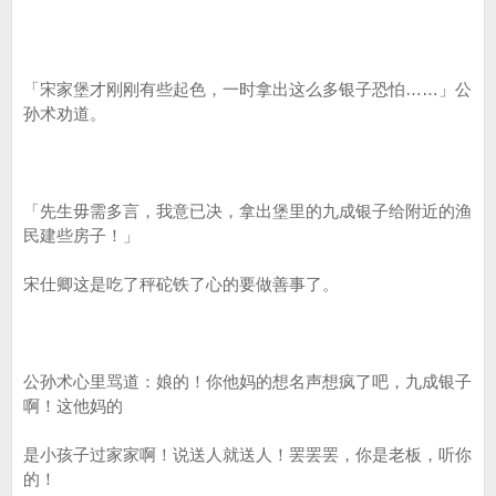
「宋家堡才刚刚有些起色，一时拿出这么多银子恐怕……」公
孙术劝道。
「先生毋需多言，我意已决，拿出堡里的九成银子给附近的渔
民建些房子！」
宋仕卿这是吃了秤砣铁了心的要做善事了。
公孙术心里骂道：娘的！你他妈的想名声想疯了吧，九成银子
啊！这他妈的
是小孩子过家家啊！说送人就送人！罢罢罢，你是老板，听你
的！