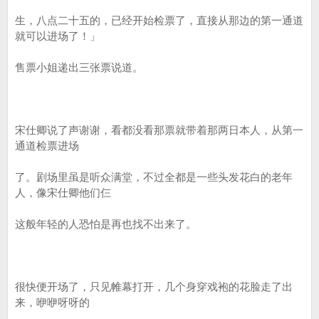
生，八点二十五的，已经开始检票了，直接从那边的第一通道
就可以进场了！」
售票小姐递出三张票说道。
宋仕卿说了声谢谢，看都没看那票就带着那两日本人，从第一
通道检票进场
了。剧场里虽是听众满堂，不过全都是一些头发花白的老年
人，像宋仕卿他们仨
这般年轻的人恐怕是再也找不出来了。
很快便开场了，只见帷幕打开，几个身穿戏袍的花脸走了出
来，咿咿呀呀的