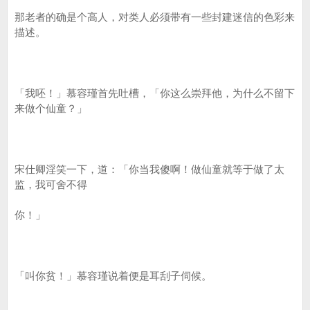
那老者的确是个高人，对类人必须带有一些封建迷信的色彩来
描述。
「我呸！」慕容瑾首先吐槽，「你这么崇拜他，为什么不留下
来做个仙童？」
宋仕卿淫笑一下，道：「你当我傻啊！做仙童就等于做了太
监，我可舍不得
你！」
「叫你贫！」慕容瑾说着便是耳刮子伺候。