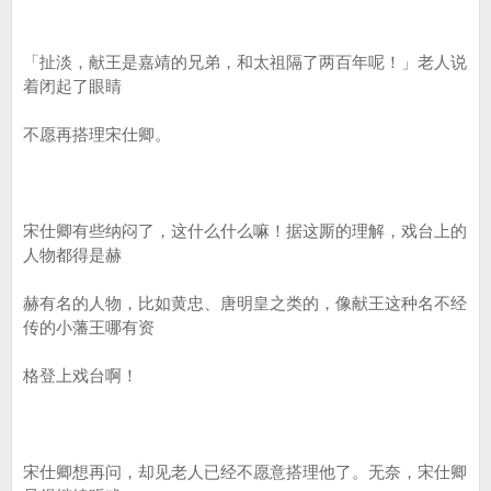
「扯淡，献王是嘉靖的兄弟，和太祖隔了两百年呢！」老人说
着闭起了眼睛
不愿再搭理宋仕卿。
宋仕卿有些纳闷了，这什么什么嘛！据这厮的理解，戏台上的
人物都得是赫
赫有名的人物，比如黄忠、唐明皇之类的，像献王这种名不经
传的小藩王哪有资
格登上戏台啊！
宋仕卿想再问，却见老人已经不愿意搭理他了。无奈，宋仕卿