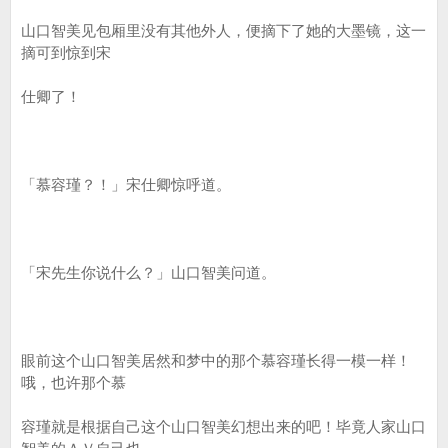
山口智美见包厢里没有其他外人，便摘下了她的大墨镜，这一
摘可到惊到宋
仕卿了！
「慕容瑾？！」宋仕卿惊呼道。
「宋先生你说什么？」山口智美问道。
眼前这个山口智美居然和梦中的那个慕容瑾长得一模一样！
哦，也许那个慕
容瑾就是根据自己这个山口智美幻想出来的吧！毕竟人家山口