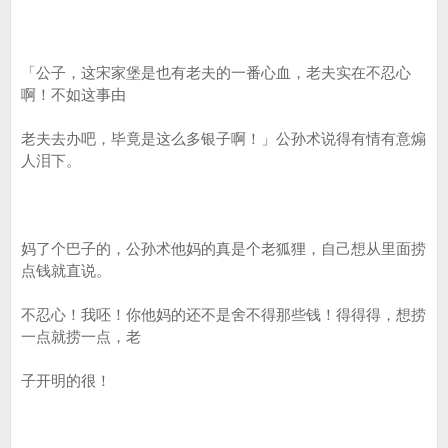
「公子，这宋家堡是也有老夫的一番心血，老夫实在不忍心
啊！不如这事由
老夫去办吧，毕竟是这么多银子啊！」公孙术说得有情有意煽
人泪下。
妈了个巴子的，公孙术他妈的真是个老狐狸，自己想从里面捞
点钱就直说。
不忍心！我呸！你他妈的还不是舍不得那些钱！得得得，想捞
一点就捞一点，老
子开明的很！