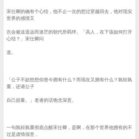
宋仕卿的确有个心结，他不止一次的想过穿越回去，他对现实
世界的感情又
岂会被这遥远而迷茫的朝代所羁绊。「高人，在下该如何打开
心结？」宋仕卿问
道。
「公子不妨想想你曾今拥有什么？而现在又拥有什么？孰轻孰
重，还请公子
自己掂量。」老者的话饱含深意。
一句孰轻孰重彻底点醒宋仕卿，是啊，在那个世界他拥有的不
过是虚情假意，