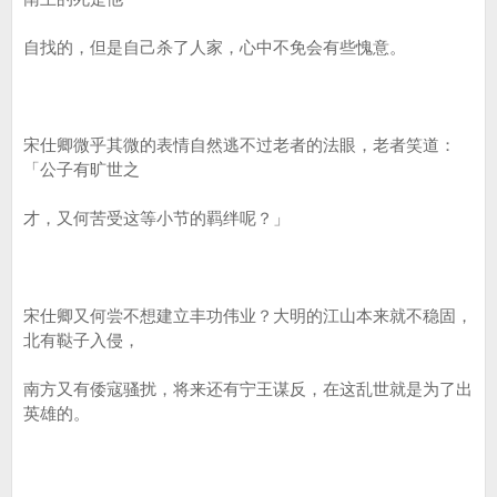
自找的，但是自己杀了人家，心中不免会有些愧意。
宋仕卿微乎其微的表情自然逃不过老者的法眼，老者笑道：
「公子有旷世之
才，又何苦受这等小节的羁绊呢？」
宋仕卿又何尝不想建立丰功伟业？大明的江山本来就不稳固，
北有鞑子入侵，
南方又有倭寇骚扰，将来还有宁王谋反，在这乱世就是为了出
英雄的。