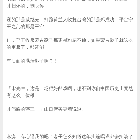
才归还的，剿灭倭
寇的那是戚继光，打跑荷兰人收复台湾的那是郑成功，平定宁
王之乱的那是王守
仁，至于收服蒙古鞑子那更是狗屁不通，如果蒙古鞑子就这么
的臣服了，那还能
有后面的满清鞑子啊？！
「宋先生，这是一场很好的戏啊，想不到你们中国历史上竟然
有这么一位雄
才伟略的藩王！」山口智美笑着说道。
麻痹，存心逗我的吧！老子怎么知道这年头连唱戏都会扯淡了