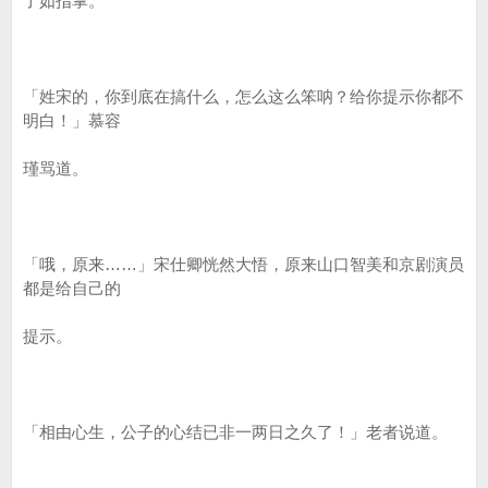
了如指掌。
「姓宋的，你到底在搞什么，怎么这么笨呐？给你提示你都不
明白！」慕容
瑾骂道。
「哦，原来……」宋仕卿恍然大悟，原来山口智美和京剧演员
都是给自己的
提示。
「相由心生，公子的心结已非一两日之久了！」老者说道。