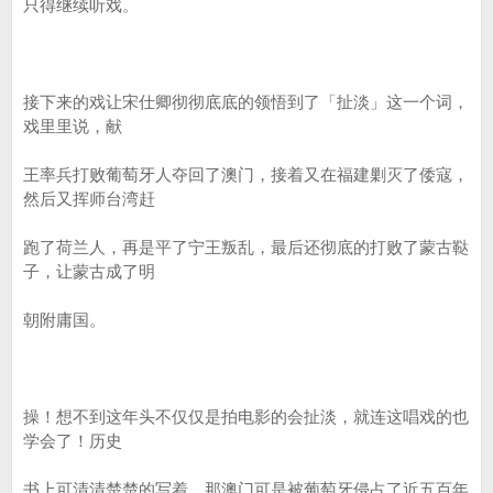
只得继续听戏。
接下来的戏让宋仕卿彻彻底底的领悟到了「扯淡」这一个词，
戏里里说，献
王率兵打败葡萄牙人夺回了澳门，接着又在福建剿灭了倭寇，
然后又挥师台湾赶
跑了荷兰人，再是平了宁王叛乱，最后还彻底的打败了蒙古鞑
子，让蒙古成了明
朝附庸国。
操！想不到这年头不仅仅是拍电影的会扯淡，就连这唱戏的也
学会了！历史
书上可清清楚楚的写着，那澳门可是被葡萄牙侵占了近五百年