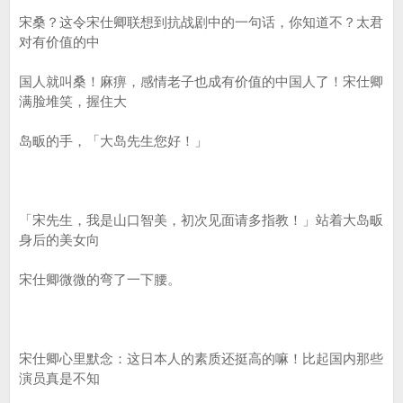
宋桑？这令宋仕卿联想到抗战剧中的一句话，你知道不？太君
对有价值的中
国人就叫桑！麻痹，感情老子也成有价值的中国人了！宋仕卿
满脸堆笑，握住大
岛畈的手，「大岛先生您好！」
「宋先生，我是山口智美，初次见面请多指教！」站着大岛畈
身后的美女向
宋仕卿微微的弯了一下腰。
宋仕卿心里默念：这日本人的素质还挺高的嘛！比起国内那些
演员真是不知