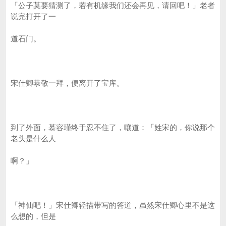
「公子莫要猜测了，若有机缘我们还会再见，请回吧！」老者
说完打开了一
道石门。
宋仕卿恭敬一拜，便离开了宝库。
到了外面，慕容瑾终于忍不住了，嚷道：「姓宋的，你说那个
老头是什么人
啊？」
「神仙吧！」宋仕卿轻描带写的答道，虽然宋仕卿心里不是这
么想的，但是