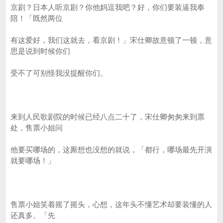
京剧？日本人听京剧？你他妈逗我吧？好，你们要装逼我奉
陪！「既然两位
有这爱好，我们这就去，看京剧！」宋仕卿故意顿了一顿，意
思是说到时候你们
受不了可别怪我没提醒你们。
来到人民歌剧院的时候已经八点二十了，宋仕卿匆匆来到票
处，售票小姐问
他要买哪场的，这厮想也没想的就说，「都行，哪场最先开演
就要哪场！」
售票小姐笑着摇了摇头，心想，这年头不懂艺术却要装懂的人
还真多。「先