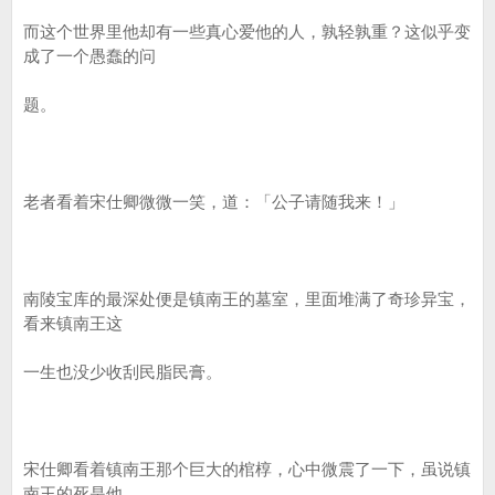
而这个世界里他却有一些真心爱他的人，孰轻孰重？这似乎变
成了一个愚蠢的问
题。
老者看着宋仕卿微微一笑，道：「公子请随我来！」
南陵宝库的最深处便是镇南王的墓室，里面堆满了奇珍异宝，
看来镇南王这
一生也没少收刮民脂民膏。
宋仕卿看着镇南王那个巨大的棺椁，心中微震了一下，虽说镇
南王的死是他