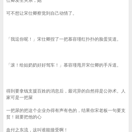
仕卿发生关系，她
可不想让宋仕卿察觉到自己动情了。
「我逗你呢！」宋仕卿捏了一把慕容瑾红扑扑的脸蛋笑道。
「滚！给姑奶奶好好驾车！」慕容瑾甩开宋仕卿的手斥道。
得到要拿钱支援百姓的消息后，最诧异的自然得是公孙术。人
家可是一把屎
一把尿的把这个企业办得有声有色的，结果你宋老板一句要支
贫！就要把他的心
血付之东流，这叫谁能接受啊！