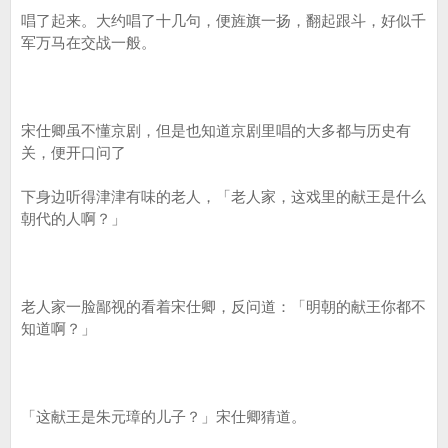
唱了起来。大约唱了十几句，便旌旗一扬，翻起跟斗，好似千
军万马在交战一般。
宋仕卿虽不懂京剧，但是也知道京剧里唱的大多都与历史有
关，便开口问了
下身边听得津津有味的老人，「老人家，这戏里的献王是什么
朝代的人啊？」
老人家一脸鄙视的看着宋仕卿，反问道：「明朝的献王你都不
知道啊？」
「这献王是朱元璋的儿子？」宋仕卿猜道。