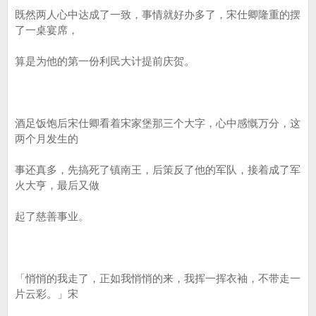
既然两人心中达成了一致，事情就好办多了，宋仕卿隆重的摆
了一桌宴席，
算是为他的第一份利民大计提前庆贺。
酒足饭饱后宋仕卿看着宋家堡那三个大字，心中感慨万分，这
两个月发生的
事还真多，先搞死了镇南王，后策反了他的军队，接着成了军
火大亨，最后又做
起了慈善事业。
「悄悄的我走了，正如我悄悄的来，我挥一挥衣袖，不带走一
片云彩。」宋