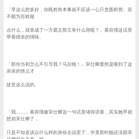
「早这么想多好，你既然有本事就不应该一心只贪图权势。若
不能为百姓做
点什么，就算成了一方霸主那又有什么用呢？」慕容瑾这话里
带着很浓的情味。
「那你当初怎么不引导我？马后炮！」宋仕卿显然是嗅到了这
浓浓的情义才
故意这么说的。
「我……」慕容瑾被宋仕卿这一句话竟堵得语塞，其实她早就
想劝宋仕卿了，
只是不知道该以什么样的身份去说罢了，毕竟那时她还没跟宋