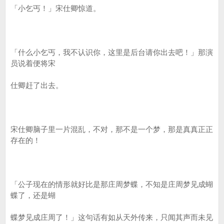
「小乞丐！」宋仕卿惊道。
「什么小乞丐，我不认识你，这里是后台请你出去吧！」那演
员说着便将宋
仕卿赶了出去。
宋仕卿脑子里一片混乱，不对，那不是一个梦，那是真真正正
存在的！
「公子现在的情形就好比是那庄周梦蝶，不知是庄周梦见成蝴
蝶了，还是蝴
蝶梦见成庄周了！」这句话有如从天外传来，只闻其声而未见