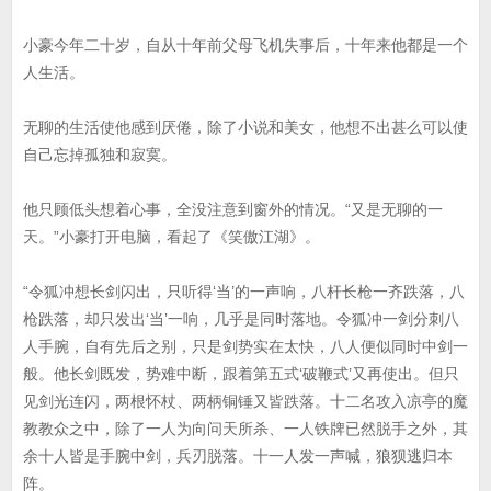
小豪今年二十岁，自从十年前父母飞机失事后，十年来他都是一个
人生活。
无聊的生活使他感到厌倦，除了小说和美女，他想不出甚么可以使
自己忘掉孤独和寂寞。
他只顾低头想着心事，全没注意到窗外的情况。“又是无聊的一
天。”小豪打开电脑，看起了《笑傲江湖》。
“令狐冲想长剑闪出，只听得‘当’的一声响，八杆长枪一齐跌落，八
枪跌落，却只发出‘当’一响，几乎是同时落地。令狐冲一剑分刺八
人手腕，自有先后之别，只是剑势实在太快，八人便似同时中剑一
般。他长剑既发，势难中断，跟着第五式‘破鞭式’又再使出。但只
见剑光连闪，两根怀杖、两柄铜锤又皆跌落。十二名攻入凉亭的魔
教教众之中，除了一人为向问天所杀、一人铁牌已然脱手之外，其
余十人皆是手腕中剑，兵刃脱落。十一人发一声喊，狼狈逃归本
阵。