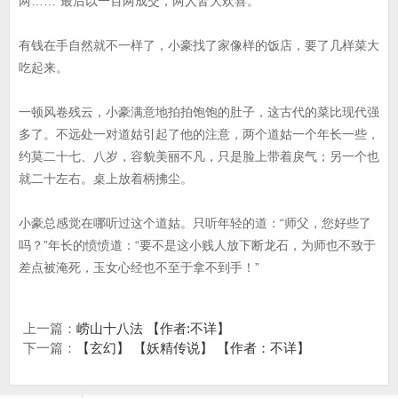
两……”最后以一百两成交，两人皆大欢喜。
有钱在手自然就不一样了，小豪找了家像样的饭店，要了几样菜大
吃起来。
一顿风卷残云，小豪满意地拍拍饱饱的肚子，这古代的菜比现代强
多了。不远处一对道姑引起了他的注意，两个道姑一个年长一些，
约莫二十七、八岁，容貌美丽不凡，只是脸上带着戾气；另一个也
就二十左右。桌上放着柄拂尘。
小豪总感觉在哪听过这个道姑。只听年轻的道：“师父，您好些了
吗？”年长的愤愤道：“要不是这小贱人放下断龙石，为师也不致于
差点被淹死，玉女心经也不至于拿不到手！”
上一篇：
崂山十八法 【作者:不详】
下一篇：
【玄幻】 【妖精传说】 【作者：不详】