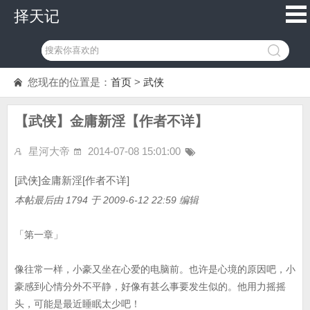
择天记
您现在的位置是：
首页
>
武侠
【武侠】金庸新淫【作者不详】
星河大帝
2014-07-08 15:01:00
[武侠]金庸新淫[作者不详]
本帖最后由 1794 于 2009-6-12 22:59 编辑
「第一章」
像往常一样，小豪又坐在心爱的电脑前。也许是心境的原因吧，小
豪感到心情分外不平静，好像有甚么事要发生似的。他用力摇摇
头，可能是最近睡眠太少吧！