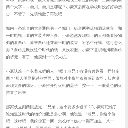
两个大字－－樊川。樊川是哪呢？小豪真后悔在学校时没好好学历
史，不管了，先填饱肚子再说吧！
城内一条笔直的大道通向另一个城门，街道两旁店铺酒店林立，和
平时电视上看的古装片差不多。小豪忽然发现街上的人都像看怪物
似的看自己，原来自己还穿着平时的装束，衬衫牛仔裤。这可怎么
办？自己是既没这个时代的钱，又没衣服。小豪下意识地掏着自己
的裤兜，有了！他摸到一个打火机。
小豪认准一个衣着光鲜的人：“嘿！老兄！有没有兴趣看一样好东
西？”那人明显见过些世面，虽然对小豪的衣着感到奇怪，却也没
表现太多的惊讶。小豪推开打火机的盖子，按一下，一股蓝色的火
苗冒了出来。
那家伙立刻两眼放光：“兄弟，这个要多少银子？”小豪可犯难了，
谁知道这时代的物价指数是多少啊！他说道：“老兄，你给个价
吧！这样吧，我给你五十两！怎么样？嫌少？那再加点，八十