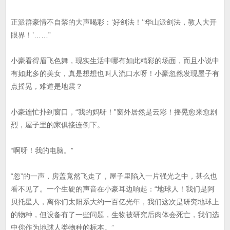
正派群豪情不自禁的大声喝彩：‘好剑法！’‘华山派剑法，教人大开
眼界！’……”
小豪看得眉飞色舞，现实生活中哪有如此精彩的场面，而且小说中
有如此多的美女，真是想想也叫人流口水呀！小豪忽然发现屋子有
点摇晃，难道是地震？
小豪连忙扑到窗口，“我的妈呀！”窗外居然是云彩！摇晃愈来愈剧
烈，屋子里的家俱接连倒下。
“啊呀！我的电脑。”
“忽”的一声，房盖竟然飞走了，屋子里陷入一片强光之中，甚么也
看不见了。一个生硬的声音在小豪耳边响起：“地球人！我们是阿
贝托星人，离你们太阳系大约一百亿光年，我们这次是研究地球上
的物种，但设备有了一些问题，生物被研究后肉体会死亡，我们选
中你作为地球人类物种的标本。”