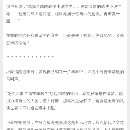
那声音道：“选择金庸的武侠小说世界……创建金庸的武侠小说世
界……创建完成！请注意，此世界属于你自己的意识。再重复一
遍……”
在耀眼的强芒和嘈杂的声音中，小豪失去了知觉。等待他的，又是
怎样的命运？
＊＊＊＊＊＊＊＊＊＊＊＊
小豪清醒过来时，发现自己躺在一片树林中，四周不时传来清脆的
鸟叫声。
“怎么回事？我在哪啊？”想起刚才的经历，感觉好像是在做梦。他
用力掐自己的大腿，哎！好痛，那就不是做梦了，这就是金庸的武
侠世界？不知道在哪本书里。
小豪拍拍屁股，当务之极是先弄清这是甚么地方，甚么朝代？穿过
树林，眼前出现一段只有他从前在电视上看过的城墙，上面镶刻着