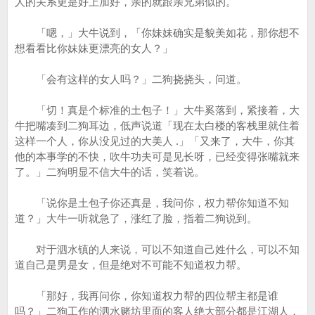
人的关系更是好上加好，亲的就跟亲兄弟似的。
「嗯，」大牛说到，「你妹妹确实是貌美如花，那你想不
想看看比你妹妹更漂亮的女人？」
「会有这样的女人吗？」二狗挠挠头，问道。
「切！真是个标准的土包子！」大牛奚落到，紧接着，大
牛把嘴凑到二狗耳边，低声说道「现在太白楼的客栈里就住着
这样一个人，你从没见过的大美人 .」「又来了，大牛，你其
他的本事学的不快，吹牛功夫可是见长呀，已经变得张嘴就来
了。」二狗明显不信大牛的话，笑着说。
「说你是土包子你还真是，我问你，权力帮你知道不知
道？」大牛一听就急了，涨红了脸，指着二狗说到。
对于泗水镇的人来说，可以不知道自己姓什么，可以不知
道自己是男是女，但是绝对不可能不知道权力帮。
「那好，我再问你，你知道权力帮的四位帮主都是谁
吗？」二狗工作的泗水赌坊里面的客人绝大部分都是江湖人，