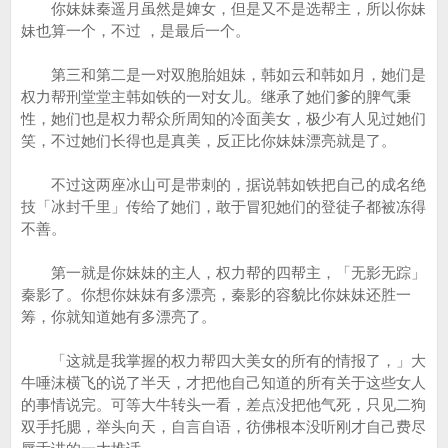
你妹妹秦遥月虽然是婢女，但是又不是选帮主，所以你妹
妹也算一个，不过 ，是最后一个。
第三和第二是一对双胞胎姐妹，韩如云和韩如月，她们是
权力帮刑堂堂主韩如铁的一对女儿。继承了她们爹的脾气秉
性，她们也是权力帮众所周知的冷面美女，极少有人见过她们
笑，不过她们长得也是真美，反正比你妹妹漂亮就是了。
不过这两座冰山可是带刺的，据说韩如铁把自己的成名绝
技「冰封千里」传给了她们，敢于冒犯她们的登徒子都被冻得
不善。
第一就是你妹妹的主人，权力帮的四帮主，「无影无踪」
秦影了。你想你妹妹有多漂亮，秦影的容貌比你妹妹还胜一
筹，你就知道她有多漂亮了。
「这就是我掌握的权力帮四大美女的所有的情报了，」大
牛唾沫横飞的说了半天，才把他自己知道的所有关于这些女人
的事情说完。可等大牛转头一看，差点没把他气死，只见二狗
双手托腮，举头向天，自言自语，彷佛根本没听刚才自己费尽