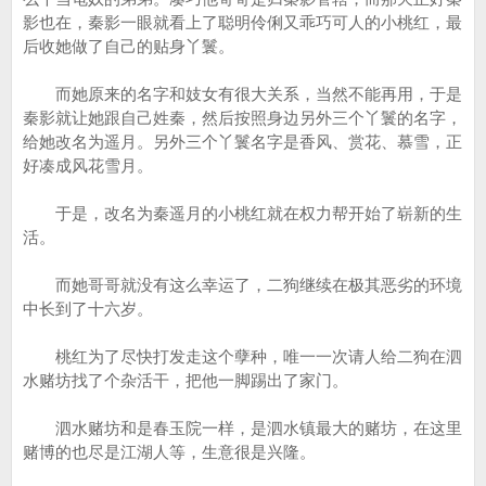
影也在，秦影一眼就看上了聪明伶俐又乖巧可人的小桃红，最
后收她做了自己的贴身丫鬟。
而她原来的名字和妓女有很大关系，当然不能再用，于是
秦影就让她跟自己姓秦，然后按照身边另外三个丫鬟的名字，
给她改名为遥月。另外三个丫鬟名字是香风、赏花、慕雪，正
好凑成风花雪月。
于是，改名为秦遥月的小桃红就在权力帮开始了崭新的生
活。
而她哥哥就没有这么幸运了，二狗继续在极其恶劣的环境
中长到了十六岁。
桃红为了尽快打发走这个孽种，唯一一次请人给二狗在泗
水赌坊找了个杂活干，把他一脚踢出了家门。
泗水赌坊和是春玉院一样，是泗水镇最大的赌坊，在这里
赌博的也尽是江湖人等，生意很是兴隆。