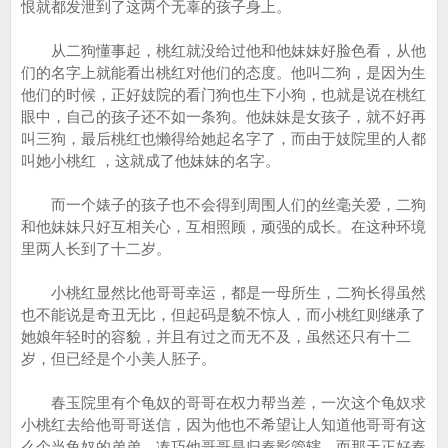
恨就都发泄到了这两个无辜的孩子身上。
从二狗懂事起，桃红就没给过他和他妹妹好脸色看，从他
们的名字上就能看出桃红对他们的态度。他叫二狗，是因为生
他们的时候，正好妓院的看门狗也生下小狗，也就是说在桃红
眼中，自己的孩子还不如一条狗。他妹妹是女孩子，就不好再
叫三狗，最后桃红也懒得给她起名字了，而由于妓院里的人都
叫她小桃红 ，这就成了他妹妹的名字。
而一个婊子的孩子也不会得到周围人们的丝毫关爱，二狗
和他妹妹只好互相关心，互相照顾，顽强的成长。在这种环境
里两人长到了十二岁。
小桃红显然比他哥哥幸运，都是一母所生，二狗长得虽然
也不能说是奇丑无比，但起码是貌不惊人，而小桃红则继承了
她娘年轻时的容貌，并且有过之而无不及，虽然还只有十二
岁，但已经是个小美人胚子。
春玉院里有个龟奴的哥哥在权力帮当差，一次这个龟奴求
小桃红去给他哥哥送信，因为他也不希望让人知道他哥哥有这
么个当龟奴的弟弟。凑巧他哥哥是归秦影管辖，而那天正好秦