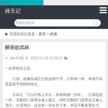
择天记
择天记
您现在的位置是：
首页
>
武侠
醉美欲武林
[db:作者]
2023-12-28 10:56:13
一起承转合之起
江湖，就像组成它们的这两个字，江和湖一样，本就不应
该是风平浪静的地方。
古诗云「江山代有人才出，各领风骚一百年」，江湖也是
一样，无数的门派帮会被人建立，同时无数的门派帮会又被人
消灭。大浪淘沙，总会有一些生存下来，并且不断发展壮大。