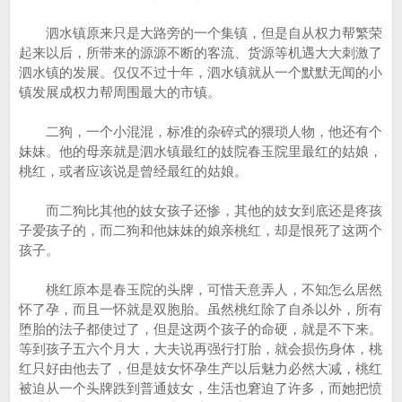
泗水镇原来只是大路旁的一个集镇，但是自从权力帮繁荣
起来以后，所带来的源源不断的客流、货源等机遇大大刺激了
泗水镇的发展。仅仅不过十年，泗水镇就从一个默默无闻的小
镇发展成权力帮周围最大的市镇。
二狗，一个小混混，标准的杂碎式的猥琐人物，他还有个
妹妹。他的母亲就是泗水镇最红的妓院春玉院里最红的姑娘，
桃红，或者应该说是曾经最红的姑娘。
而二狗比其他的妓女孩子还惨，其他的妓女到底还是疼孩
子爱孩子的，而二狗和他妹妹的娘亲桃红，却是恨死了这两个
孩子。
桃红原本是春玉院的头牌，可惜天意弄人，不知怎么居然
怀了孕，而且一怀就是双胞胎。虽然桃红除了自杀以外，所有
堕胎的法子都使过了，但是这两个孩子的命硬，就是不下来。
等到孩子五六个月大，大夫说再强行打胎，就会损伤身体，桃
红只好由他去了，但是妓女怀孕生产以后魅力必然大减，桃红
被迫从一个头牌跌到普通妓女，生活也窘迫了许多，而她把愤