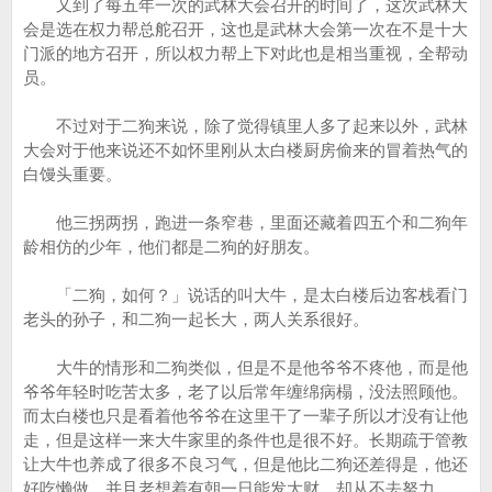
又到了每五年一次的武林大会召开的时间了，这次武林大
会是选在权力帮总舵召开，这也是武林大会第一次在不是十大
门派的地方召开，所以权力帮上下对此也是相当重视，全帮动
员。
不过对于二狗来说，除了觉得镇里人多了起来以外，武林
大会对于他来说还不如怀里刚从太白楼厨房偷来的冒着热气的
白馒头重要。
他三拐两拐，跑进一条窄巷，里面还藏着四五个和二狗年
龄相仿的少年，他们都是二狗的好朋友。
「二狗，如何？」说话的叫大牛，是太白楼后边客栈看门
老头的孙子，和二狗一起长大，两人关系很好。
大牛的情形和二狗类似，但是不是他爷爷不疼他，而是他
爷爷年轻时吃苦太多，老了以后常年缠绵病榻，没法照顾他。
而太白楼也只是看着他爷爷在这里干了一辈子所以才没有让他
走，但是这样一来大牛家里的条件也是很不好。长期疏于管教
让大牛也养成了很多不良习气，但是他比二狗还差得是，他还
好吃懒做，并且老想着有朝一日能发大财，却从不去努力。