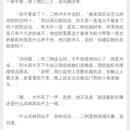
一条窄巷，除了他们二人，连鸟都没有。
「你不要命了？」二狗冲大牛说到，「被发现后会怎么样
你想到过吗？」「所以我只跟你说，你不是一直鬼点子最多了
吗？想想办法。」听大牛一说，其实二狗也很好奇，毕竟他也
是只有十六岁的孩子，他也想看看这个被誉为权力帮第一美女
的秦影到底是什么样子的，他沉默许久，说到「你确定她住在
那里吗？」
「没问题，」听二狗这么问，大牛知道他动心了，很是兴
奋，「刘大厨今天下午会让我会给她们送晚饭，我想趁机先摸
摸情况再说。」「好吧，我们这些人里数你最机灵，别被让人
看出来，多看看院子里，晚上还在太白楼后门旁的小巷里碰
头。」
「嗯。」大牛应了一声，忽然，他又说道「据说秦影好像
还是什么武林四仙子之一呢。」
「什么武林四仙子，你快说说，」二狗显然很感兴趣，追
问道。