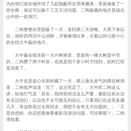
为此他们就在城外找了几处隐蔽所在用来藏身，里面储备了一
些水粮，保证可以躲个三五天没问题。二狗躲藏的地方是镇北
山中的一处洞穴。
二狗整整在里面躲了一天，直到第二天傍晚。天黑下来以
后，他听四周没什么动静，才偷偷溜出来，沿着山间小路小心
的去找大牛躲的地方。
大牛躲在镇东那一大片树林里，里面有一棵大树是中空
的，二狗费了两个时辰，也就是四个多小时才找到，此时已经
是深夜了。
大牛也是提心吊胆的藏了一天，两人垂头丧气的蹲在树洞
里，二狗低声说道「完了，这次死定了。」大牛听二狗这么
讲，给他打气道「其实，我倒觉得没这么严重，秦影以前从没
有见过咱们，以后也不太可能见到咱么，只要咱们在这里多藏
几天，等这阵风过去再回去，我想不会有太大问题的。」「又
是你想的，你还想着偷看秦影洗澡没问题，可结果呢？」二狗
埋怨着。