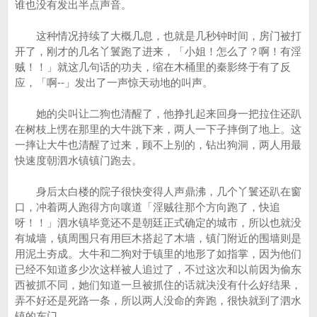
谁也没有发出半点声音。
这种情况持续了大概几息，也就是几秒钟时间，房门被打
开了，刚才的几名丫鬟跑了进来，「小姐！怎么了？啊！有淫
贼！！」就这几句话的功夫，缩在木桶里的秦影终于有了反
应，「啊--」发出了一声惊天动地的叫声。
她的尖叫让二狗也清醒了，他挣扎起来回身一把拉住还趴
在树枝上愣在那里的大牛跳下来，两人一下子摔倒了地上。这
一摔让大牛也清醒了过来，顾不上别的，钻出狗洞，两人用最
快速度朝泗水镇镇门跑去。
身后太白楼的院子很快变得人声鼎沸，几个丫鬟还趴在窗
口，冲着两人跑得方向嚷道「淫贼往那个方向跑了，快追
呀！！」泗水镇毕竟还不是朝廷正式确定的城市，所以也就没
有城墙，镇周围只有用巨木搭起了木墙，镇门附近的围墙则是
用泥土夯成。大牛和二狗对于镇里的地形了如指掌，因为他们
已经不知道多少次这样被人追过了，不过这次和以前因为偷东
西被抓不同，她们知道一旦被抓住的话就决没有什么好结果，
弄不好还是死路一条，所以两人没命的奔跑，很快就到了泗水
镇的东门。