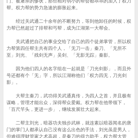
门、被屠杀的惨状，那些相对弱小的帮会都乖乖的加入了权力
帮。权力帮的势力急速的膨胀起来。
经过关武通二十余年的不断努力，等到他卸任的时候，权
力帮已然超过了排帮和丐帮，成为江湖第一大帮会。
关武通把自己的事业交给了自己的四个徒弟掌管，所以权
力帮第四任帮主共有四个人，「无刀一击」秦刀、「无所不
至」刘光、「残剑无声」吴剑、「无影无踪」秦影。
因为他们四人的名字组在一起就是「刀光剑影」，而且外
号还都有个「无」字，所以江湖称他们「权力四无，刀光剑
影」。
大帮主秦刀，武功得关武通真传，为四人之首，并且极有
谋略，管理才能出众，深得帮众爱戴。权力帮在他带领下，
「百尺竿头，更进一步」，继续发展壮大起来。
二帮主刘光，暗器功夫独步武林，就连素以暗器闻名的唐
门的掌门人都承认自己没有这么出色的手法，刘光虽是男人，
但难得理财管家之术高超，是秦刀的得力助手，权力帮大管