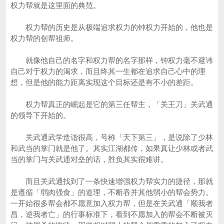
权力帮就是这里面的典范。
权力帮的历史是从极端追求权力的钟权力开始的，他也是
权力帮的创帮祖师。
就像他自己的名字和权力帮的名字那样，钟权力毫不避讳
自己对于权力的渴求，而且终其一生都在追求自己心中的理
想，但是他的能力距离实现这个目标还是有不小的差距。
权力帮真正的崛起是它的第三任帮主，「关王刀」关武通
的领导下开始的。
关武通武学造诣很高，号称「天下第三」，是说除了少林
和武当的掌门就是他了。其实江湖都传，如果真让少林或者武
当的掌门与关武通对垒的话，胜负其实很难讲。
而且关武通找到了一条快速增强权力帮实力的捷径，那就
是遵循「弱肉强食」的道理，不断吞并其他弱小的帮会势力。
一开始很多帮会都不愿意加入权力帮，但是在关武通「顺我者
昌，逆我者亡」的行事标准下，看到不愿加入的帮会不断被灭