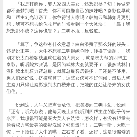
「我是打醒你，娶人家四大美女，还想都娶？切！你做梦
都不会梦到吧！首先，你不可能娶自己的妹妹吧？秦影也早就
和二帮主刘光订亲了，你争得过人家吗？韩如云和韩如月更别
想，我可不想去给你收尸的时候看到一个大冰块！」「靠！我
想想都不成？这你也管？」二狗不服，反驳道。
「算了，争这些有什么意思？白白浪费了那么好的馒头，
还是说正事。」大牛不想和二狗继续争吵，转换了话题，「我
刚才说太白楼客栈里就住着的大美女 ，就是权力帮的四帮主
秦影。听后院六叔说，是因为武林大会就要开了，很多武林门
派陆续来到权力帮总舵，就算总舵客房很多，但还是不够用。
男人们还好说，挤挤就算了，这些女侠可不好伺候，最后大帮
主秦刀只得让秦影搬到太白楼来住，把她的住处让给来的女侠
们住。」
说到这，大牛又把声音放低，把嘴凑到二狗耳边，说到
「还有，听六叔说，他每天晚上都能听到四帮主住的院子传来
水声，我想很可能是秦大美人在洗澡，怎么样，有没有胆量去
偷看权力帮最美的秦影洗澡？够刺激吧！」二狗一听，大吃一
惊，一下捂住了大牛的嘴，左右看了看。还好，这是很偏僻的