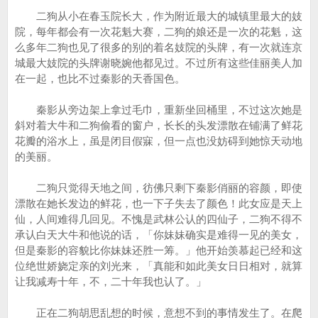
二狗从小在春玉院长大，作为附近最大的城镇里最大的妓
院，每年都会有一次花魁大赛，二狗的娘还是一次的花魁，这
么多年二狗也见了很多的别的着名妓院的头牌，有一次就连京
城最大妓院的头牌谢晓婉他都见过。不过所有这些佳丽美人加
在一起，也比不过秦影的天香国色。
秦影从旁边架上拿过毛巾，重新坐回桶里，不过这次她是
斜对着大牛和二狗偷看的窗户，长长的头发漂散在铺满了鲜花
花瓣的浴水上，虽是闭目假寐，但一点也没妨碍到她惊天动地
的美丽。
二狗只觉得天地之间，彷佛只剩下秦影俏丽的容颜，即使
漂散在她长发边的鲜花，也一下子失去了颜色！此女应是天上
仙，人间难得几回见。不愧是武林公认的四仙子，二狗不得不
承认白天大牛和他说的话，「你妹妹确实是难得一见的美女，
但是秦影的容貌比你妹妹还胜一筹。」他开始羡慕起已经和这
位绝世娇娆定亲的刘光来，「真能和如此美女日日相对，就算
让我减寿十年，不，二十年我也认了。」
正在二狗胡思乱想的时候，意想不到的事情发生了。在爬