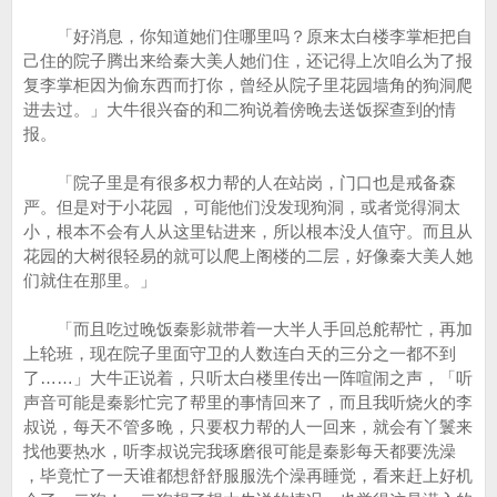
「好消息，你知道她们住哪里吗？原来太白楼李掌柜把自
己住的院子腾出来给秦大美人她们住，还记得上次咱么为了报
复李掌柜因为偷东西而打你，曾经从院子里花园墙角的狗洞爬
进去过。」大牛很兴奋的和二狗说着傍晚去送饭探查到的情
报。
「院子里是有很多权力帮的人在站岗，门口也是戒备森
严。但是对于小花园 ，可能他们没发现狗洞，或者觉得洞太
小，根本不会有人从这里钻进来，所以根本没人值守。而且从
花园的大树很轻易的就可以爬上阁楼的二层，好像秦大美人她
们就住在那里。」
「而且吃过晚饭秦影就带着一大半人手回总舵帮忙，再加
上轮班，现在院子里面守卫的人数连白天的三分之一都不到
了……」大牛正说着，只听太白楼里传出一阵喧闹之声，「听
声音可能是秦影忙完了帮里的事情回来了，而且我听烧火的李
叔说，每天不管多晚，只要权力帮的人一回来，就会有丫鬟来
找他要热水，听李叔说完我琢磨很可能是秦影每天都要洗澡
，毕竟忙了一天谁都想舒舒服服洗个澡再睡觉，看来赶上好机