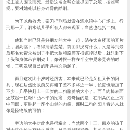
坛主被人围攻而死。最后这名女帮众被抓回了总舵，按照帮
规，要对她处以粉身碎骨的酷刑。
为了以儆效尤，秦刀把刑场就设在泗水镇中心广场上。行
刑那一天，泗水镇几乎所有人都来观看，当然也包括二狗。
他和当时已经是好朋友的大牛一起，躺在太白楼顶的瓦片
上，居高临下，看得清清楚楚。前面都没有什么，只是等到最
后那名女帮众被刽子手把大腿和胳膊齐根锯掉以后，就只剩下
了头和身体吊在刑架上，像钟摆一样在半空中晃来晃去的时
候，二狗发现自己的阳具再次勃起了。
而且这次比十岁时还厉害，本来就已经是又粗又长的阳
具，现在居然比以前又再粗了差不多将近一半，长度也增加了
不少，几乎快赶上十四岁的二狗胳膊的大小了。而且肉棒表面
还鼓起一粒粒凹凸不平的疙瘩，最奇怪的是，在阳具的正上方
中间部，更肿起一座小山似的肉瘤。那时二狗的阳具看起来就
像是怪物般的可怕！
旁边的大牛对此也是很稀奇，当然两个十三、四岁的孩子
对于这个还没有什么感觉，只是感到很好奇，甚至是好玩。从