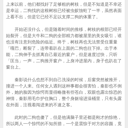
上来以前，他们都找好了足够粗的树枝，但是不知道是不幸还
是幸运，二狗找的这根树枝已经被虫蚁蚀蛀了一半，虽然表面
上看不出，但是它已经不足以支撑二狗的体重了。
开始还没什么，但是随着时间的推移，树枝的根部已经开
始裂开，但是大牛和二狗的全部精力都被屋里的美女吸引，谁
也没有注意到危险的临近。终于，树枝再也无法禁受住重量
「嘎巴」断裂了，连带着趴在上面的二狗也往下掉。出于本
能，二狗伸手去抓离自己最近的窗户，但是速度过快，只听
「匡当」一声，二狗推开窗户，上身冲进屋内，身子也趴在了
窗台上。
秦影说什么也想不到自己洗澡的时候，后窗突然被推开，
撞进一个人来。任何女人遇到这种事都会很害怕，秦影也不例
外，她的脸因为惊愕而显得略微有些苍白，双眼也露出惊恐的
神情，秦影用毛巾护住胸口，整个身躯缩进澡桶里，只有头露
在外面，注视着闯进来的不速之客。
此时的二狗也傻了，但是他满脑子里还都是刚才的惊艳，
所以两人一个惊愕的不知所措，一个是震惊于对方的容颜，竟