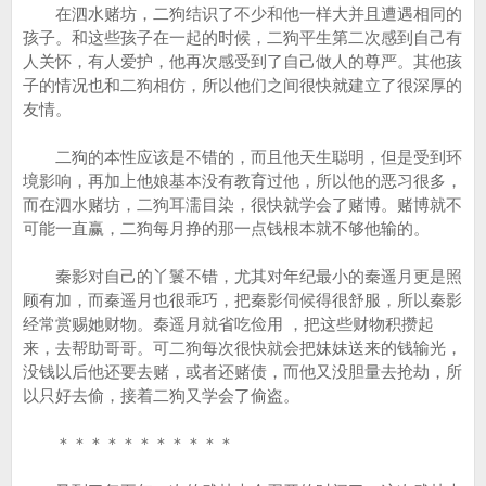
在泗水赌坊，二狗结识了不少和他一样大并且遭遇相同的
孩子。和这些孩子在一起的时候，二狗平生第二次感到自己有
人关怀，有人爱护，他再次感受到了自己做人的尊严。其他孩
子的情况也和二狗相仿，所以他们之间很快就建立了很深厚的
友情。
二狗的本性应该是不错的，而且他天生聪明，但是受到环
境影响，再加上他娘基本没有教育过他，所以他的恶习很多，
而在泗水赌坊，二狗耳濡目染，很快就学会了赌博。赌博就不
可能一直赢，二狗每月挣的那一点钱根本就不够他输的。
秦影对自己的丫鬟不错，尤其对年纪最小的秦遥月更是照
顾有加，而秦遥月也很乖巧，把秦影伺候得很舒服，所以秦影
经常赏赐她财物。秦遥月就省吃俭用 ，把这些财物积攒起
来，去帮助哥哥。可二狗每次很快就会把妹妹送来的钱输光，
没钱以后他还要去赌，或者还赌债，而他又没胆量去抢劫，所
以只好去偷，接着二狗又学会了偷盗。
＊＊＊＊＊＊＊＊＊＊＊