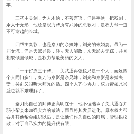
事。
三帮主吴剑，为人木纳，不善言语，但是手使一把残剑，
杀人于无形，他还是权力帮所有武师的总教习，是权力帮一道
不可逾越的长城。
四帮主秦影，也是秦刀的亲妹妹，刘光的未婚妻。虽为一
届女流，但是天赋异质，轻功无人能敌，来无影去无踪，并且
相貌倾国倾城，是权力帮最美丽的女人。
「一个好汉三个帮」，关武通再强也只是一个人，而这四
个人同门多年，秦刀与秦影是亲兄妹，刘光和秦影是未婚夫
妻，吴剑又很听大师兄的话。四个人齐心协力，权力帮如此兴
盛也就不难理解了。
秦刀比自己的师傅更高明在于，他不但继承了关武通吞并
弱小帮会来加强实力的做法，而且将其发展进化。原本权力帮
吞并其他帮会组织以后，是让他们作为自己的附属，管理很松
散，对于自己实力的提升很有限。