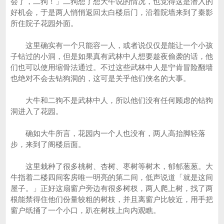
会了，二狗！」二狗想了想大牛说的情况，也觉得这是潜入的
好机会，于是两人悄悄返回太白楼后门，沿着院墙来到了秦影
所住院子花园外面。
这里确实有一个只能容一人，或者说仅仅是能让一个小孩
子钻过的小洞，但是如果真有武林中人想要趁夜偷袭的话，他
们也可以使用缩骨法通过。不过这些武林中人是宁肯冒险翻墙
也绝对不会去钻狗洞的，这可是关乎他们侠名的大事。
大牛和二狗不是武林中人，所以他们没有任何顾虑的钻狗
洞进入了花园。
确如大牛所言，花园内一个人也没有，两人高抬脚轻落
步，来到了阁楼后面。
这里栽种了很多桃树、杏树、枣树等树木，郁郁葱葱。大
牛指着二楼四间客房唯一明亮的第二间，低声说道「就是这间
屋子。」正好这扇窗户旁边有很多树杈，两人爬上树，找了两
根能禁得住他们份量较粗的树枝，并且离窗户比较近，用手把
窗户纸捅了一个小口，趴在树枝上向内观瞧。