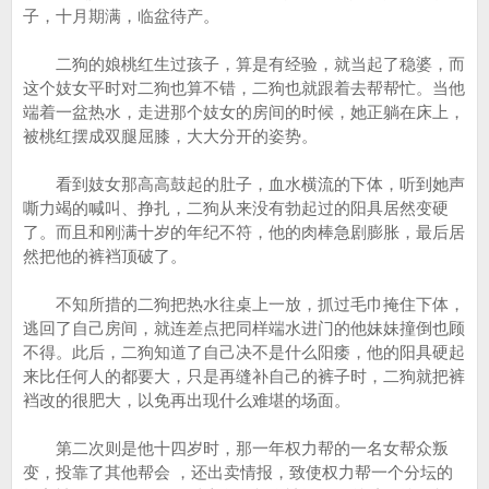
子，十月期满，临盆待产。
二狗的娘桃红生过孩子，算是有经验，就当起了稳婆，而
这个妓女平时对二狗也算不错，二狗也就跟着去帮帮忙。当他
端着一盆热水，走进那个妓女的房间的时候，她正躺在床上，
被桃红摆成双腿屈膝，大大分开的姿势。
看到妓女那高高鼓起的肚子，血水横流的下体，听到她声
嘶力竭的喊叫、挣扎，二狗从来没有勃起过的阳具居然变硬
了。而且和刚满十岁的年纪不符，他的肉棒急剧膨胀，最后居
然把他的裤裆顶破了。
不知所措的二狗把热水往桌上一放，抓过毛巾掩住下体，
逃回了自己房间，就连差点把同样端水进门的他妹妹撞倒也顾
不得。此后，二狗知道了自己决不是什么阳痿，他的阳具硬起
来比任何人的都要大，只是再缝补自己的裤子时，二狗就把裤
裆改的很肥大，以免再出现什么难堪的场面。
第二次则是他十四岁时，那一年权力帮的一名女帮众叛
变，投靠了其他帮会 ，还出卖情报，致使权力帮一个分坛的