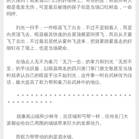
的人撞到了就要逃出门口的奸细身上。奇怪的是，前面所有人
都是毫发无伤，可是最后被撞的探子却是当场口吐鲜血，一命
呜呼。
刘光一抖手，一件暗器飞了出去，不过不是朝着人，而是
向房顶飞去。暗器极其快速的在屋顶横梁间弹飞，而后从天窗
飞了去出，不过最后居然从窗外飞进来，把就要跳窗逃走的奸
细钉在了墙上，也是当场毙命。
在场众人无不为秦刀「无刀一击」的掌力和刘光「无所不
至」的手法叹服，以暗器闻名的四川唐门掌门唐文敬甚至当场
时就承认自己的暗器手法不如刘光，这件事一时在武林传为佳
话，极大提高了权力帮和秦刀在武林中的地位。
＊＊＊＊＊＊＊＊＊＊＊＊＊＊＊＊＊＊＊＊＊＊＊＊＊
＊＊＊＊＊＊＊＊＊＊
就像嵩山镇和少林寺，吉庆城和丐帮一样，任何名门大
派都会给自己周围的城镇带来巨大的发展动力。
而权力帮带动的则是泗水镇。