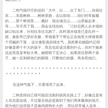
二狗气喘吁吁的说到「大牛，出……出了东门……你就往
东……东面树林……树林里跑，去以前咱……咱们经常躲藏
的……那个树洞里……藏好，我去城北山……山里躲起来，
等……等天亮了我……我会去找你的。「订好后两人从木墙的
缺口钻出来，分别往东往北跑了。此时泗水镇里已是乱作一
团，秦影早已穿好衣服，带领着手下帮众正在镇里大肆搜查两
个淫贼的下落 ，这次秦影真的很生气，虽然事后她隐约记得
好像是两个不大的孩子，而且也应该没看到什么，但对于她来
说这简直是奇耻大辱，她暗暗下定决心，如果抓住那两个孩
子，她一定刺瞎他们的眼睛，打断他们的腿，再杀死他们。
＊＊＊＊＊＊＊＊＊＊＊＊＊＊＊＊＊＊＊＊＊＊＊＊＊
＊＊＊＊＊＊＊＊＊＊
在这种气氛下，天逐渐亮了起来。
二狗觉得自己很可能还没跑到就死在路上了，好像总是有
人在后面追他，不过最后他还是跑到了他们用来藏身的地方。
因为他们这些孩子是偷鸡摸狗长大的 ，所以经常被人追杀，