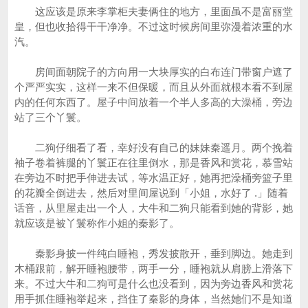
这应该是原来李掌柜夫妻俩住的地方，里面虽不是富丽堂
皇，但也收拾得干干净净。不过这时候房间里弥漫着浓重的水
汽。
房间面朝院子的方向用一大块厚实的白布连门带窗户遮了
个严严实实，这样一来不但保暖，而且从外面就根本看不到屋
内的任何东西了。屋子中间放着一个半人多高的大澡桶，旁边
站了三个丫鬟。
二狗仔细看了看，幸好没有自己的妹妹秦遥月。两个挽着
袖子卷着裤腿的丫鬟正在往里倒水，那是香风和赏花，慕雪站
在旁边不时把手伸进去试，等水温正好，她再把澡桶旁篮子里
的花瓣全倒进去，然后对里间屋说到「小姐，水好了 .」随着
话音，从里屋走出一个人，大牛和二狗只能看到她的背影，她
就应该是被丫鬟称作小姐的秦影了。
秦影身披一件纯白睡袍，秀发披散开，垂到脚边。她走到
木桶跟前，解开睡袍腰带，两手一分，睡袍就从肩膀上滑落下
来。不过大牛和二狗可是什么也没看到，因为旁边香风和赏花
用手抓住睡袍举起来，挡住了秦影的身体，当然她们不是知道