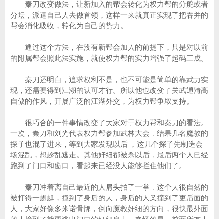
秦刀改变做法，让新加入的帮会转化为权力帮的分舵或者
分坛，派遣自己人去做首领，这样一来就真正实现了把吞并的
帮会消化吸收，转化为自己的势力。
通过这个方法，在没有新帮会加入的前提下，只是对以前
的附属帮会照此法实施，就使权力帮的实力增强了起码三成。
秦刀还明白，追求权利不是，也不可能是简单的靠武力实
现，还需要得到江湖的认可才行。所以他也改变了关武通清高
自傲的作风，开展广泛的江湖外交，为权力帮争取支持。
很巧合的一件事情改变了大家对于权力帮和秦刀的看法。
一次，秦刀和刘光代表权力帮参加武林大会，结果几名魔教的
探子也混了进来，等到大家发现以后 ，这几个探子先制造会
场混乱，想趁乱逃走。其他奸细都被杀以后，最后两个人已经
跑到了门口和窗口，看起来已经没人能够拦住他们了。
秦刀冲着离自己最近的人肩头拍了一掌，这个人很自然的
被打得一趔趄，撞到了身后的人，身后的人又撞到了更后面的
人，大家好像多米诺骨牌，倒向魔教奸细的方向，很快最外面