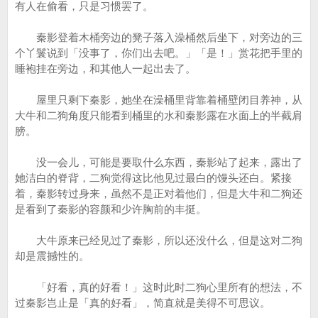
有人在偷看，只是习惯罢了。
秦影登着木桶旁边的凳子落入澡桶然后坐下，对旁边的三
个丫鬟说到「没事了，你们出去吧。」「是！」赏花把手里的
睡袍挂在旁边，和其他人一起出去了。
屋里只剩下秦影，她坐在澡桶里背靠着桶壁闭目养神，从
大牛和二狗角度只能看到桶里的水和秦影露在水面上的半截肩
膀。
没一会儿，可能是要取什么东西，秦影站了起来，露出了
她洁白的脊背，二狗觉得这比他见过最白的馒头还白。紧接
着，秦影转过身来，虽然不是正对着他们，但是大牛和二狗还
是看到了秦影的容颜和少许胸前的丰挺。
大牛原来已经见过了秦影，所以还没什么，但是这对二狗
却是震撼性的。
「好看，真的好看！」这时此时二狗心里所有的想法，不
过秦影岂止是「真的好看」，简直就是美得不可思议。