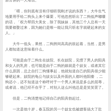
唇舌讲的一大堆话。
「喂，你到底有没有仔细听我刚才说的东西？」大牛生气
地要用手给二狗头上来个爆栗，可他忽然听出了二狗低声嘟囔
的话，「权力帮四大美女，除了我妹妹，其他三个人总有一天
我要都娶过来，因为她们是唯一能让我只听名字就硬起来的女
人。」
大牛一低头，果然，二狗胯间高高的鼓起着，当然，是男
人都知道这意味着什么。
可能是由于二狗生在妓院、长在妓院，见惯了男人的阳具
和女人的乳房，也可能是由于二狗的娘就是个妓女，或者其它
什么原因，总之自打二狗懂事起，他就知道自己的阳具很少能
够硬起来。妓院的龟公与妓女以及外面的人都叫他阳痿 ，二
狗还小，还不知道这个称呼对于一个男人来说是多么的屈辱，
或者说，他已经不在乎了，对别人这么叫他总是是笑笑罢了。
但是，二狗清楚地记得自己的阳具勃起过。
一次是他十岁，春玉院的另一个妓女也被嫖客搞大了肚