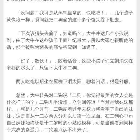
「没问题！我可是从蒸锅里拿的，快吃吧！」，几个孩子
就像狼一样，瞬间就把二狗偷的这十多个馒头吞下肚去。
「下次该猪头去偷了，知道吗？」大牛冲这几个小孩说
到，由于大牛在这些孩子里面年纪最大，所以大家也很听他的
话，那个被称为猪头的痛快答应到「知道了。」
「好了，散伙！」，随着话音，这些小孩子们立刻消失在
窄巷的尽头了，只留下大牛和二狗。
两人吃饱以后坐在屋檐下晒太阳，聊着闲话，很是舒服。
忽然，大牛转头对二狗说「二狗，你觉得最美的女人会是
什么样子的？」二狗几乎没想，立刻回答道「当然是我妹妹那
样。」就是几个月前，二狗趁着过年去权力帮看望了自己的妹
妹，这是自从十二岁两人分开以后第一次见面。在二狗心中ｍ
自己妹妹始终还是十二岁时的小姑娘模样，可是当他看到同样
十六岁的秦遥月，二狗差点认不出来了。