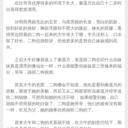
在比哥哥优厚得多的环境下长大，秦遥月比自己十二岁时
出落得愈发漂亮。
分明而秀丽无比的五官，乌黑亮丽的长发，雪白的肌肤，
恰到好处的身材，胸前浑圆却不肥大的隆起，修长的双腿，看
得旁边陪着的二狗一起来的大牛张大了嘴，半天没和上，口水
留了好长。二狗也很惊讶，但他更多的是替自己妹妹感到高
兴。
之后大牛好像就迷上了秦遥月，老是跟二狗念叨什么你妹
妹真是漂亮的像仙女一样，什么谁能娶你妹妹是三世修来的福
分，等等，搞得二狗很烦。
其实大牛的意图，二狗哪会不知道，他先是看到秦遥月的
容貌，垂涎于她的美貌，而后又从二狗那里听说秦遥月经常送
给二狗钱物，可想而知她的生活不错 ，如果能娶到她，自己
就能不劳而获的吃白饭了。二狗是她哥哥，他们的娘有没有都
一样，长兄为父，她的婚事自然就听二狗的了。
原来大牛和二狗的关系就不错，在大牛的刻意巴结下，两