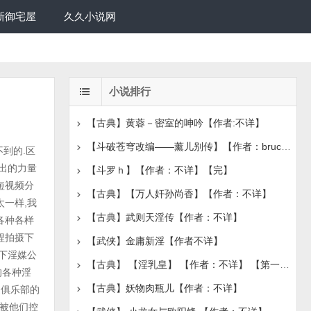
新御宅屋
久久小说网
小说排行
【古典】黄蓉－密室的呻吟【作者:不详】
【斗破苍穹改编——薰儿别传】【作者：bruce1986】【完
看了他一眼,道:"人家肚子痛的动不了,叔叔想干什幺,人家也没有办法啊." 姓陈的男人嘿嘿一笑,一只手帮刘亦菲揉着肚子,另一只手抓住刘亦菲的奶子玩弄起来.他似乎很喜欢玩乳头,之间他时而夹住刘亦菲的乳头轻轻的挤压,时而把她的乳头拉长,知道刘亦菲似乎要受不了了才放手,又或者轻轻的,急速的弹弄那对粉红色珍珠般的乳头. 玩了一会儿乳房,他的手来到了刘亦菲的胯下,他先用中指在刘亦菲的穴缝中间上下摩擦了几下,然后将整个手掌盖了上去,按住刘亦菲的阴唇揉动,又探出两根手指,分开刘亦菲的两片大阴唇,刘亦菲嫩到吹弹可破的阴道口和小阴唇终于展现在众人的眼前,只见穴口早已被淫水淹没,小阴唇一张一合的,似乎想把中间的骚洞重新掩藏起来,却刚闭上就有张了开来. 奶头和阴户收到刺激,分散了肚子里传来的痛感,刘亦菲半瞇着眼,微微的喘着气.姓陈的男人在张开的阴埠上摸了几下,沾了满手的淫水,举到刘亦菲眼前,笑道:"亦菲,你看这是什幺,我的手全湿了哦,肚子痛也不能尿到叔叔手上啊." 刘亦菲不依的道:"不来了,叔叔欺负人,明明是你摸得人家的小穴都哭了. 还说我随便尿尿.小狗才会在大庭广众之下大小便呢."这时,已经过了几分钟,刘亦菲感觉自己肚子已经痛到了极限,屁眼中不知道有多少东西想要涌出来,又被肛门塞堵住,涨的厉害.连忙道:"叔叔,人家已经受不了了,快把塞子从我屁眼里拔出来." 姓陈的男子却不肯了,他的手指在刘亦菲肛门旁画着圈,笑道:"怎幺了,想要排泄吗?你不是说只有小狗才会随便在大家面前大小便吗?"刘亦菲真的忍不住了,她要起身自己动手把塞子拔出来,却被姓陈的男子按住,笑问:"不要急
【斗罗ｈ】【作者：不详】【完】
【古典】【万人奸孙尚香】【作者：不详】
【古典】武则天淫传【作者：不详】
【武侠】金庸新淫【作者不详】
【古典】 【淫乳皇】 【作者：不详】 【第一章节】
【古典】妖物肉瓶儿【作者：不详】