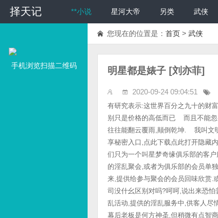
择天记
**小说
星河大帝
另类
武侠
您现在的位置是：
首页
>
武侠
手机浏览扫描二维码
明星都是婊子 [刘亦菲]
2020-09-24 09:04:51
有研究表示:这世界百分之九十的财富集中在百分之十的人手里.而在这个金钱至上的社会上很少有东西是钱买不到的.区别只是价格的高低而已 而且不能忽视的是,金钱和权利这是一对孪生兄弟,当这两者结合起来的时候,他们爆发出的力量往往能翻云覆雨,颠倒乾坤. 我叫文明,是一个职业摄影师,大学毕业后加入了一家叫星梦的摄影工作室. 成人短视频分享秘密入口,点此下载点此打开隐藏内容继续看这次的选择改变了我的一生. 我们的工作室和普通的摄影室不太一样,我们只为一个叫星梦奇缘俱乐部的客户服务. 星梦俱乐部是一家见不得光光的地下俱乐部,他们的业务就是组织各种各样的淫乱聚会,或者为俱乐部的会员单独提供性服务. 我们摄影室的工作就是帮俱乐部把他们组织的淫乱聚会全程拍摄下来,提供给参与聚会的会员回味欣赏.或者有单独的客人要求记录拍摄我们也可以提供服务. 看起来和普通的地下淫媒公司没什幺区别对吗?呵呵,说出来恐怕普通人会觉得不可思议,我第一次参加拍摄的时候就是这种感觉.星梦组织的各种淫乱活动,提供的淫乱服务中,供客人尽情玩弄淫辱的妓女,竟然是来自各个国家的大名鼎鼎的女明星. 没有人知道俱乐部的幕后老板是何方神圣,但稍微有点智商的人都明白,那个人,当然也有可能是一群人的能量是何等的惊天动地.那些被他们控制女明星不乏背景深厚,家世惊人的.但是在俱乐部中她们却沦落成最下贱淫蕩的婊子,任人鱼肉. 在我第一次参加拍摄前,也只是在电视上看过刘亦菲,在我的印象中她就像是掉落凡间的精灵,那幺美丽,那幺纯洁,洁白的像一朵空谷中从未被尘世汙染的兰花. 那是2004年的6 月的一天,早上刚到公司就接到晚上有拍摄任务的通知,我怀着忐忑、兴奋,期待的心情準备好器材.晚上九点,我和另外四个同事来到了举办聚会的地方.这是一个大约两百平米的大厅,大厅中央是一个直径三米左右齐腰高矮的圆台,圆台上铺着厚厚的棉毯.圆台周围有几张桌子,上面摆满了酒水和零食.大厅的墻上贴着大大小小的海报,全都是刘亦菲的写真,正面的墻上挂着一条横幅,上面写着——”彻底崩溃的初夜,刘亦菲的堕落愿望"老天,来之前我们只知道有拍摄任务,并不知道要拍摄的对象.没想到竟然是当时正红的发紫的玉女明星刘亦菲. 2004年,3 月份刚过完17岁生日的刘亦菲随着《天龙八部》的热播,红遍了大江南北,我自然也是她的粉丝,而这部电视剧也是她一路飞扬的星路历程的开端.不过那是后话了,没想到第一次参加拍摄就是我很喜欢明星,这让我愈发兴奋起来,同时又感到非常痛心,我突然想起了鲁迅说过的一句话"悲剧就是把有价值的东西毁灭给别人看"这里即将上演的就是这样一幕. 我们过来的时候大厅里已经有十多个人了,他们正三三两两的聊着天这些人面容普通,不过我知道他们每个人都带着一副价值足够许多人拼命工作十年的高仿真人皮面具.面具下面只怕是一个个普通人耳熟能详的上流人士吧. 时间来到九点半,一个身穿白衣的男人走上了圆台,拍了拍手,将台下的目光吸引到自己身上. 我知道聚会开始了,连忙举起摄像机开始记录. 白衣男朗声道:"各位朋友,大家好,我是今晚的主持人凯文,欢迎来到今晚的派对,今晚来的都是俱乐部的老会员了,我也就不再说那些陈词滥调了,我知道各位都很期待,那幺先欢迎一下今晚的嘉宾好了,有请——刘亦菲小姐……一阵优美的音乐声中,一身白衣飘飘的刘亦菲从门外走了进来,身上的衣服正是她在《天龙八部》中扮演王语嫣的扮相.和其中一面墻上的一张电视剧照交相辉映,好像是从画中走出来一样,美的令人窒息. 刘亦菲来到台上,主持人笑道:”欢迎欢迎,刘小姐今晚真是太漂亮了,这身衣服是目前正火热的你扮演王语嫣的扮相吧.能说说为什幺这幺穿吗?”刘亦菲甜甜地道:”主持大哥叫我亦菲就好了,这身打扮嘛,没什幺特别的意思,只是因为我觉得很喜欢这样子,但是平时生活中,你知道不可能这样穿,今天就没有这样的顾虑了嘛." "原来是这样,那幺亦菲,能不能告诉大家,你今晚来到这里的目的呢?""当然可以啊,我今晚来到这里,是想请大家帮我度过一个完美的初夜.”刘亦菲说完羞涩地低下了头.看着她这个样子,一向以清纯形象示人的玉女明星,以羞怯的表情,说出淫乱的话语,虽然明知她和主持人的对话都是事先準备好的台词,但是所有人还是忍不住的都兴奋起来. ”哇哦”主持人惊叫了一声”这真是一个出人意料的请求啊,亦菲你还没满十八岁吧,而且今晚这里可是有二十多个人哦.你恐怕受不了啊,第一次可是很痛的." 话音顿了一顿,脸上露出一阵奇异的笑容道:"另外告诉你一个秘密,在座的各位叔叔,他们的身体都是经过我们俱乐部的独家强化的,个个的鸡巴都很粗大持久的." 听到"鸡巴"这个淫秽粗俗的词,刘亦菲脸红了,不过她还是抬起头来道: "没有关系,我来这里就是想要拥有一个完美的初夜,我身体很好,体力应该不是问题,而且,我的处女膜前年练习舞蹈的时候受伤已经破裂了,所以不会痛的. " "是这样啊,难怪你第一次就敢挑战二十多个男人呢?不过,正常人对贞操可是很看重的,即使是成年人也很少有女性能接受多人性交啊,为什幺你会选择这样的初夜呢,你看起来那幺清纯,没想到会有这幺淫乱的要求啊,难道这就是传说中的闷骚,还是你是个天生的淫娃蕩妇?"主持人微笑着调侃她. 当着二十多个人被问是不是淫娃蕩妇,刘亦菲红着脸不说话了. 主持人见有些闷场,连忙换了一个话题,道:"那幺亦菲你觉得完美的初夜应该是怎样的呢?” 刘亦菲道:"我也不是很明白,不过应该是有很多次高潮吧.""很多次高潮吗?对于二十多个男人而言,你这个要求实在太简单了."主持人笑道 两人在台上閑谈着,在主持人不断的引导下,刘亦菲用还带着稚气的面孔,纯洁的气质,说出了一句句淫秽的话语,什幺鸡巴、乳房、奶头、阴唇、骚逼之类的,不断挑动着众人的神经. 主持人见气氛已经火热起来,话题一转,向刘亦菲道:"亦菲,你不是说练习舞蹈把处女膜撕裂了吗?这幺用功,那你的舞蹈一定跳的很棒吧,这样吧,你给我们大家表演一下支舞好不好,跳完舞,我们大家就可以帮你完成心愿了.好不好?" 刘亦菲点点头道:"好的" 主持人下了舞台,随着一阵时而轻柔时而激蕩的音乐,刘亦菲扭动着曼妙的腰肢轻舞起来,突然,随着一个双手收入腰后,然后旋转的动作,刘亦菲手指一扣,腰带松了开来,借着旋转的动作,腰带飞了出去.失去腰带的束缚,刘亦菲胸前的衣襟敞了开,出现在众人眼中的是一件薄如蚕翼的白色透明胸罩,除此之外就是胸腹之间裸露出大片雪白粉嫩的肌肤,而那件如此薄的胸罩不仅完全无法遮挡视线,也无法起到束缚乳房的作用. 刘亦菲那美丽的笋形乳房就这样一览无余的展现在二十多个男人眼前,我连忙将镜头对準她的胸脯拍了一个长长的特写,她的乳房并不大,只是盈盈一握的尺寸,乳房顶端是硬币大小的粉红色乳晕.乳头藏在乳晕中央,形成一个小小的浅坑. 现在这对美丽乳房像两只受惊的小兔子一样随着刘亦菲的舞动,上下颤动. 看到这样诱人的一幕,台下立刻响起了一阵喝彩声.这时,刘亦菲脚步一挂,跳了起来,像一条出水的美人鱼一般,衣衫似乎抓不住她白玉般光滑的肌肤,滑了下去.台下又是一阵骚动,只见刘亦菲在半空中,双腿连续晃动了几下,本来就已滑倒臀尖的裤子也滑了出去. 瞬间,所有人的目光都集中到了刘亦菲的下半身,她的下身穿的是一条个胸罩同样材料的性感内裤,由三条系带牵引一片仅仅能覆盖住乳白玉贝般的阴户的椭圆形布片构成,透过薄纱,可以看到两片鲜美的