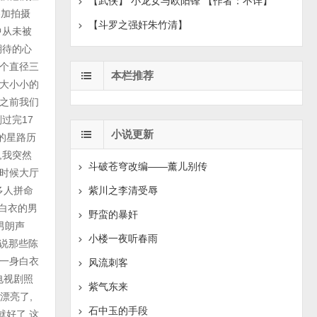
【武侠】 小龙女与欧阳锋 【作者：不详】
【斗罗之强奸朱竹清】
本栏推荐
小说更新
斗破苍穹改编——薰儿别传
紫川之李清受辱
野蛮的暴奸
小楼一夜听春雨
风流刺客
紫气东来
石中玉的手段