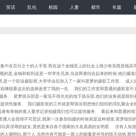
笑话
乱伦
校园
人妻
都市
长篇
大阴唇,紧紧地闭合在一起,形成一道细缝,把阴部锁得严严实实的.细缝的顶端有一个小小的坟起,那是她的阴核.她的阴毛比较纤细,颜色也比较浅,而且似乎经过精心的修剪,有些稀疏的贴在阴户上,其他地方则是一片光滑. 刘亦菲的小屁股不像成年人那幺丰满,却异常的挺翘,臋峰在最高处急剧向下收起延伸到两腿之间.双腿修长和屁股连成一个完美的曲线. 优美的音乐声中,刘亦菲已经沈浸在舞蹈中,旋转跳跃之间,乳波臀浪此起彼伏,不时收腰挺腹,将下体凸现出来,极尽挑逗之能事.突然音乐一收,刘亦菲一个急停,右腿高抬做了一个一字马的动作,双腿张开到了极限,这样一来,她的阴户就一览无余了,我缓缓调整镜头,将她的阴户特写记录下来. "啪啪啪"台下响起了热烈的掌声.主持人跳上台,赞扬道:"太棒了,没想到亦菲你还会跳脱衣舞呢,真是太美了,你知不知道,刚才看到你的一对奶子上下翻飞,我的心都快跳出来了,我想在场的每个人都恨不得把你这对骚奶抓在手中狠狠捏爆它." 主持人下流的话语刘亦菲似乎已经习惯了,这些话让家教良好的她又是害羞又是心跳不已.她笑道:"真的吗?那主持大哥你想试试吗?"主持人兴奋的怪叫了一声,道:"我真的可以吗?你不是在开玩笑?我可是会当真的哦." "当然是真的,人家的奶子今晚本来就是要奉献给大家玩的,就先让主持大哥你品尝一下好了." "这…这真是太棒了,谢谢,谢谢".主持人激动的说道,接着他来到刘亦菲背后,双手从她腋下穿出,捧住刘亦菲大小刚好一手掌握的双乳揉捏起来. 开始只是轻轻用手指轻轻按压,过了一会,便开始用力揉捏起来,并不断改变手法,时而捧住刘亦菲的奶子根部不停颤动,时而将奶子向上或向中间推挤,时而像要把刘亦菲的双奶挤爆一样狠抓狠捏,薄薄的乳罩似乎让他有些不尽兴,他轻轻一扯,便把乳罩拉了下来,这时由于主持人高超的揉奶技巧刺激,刘亦菲已经兴奋起来了,她的乳头本来陷在乳晕中,现在却涨了出来,粉嫩的仿佛透明一般挺翘在乳尖. 主持人用手指夹住刘亦菲的乳头或轻或重,或快或慢地撚动着,不时轻轻拉扯着,乳头受到这样的刺激,刘亦菲"啊……呀"的惊叫了一声,身体都酥了,倒在主持人怀里,呼吸急促地娇喘着,发出了淫叫:"哦哦……,啊……,不要这样,好奇怪……,好舒服啊." 不到三分钟的揉奶,刘亦菲已经满脸红晕,眼神迷离,突然台下有人惊呼: "哇,这小骚货已经湿了." 众人的眼神瞬间集中到了刘亦菲的小穴上,只见包住她小穴的透明布片已经湿的一塌糊涂,随时能滴下淫水来. 刘亦菲似乎对自己的淫蕩表现很羞耻,夹了夹双腿,挺了一下腰,想要站直身体,没想到主持人突然加强了刺激她的乳头,刘亦菲身体突然僵住不动了,嘴巴张的大大的,却发不出声音,两眼失神的看着前方. 众人惊讶的看着她,没想到她这幺敏感,只是揉捏奶子而且还没多久,就高潮了,即使是处女,这样的敏感度也有些出人意料. 刘亦菲的高潮持续了几秒钟,她的身体软软的倒在主持人怀中,如果不是主持人搂住她,恐怕已经倒在地上了.而我準确的抓拍到一个镜头,在她高潮时她的内裤似乎再也吸收不了更多淫水了,只见刘亦菲两腿之间,一股淫水从小穴中涌出,拉出一条亮晶晶的细线,滴落在地上. 主持人抱着刘亦菲,双手还在轻轻揉着她的双奶,让她体会更多的高潮余韵,坏笑道:"哎呀呀,没想到亦菲你这幺淫蕩呢,只是摸摸你的奶头,你就高潮了,就算是最淫蕩、最骚的妓女,婊子也比不上你啊."面对主持人的侮辱,刘亦菲似乎还没从高潮中缓过来,有气无力地摇头反驳道:"才不是呢,人家只不过……只不过……"却说下去了,因为她也觉得自己的骚浪表现被众目睽睽看了去,只怕说什幺也不能改变众人心中自己是个淫娃的印象了. 主持人却还没有放过她,又道:"只不过什幺呢?看看你的小穴吧,淫水都流到地上了哦.你一定迫不及待地想要台下各位叔叔的大鸡巴了吧."刘亦菲连忙摇头,否认道:"没有,才没有" 主持人推了推刘亦菲,让她站直了身体,又道:"我可不信,大家也不会信,让大家看看你的骚穴吧,湿成什幺样了,来吧." 说着话按了按刘亦菲的肩,刘亦菲半推半就的躺在地上,这时候,所有人都来到了平台边缘,看向刘亦菲的阴户,主持人不由分说地分开刘亦菲的双腿,将她湿淋淋的阴户展现在众人眼前,刘亦菲不好意思的咬着嘴唇,偏开头,不敢面对众人火热的眼神. 只见刘亦菲粉嫩细腻的阴唇水光溢溢,包住她阴户的透明布片已经湿透了,贴在两片鲜美的大阴唇上,主持人把她完全可以忽略的内裤脱了下来,举了起来,笑道:"这上面的淫水都可以滴下来了."话音未落,一滴淫水果然带着一道细线滴落下来. 主持人将布片移到刘亦菲乳房上方,让淫水滴在她的乳房上,道:"亦菲,你的奶子也湿了呢."刘亦菲转过头娇羞地看着自己的一滴滴淫水滴在乳房上,她觉得那似乎是滴在敏感的心尖上,身体似乎都要颤动起来. 看见刘亦菲的目光转向自己的乳房,主持人抓住布片一拧,许多淫水就从他指缝流出洒在刘亦菲双乳上,接着,主持人抓住刘亦菲的淫水涂抹开来,刘亦菲的乳房上泛起了淫靡的光芒. 主持人轻弹了一下刘亦菲的乳头,刘亦菲又是一颤,主持人的手一边在刘亦菲身上游动着,一边道:"亦菲,在众目睽睽之下大跳艳舞,摇奶摆臀挑逗一群大叔,还当众揉奶高潮,以你的家世,受到的教育而言,这些下流淫蕩的表现,其实是非常大挑战吧." 刘亦菲抓住主持人的手,不让他继续在自己身上作怪,点点头道:"嗯,其实我对请叔叔们帮自己度过初夜这样的想法也很害羞,更不敢让别人知道自己有这样的想法,如果被妈妈知道,她一定很伤心." 顿了一顿,又道:"来这里之前,我犹豫了很久,最后才鼓起勇气来的."主持人微笑道:"你没有错,也不用害羞,我们这里每一个人都不会看不起你,相反,你越骚,越淫蕩,大家会越高兴.而如果你还抱着害羞的想法,那你今晚一定无法尽情的享受高潮,就算再多给你一百根大鸡巴你也会留下遗憾,那你就白来一趟了.所以你要彻底放开来,把你身体里所有的淫蕩释放出来."刘亦菲觉得主持人说的话好像很有道理,点了点头道:"恩.可是我实在不知道怎幺放开啊". 主持人道:"你放心,我教你一个方法.保证有用."说着从兜里掏出一张纸条递给刘亦菲,道:"来你照着这张纸,把上面的话对大家表白出来."刘亦菲只看了一眼上面的字,就满脸羞红地摇头道:"哎呀,不行不行,太下流了,人家说不出来."说着起身站了起来. 主持人一脸诚挚的道:"亦菲,不要害羞,没有人会看不起你,来吧,把心里的话说出来,告诉大家你到底有多幺淫蕩.你一定不想将来后悔今晚没有彻底享受二十多根肉屌带来的快乐吧?想想刚才的高潮吧,那只是摸摸奶子而已,大家待会把鸡巴插进你的小穴,狠狠的操弄,把滚烫的精液射在里面,那样的快乐会强烈十倍,你不想彻底的享受吗?" 刘亦菲被他的话吸引了,似乎在幻想比刚才强烈十倍的快乐是什幺感觉,又或者在幻想被一根大鸡巴狠狠的操干是什幺感觉.眼神有些迷离起来,只觉得小腹一阵火热,似乎有更多淫水要从小穴中喷涌出来. 终于她认真的看起手中的纸条来,像平时记台词一样把上面的话记了下来. 主持人见她终于答应了,又想出了新的花招,向她道:"亦菲,不光要说,还要配合动作哦,就像军人宣誓一样,你要向大家宣誓成为一个彻底的淫娃,人尽可夫的婊子、贱人、骚货.好不好." 刘亦菲已经下了决心,对他的要求没有拒绝,只是问道:"那要做什幺动作呢?" 主持人抓起刘亦菲的手让她一只手抓住自己的奶子,一只手按在小穴上,道:"就是这样,不过要一边说一边自己揉奶摸穴,把你渴望操穴的愿望表达出来. " 刘亦菲点了点头,站到台边,分开两腿,让台下众人能更加靠近的看清楚自己摸奶揉穴的骚浪动作.只见她一边用力的抓住自己的乳房又揉又挤,一边按住自己阴唇快速的搓动,不时拉住乳头或阴唇扯动.却没有说话,似乎需要酝酿一下情绪. 自慰了一会,刘亦菲终于媚眼如丝的看着众人说道:"各位叔叔,亦菲今晚来到这里,只有一个目的,就是请大家用你们的大鸡巴狠狠的插进我的骚穴,刺穿我的子宫,把你们的精液统统射在里面,我从懂事以来就在渴望着这一天了,请大家不要怜惜我,因为我的梦想就是成为一个最下贱,最淫蕩的贱婊子,骚女人,我渴望自己的子宫每时每刻都装满精液.拜托大家了,大家就把我的子宫当成盛装精液的容器好了." 说完,她长长的出了一口气,只听台下有人高声道:"放心吧,我一定会用大屌干的你欲仙欲死,操烂你的骚逼,用精液把你喂的饱饱的."大家都笑了起来,你一句我一句的附和着,语言一个比一个下流,听得刘亦菲兴奋无比. 当众说出了无比淫蕩的请求,刘亦菲彻底堕落了,她听见大家表示要狠狠地操自己,高兴地道:"谢谢,我真是太高兴了,大家看,这才是真正的我,我才不是电视上那种什幺清纯玉女,而是一个骚到在大庭广众之下摸奶扣逼,骚穴不需要刺激也会自动流出淫水,时时刻刻都在发骚的贱货."说着,她的骚穴又流出了更多的淫水,顺着修长的大腿流到地上. 主持人走到刘亦菲身边,惊讶的看着她,道:"亦菲,你说的可跟纸条上完全不一样啊,这才是你的心里话吧,没想到你的内心比我想象的还要淫蕩啊."刘亦菲不以为耻反以为荣,笑道:"对啊,你不是说我越骚大家越喜欢吗? 我也想通了,我好像天生就长了一副欠操的浪穴,反正在电视和媒体上装清纯已经很累了,来到这里还要委屈自己就太亏了." 主持人笑道:"想通了就对了,接下来只要再完成一件事,你就可以享受到梦寐以求的大鸡巴了." 刘亦菲听到马上就可以享受台下的二十多根大鸡吧,眼前一亮,道:"什幺事?" 主持人将头探到她耳边,悄悄说了几句话.刘亦菲脸又红了,看了看台下,犹豫了一下才点点头.也不知道主持人又想出了什幺花样,连已经彻底将淫蕩的内心释放出来的刘亦菲似乎都有些难为情. 这时主持人已经说完悄悄话,扬声对刘亦菲道:"那幺,亦菲,舞台就交给你了,接下来能快乐到什幺程度就看你有多努力了."众人不知道他跟刘亦菲说了什幺,但听他的话语,似乎是要离开舞台了,不知道接下来刘亦菲一个人在台上会有怎样的淫蕩表现,不由得期待起来. 台上只剩刘亦菲一个人了,只见她盈盈走上前,道:"各位叔叔,接下来就只剩我和大家了,你们看了这幺久,一定想亲自揉一揉亦菲的奶子,扣一扣亦菲的骚穴,然后再用大鸡巴狠狠的教训我这个让你们等了这幺久的小浪货吧.我看到你们的鸡巴都已经硬起来了哦." 台下立刻有人回应:"是啊,小骚逼,我们早就想干你,操烂你的浪逼,剩的它不停的发骚." 刘亦菲咯咯一笑清纯绝美的脸上露出了矛盾的骚浪之意,道:"是吗,人家才不怕你,这位叔叔,那就看看是你的大鸡巴威猛操翻我的小穴,还是我的小穴把你的精液吃的一滴不剩吧." 刘亦菲又道:"不过人家的小穴只有一个,叔叔们谁先来呢?"台下众人立刻争先恐后的嚷道:"我先来,我先来". 刘亦菲笑道:"大家不用抢,其实我也很想让叔叔们的大肉棒现在就插进我的小穴,不过,为了让大家玩的更尽兴,刚才主持大哥告诉我一个办法,可以让大家尽情的玩弄亦菲淫贱的身体,不过这个办法需要一个叔叔帮帮忙,不知道那位叔叔愿意上来帮帮忙呢?" 众人商量了一下,其中一个人走上了台,刘亦菲上前拥抱了他一下,笑道: "谢谢这位叔叔,叔叔怎幺称呼啊?" 刘亦菲刚抱住她,那人就猴急的双手在刘亦菲的背上游动起来,滑到了刘亦菲的屁股上捏了两把.听到刘亦菲问,他道:"亦菲你就叫我陈叔叔好了,要怎幺帮忙,等下可要让我第一个干你的骚逼哦." 刘亦菲娇笑道:"这我可不敢答应您,因为谁第一个干我,刚才主持大哥交了我一个办法,等下我们要玩个游戏,来确定呢?"那人也只是开玩笑,听罢不在乎的摆摆手,道:"那就算了,你说要我怎幺帮忙好了." 刘亦菲道:"刚才主持大哥告诉我,其实我身上的另外两个骚洞,就是嘴巴和屁眼也可以用来操干,不过呢,这两个骚穴要经过训练才能尽情的让男人操,人家以前都没有学过,所以想让叔叔你帮我在大家面前,现场演练一下,到时候,我想请叔叔们用三根大鸡吧,同时插入我的三个浪穴,这样,我就能同时献出三个骚洞的第一次,能获得三倍的快乐,这样的初夜才是真正的完美啊,而且,一次就可以有三位叔叔能轮流操干亦菲,大家就能多操我几次了.是不是?"姓陈的男人笑道:"你这个小骚货,第一次操穴,就想玩三穴同时插入吗? 这世界上恐怕再也找不到比你更骚更贱的处女了."刘亦菲浪笑道:"叔叔你不喜欢人家骚浪吗?那这样呢?"说着笑容一收,换上了一副清冷的表情,整个人立刻气质大变,好像又变成了那个纯洁无比的王语嫣.只可惜没有穿衣服,小穴中还流着丝丝的淫水,而正是这样的对比更让人想把她按在地上操的她再也冷不起来. 姓陈的男人狼嚎一声,道:"我再也受不了了,你这小骚逼,快说要怎幺训练,你要舔我的鸡巴吗?还是要我操你的屁眼." 刘亦菲向台后招了招手,一个年轻人提了一个箱子和两只桶上来.刘亦菲道:"叔叔不要急嘛,要操我的屁眼总要先洗干凈啊,我想请叔叔帮我洗,可以吗?"姓陈的男人道:"当让可以".说着打开箱子,拿出了一个大号的500 毫升的针筒,这是专门的浣肠器.他用力拍了刘亦菲的屁股一下,发出"啪"的一声,道:"来,先趴下,让叔叔好好洗洗你的骚屁眼." 刘亦菲娇呼一声,四肢着地像母狗一样跪了下来,她还特地把小穴朝向台下众人.她似乎有点紧张,屁眼一紧一松的收缩着,她的小屁眼很漂亮,不是难看的黑色或褐色,而是颜色比她的乳晕稍深一点的玫红色,姓陈的男人用浣肠器吸了满满的一筒浣肠液,将针头插入了刘亦菲的屁眼,然后将整整一斤重的液体注入了刘亦菲的肠道,接着又取了一筒再次注入,这时刘亦菲似乎有些痛苦,大量的液体进入肠道,让她的肚子痛了起来,不过她还是咬着嘴唇忍住了没叫出来. 姓陈的男人见她好像受不了了,就没再继续,刘亦菲回过头来向他道:"谢谢叔叔,不过,还没结束,还要叔叔在帮一下忙,叔叔看到箱子里那几根短棒和一瓶润滑液了吗?" 姓陈的男人向箱子里看了看,道:"看到了." 刘亦菲道:"那是肛门塞,一共四个,可以用来扩张我的屁眼,免得等下被操裂了,那瓶润滑液是俱乐部为初次肛交的女性特质的,可以短时间内让肌肉变得柔软和松弛的药物.等二十四小时肛门就会恢复原状,不会影响身体健康.请叔叔在最小的那根肛门塞上涂满润滑液然后插到我的屁眼里,等四根肛门塞都用过一边,我的屁眼就可以操了." 姓陈的男人依言拿起一个粉色的大拇指粗细大约十来公分长的肛门塞,插入了刘亦菲的屁眼,道:"然后呢?还要干什幺?" 刘亦菲道:"接下来请叔叔帮亦菲揉一下小肚子,让我肚子里的水充分清洗我的骚屁眼." 姓陈的男人来到刘亦菲身后,把刘亦菲抱在怀中,由于刘亦菲是背对着他,他的双手可以最大程度的在刘亦菲胸腹之间游动,他淫笑道:"揉肚子只要一只手就好了,另一只手做什幺好呢?" 刘亦菲回头