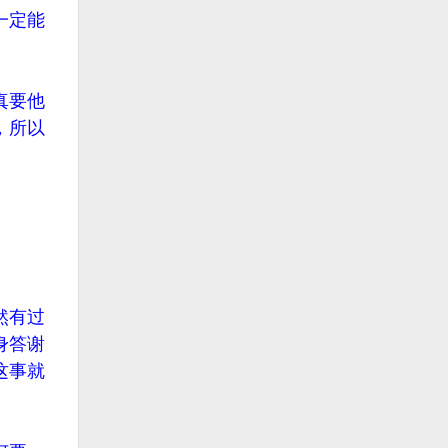
一定能
真要他
，所以
然有过
身答谢
这事就