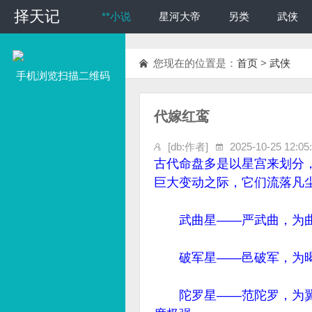
择天记
择天记
**小说
星河大帝
另类
武侠
您现在的位置是：
首页
>
武侠
手机浏览扫描二维码
代嫁红鸾
[db:作者]
2025-10-25 12:05
古代命盘多是以星宫来划分
巨大变动之际，它们流落凡
武曲星——严武曲，为曲
破军星——邑破军，为暍
陀罗星——范陀罗，为翼