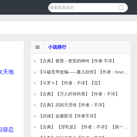
小说排行
【古典】黄蓉－密室的呻吟【作者:不详】
次天地
【斗破苍穹改编——薰儿别传】【作者：bruce1986】【完
【斗罗ｈ】【作者：不详】【完】
【古典】【万人奸孙尚香】【作者：不详】
【古典】武则天淫传【作者：不详】
【武侠】金庸新淫【作者不详】
【古典】 【淫乳皇】 【作者：不详】 【第一章节】
但容忍