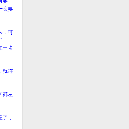
何要
什么要
来，可
了。」
在一块
，就连
京都左
应了，
。