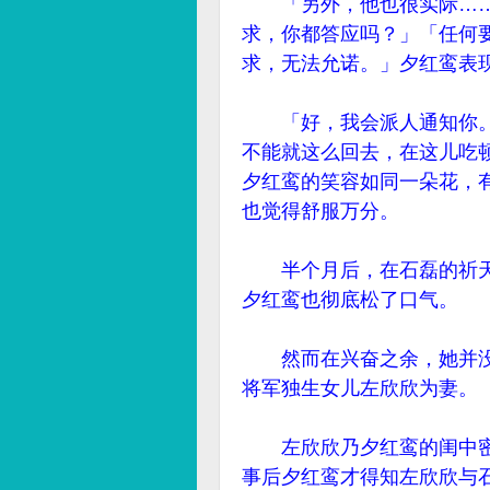
「另外，他也很实际……
求，你都答应吗？」「任何
求，无法允诺。」夕红鸾表
「好，我会派人通知你。
不能就这么回去，在这儿吃
夕红鸾的笑容如同一朵花，
也觉得舒服万分。
半个月后，在石磊的祈天
夕红鸾也彻底松了口气。
然而在兴奋之余，她并没
将军独生女儿左欣欣为妻。
左欣欣乃夕红鸾的闺中密
事后夕红鸾才得知左欣欣与