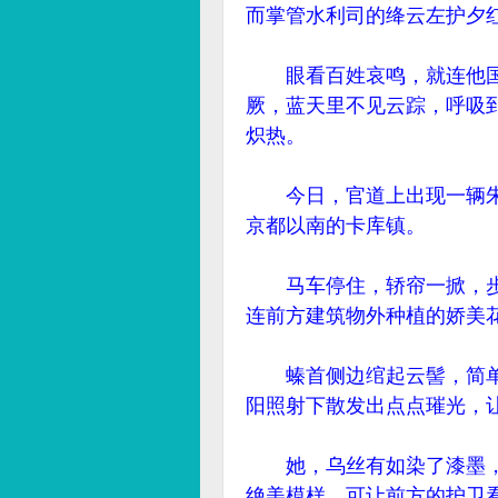
而掌管水利司的绛云左护夕
眼看百姓哀鸣，就连他国
厥，蓝天里不见云踪，呼吸
炽热。
今日，官道上出现一辆朱
京都以南的卡库镇。
马车停住，轿帘一掀，步
连前方建筑物外种植的娇美
螓首侧边绾起云髻，简单
阳照射下散发出点点璀光，
她，乌丝有如染了漆墨，
绝美模样，可让前方的护卫