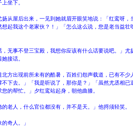
上坐下。
扬从屋后出来，一见到她就眉开眼笑地说：「红鸾呀，
然想起我这个老家伙？！」「怎么这么说，您是老当益壮
，无事不登三宝殿，我想你应该有什么话要说吧。」尤
着她接话。
北方出现前所未有的酷暑，百姓们怨声载道，已有不少
撑不下去。」「我是听说了，那你是？」「虽然尤丞相已
求您的帮忙。」夕红鸾站起身，朝他曲膝。
的老人，什么官位都没有，并不是天。」他捋须轻笑。
的奇人。」