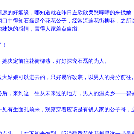
愿的好姻缘，哪知道就在昨日左欣欣哭哭啼啼的来找她
翔口中得知石磊是个花花公子，经常流连花街柳巷，之所
他妹妹的感情，害得人家差点自缢。
了！
她决定前往花街柳巷，好好探究石磊的为人。
大姑娘可以进去的，只好易容改装，以男人的身分前往
后，来到这一生从未来过的地方，男人的温柔乡——碧
见有生面孔前来，观察穿着应该是有钱人家的公子哥，
点头，「在下初来乍到，听说碧香苑的花魁是这一带最