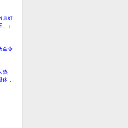
当真好
呀。」
扬命令
人热
退休，