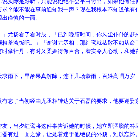
说实际是好听，只能说他绝不会平白付出，如果他有任
要求？能不能在事前通知我一声？现在我根本不知道他有
现出谨慎的一面。
」尤扬看了看时辰，「已到晚膳时间，你风尘仆仆的赶
顿粗茶淡饭吧。」「谢谢尤丞相，那红鸾就恭敬不如从命
有时像牡丹，有时又柔媚得像百合，着实令人心动，和她
求雨下，旱象果真解除，连下几场豪雨，百姓高唱万岁
有忘了当初经由尤丞相转达关于石磊的要求，他要迎娶
友，当夕红鸾将这件事告诉她的时候，她立即洒脱的答
石磊有过一面之缘，让她着迷于他绝俊的外貌，难以忘怀