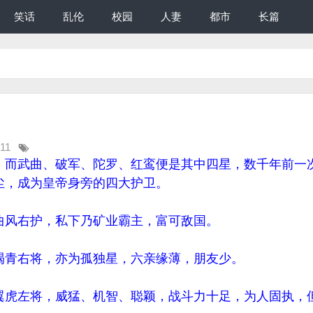
笑话
乱伦
校园
人妻
都市
长篇
:11
，而武曲、破军、陀罗、红鸾便是其中四星，数千年前一
尘，成为皇帝身旁的四大护卫。
风右护，私下乃矿业霸主，富可敌国。
青右将，亦为孤独星，六亲缘薄，朋友少。
虎左将，威猛、机智、聪颖，战斗力十足，为人固执，