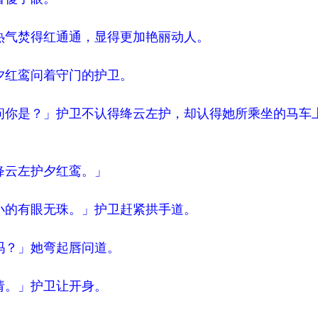
气焚得红通通，显得更加艳丽动人。
红鸾问着守门的护卫。
你是？」护卫不认得绛云左护，却认得她所乘坐的马车
云左护夕红鸾。」
的有眼无珠。」护卫赶紧拱手道。
？」她弯起唇问道。
。」护卫让开身。