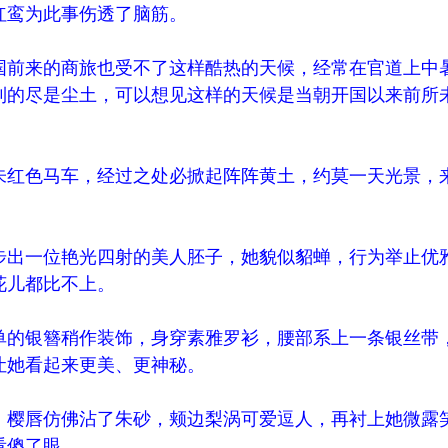
红鸾为此事伤透了脑筋。
前来的商旅也受不了这样酷热的天候，经常在官道上中
到的尽是尘土，可以想见这样的天候是当朝开国以来前所
红色马车，经过之处必掀起阵阵黄土，约莫一天光景，
出一位艳光四射的美人胚子，她貌似貂蝉，行为举止优
花儿都比不上。
的银簪稍作装饰，身穿素雅罗衫，腰部系上一条银丝带
让她看起来更美、更神秘。
樱唇仿佛沾了朱砂，颊边梨涡可爱逗人，再衬上她微露
看傻了眼。