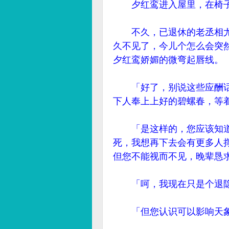
夕红鸾进入屋里，在椅子
不久，已退休的老丞相尤
久不见了，今儿个怎么会突
夕红鸾娇媚的微弯起唇线。
「好了，别说这些应酬话
下人奉上上好的碧螺春，等
「是这样的，您应该知道
死，我想再下去会有更多人
但您不能视而不见，晚辈恳
「呵，我现在只是个退隐
「但您认识可以影响天象