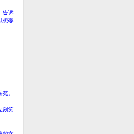
，告诉
以想娶
。
香苑。
立刻笑
美的女