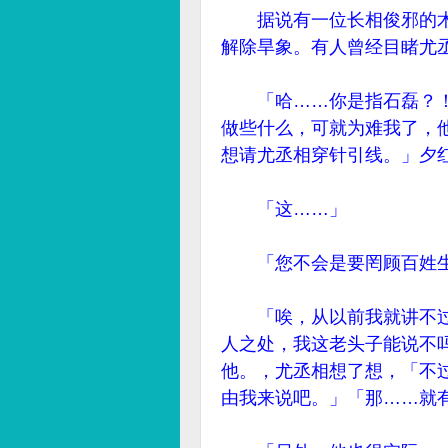
据说有一位长相俊邪的术
解除旱象。有人曾经目睹尤
「哈……你是指石磊？！
做些什么，可就为难我了，
想请尤丞相穿针引线。」夕
「这……」
「您不会是要罔顾百姓生
「唉，从以前我就讲不过
人之处，我这老头子能说不
他。，尤丞相想了想，「不
由我来说吧。」「那……就