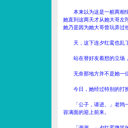
本来以为这是一桩两相情
她直到这两天才从她大哥左
她乃是因为她大哥曾玩弄过
天，这下连夕红鸾也乱
站在替好友着想的立场，
无奈那地方并不是她一位
今日，她经过特别的打扮
「公子，请进。」老鸨一
容满面的迎上前来。
「谢谢。」夕红鸾微笑的