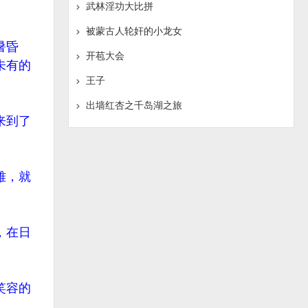
武林淫功大比拼
被蒙古人轮奸的小龙女
暑昏
开苞大会
未有的
王子
出墙红杏之千岛湖之旅
来到了
雅，就
，在日
笑容的