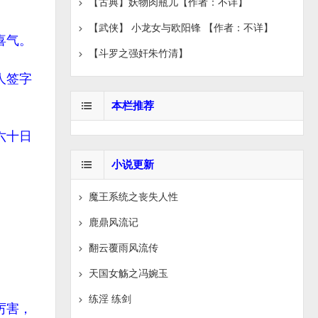
【古典】妖物肉瓶儿【作者：不详】
【武侠】 小龙女与欧阳锋 【作者：不详】
喜气。
【斗罗之强奸朱竹清】
人签字
本栏推荐
六十日
小说更新
魔王系统之丧失人性
鹿鼎风流记
翻云覆雨风流传
天国女觞之冯婉玉
练淫 练剑
厉害，