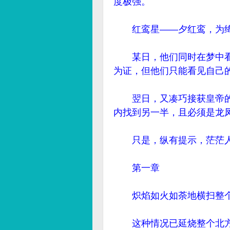
度极强。
红鸾星——夕红鸾，为绛
某日，他们同时在梦中看
为证，但他们只能看见自己
翌日，又凑巧接获皇帝的
内找到另一半，且必须是龙
只是，纵有提示，茫茫人
第一章
炽焰如火如荼地横扫整个
这种情况已延烧整个北方