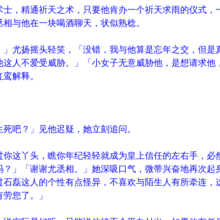
士，精通祈天之术，只要他肯办一个祈天求雨的仪式，
丞相与他在一块喝酒聊天，状似熟稔。
」尤扬摇头轻笑，「没错，我与他算是忘年之交，但是
他这人不爱受威胁。」「小女子无意威胁他，是想请求他
红鸾解释。
死吧？」见他迟疑，她立刻追问。
你这丫头，瞧你年纪轻轻就成为皇上信任的左右手，必
吗？」「谢谢尤丞相。」她深吸口气，微带兴奋地再次起
过石磊这人的个性有点怪异，不喜欢与陌生人有所牵连，
有劳您了。」