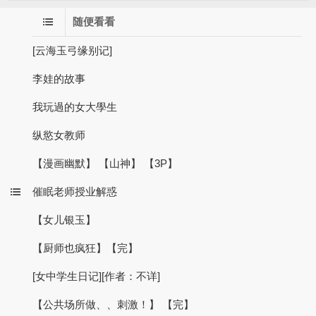
随便看看
[云海玉弓缘别记]
李娃的故事
我玩過的女大學生
纵慾女教师
【漫画幽默】 【山神】 【3P】
催眠老师授业解惑
【女儿银玉】
【厨师也疯狂】【完】
[女中学生日记][作者：不详]
【公共场所做、、刺激！】 【完】