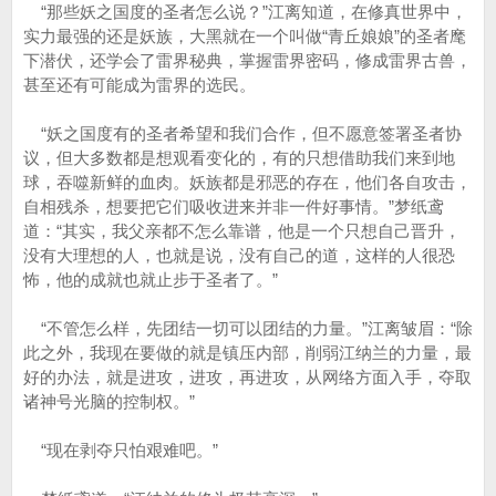
“那些妖之国度的圣者怎么说？”江离知道，在修真世界中，
实力最强的还是妖族，大黑就在一个叫做“青丘娘娘”的圣者麾
下潜伏，还学会了雷界秘典，掌握雷界密码，修成雷界古兽，
甚至还有可能成为雷界的选民。
“妖之国度有的圣者希望和我们合作，但不愿意签署圣者协
议，但大多数都是想观看变化的，有的只想借助我们来到地
球，吞噬新鲜的血肉。妖族都是邪恶的存在，他们各自攻击，
自相残杀，想要把它们吸收进来并非一件好事情。”梦纸鸢
道：“其实，我父亲都不怎么靠谱，他是一个只想自己晋升，
没有大理想的人，也就是说，没有自己的道，这样的人很恐
怖，他的成就也就止步于圣者了。”
“不管怎么样，先团结一切可以团结的力量。”江离皱眉：“除
此之外，我现在要做的就是镇压内部，削弱江纳兰的力量，最
好的办法，就是进攻，进攻，再进攻，从网络方面入手，夺取
诸神号光脑的控制权。”
“现在剥夺只怕艰难吧。”