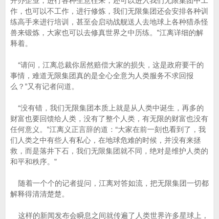
开办企业，进行各种生意往来，还可以进入我们无限集团中工
作，也可以不工作，进行修炼，我们无限集团还会安排各种训
练高手来进行培训，甚至会启动战舰送人去地球上各种猎杀怪
兽来锻炼，大家也可以去修真世界之中历练。”江离详细的解
释着。
“请问，江离总裁你居然赔偿大家的损失，这是政府要干的
事情，难道无限集团真的是全心全意为人类服务不求回报
么？”又有记者问道。
“没有错，我们无限集团本质上就是从人类中诞生，再多的
财富也要回馈给人类，没有了整个人类，有无限的财富也没有
任何意义。”江离义正言辞的道：“大家在前一刻也看到了，我
们人类之中有些人有私心，在地球危难的时候，并没有来拯
救，而是落井下石，我们无限集团就不同，绝对是维护人类的
和平和秩序。”
随着一个个的记者提问，江离对答如流，把无限集团一切都
解释得清清楚楚。
这样的新闻发布会瞬息之间就传遍了人类世界许多星球上，