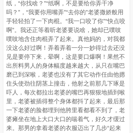
纸，“你找啥？”“纸啊，不是要给你弄干净
吗？”，“我要你用嘴弄”“去你的”老婆撒娇般用
手轻轻拍了一下肉棍。“我一口咬了你”“快点咬
啊”。我还正等着听老婆要说啥，她却已噗吱
噗吱地含住肉棍弄了起来。真他妈的，对我都
没这么好过啊！弄着弄着一分一妙得过去还没
见是要停下来，晕啊，这是要口爆啊！果然不
出所料男人的身体幅度越来越大，从只在嘴巴
磨已到深喉，老婆也没有了其它动作任由他摁
住头使劲往阴茎上撞击，他射之前那几下琢是
吓人，每次都拉出老婆的嘴巴再狠狠地插到喉
里，老婆被插得整个身体都抖了起来，最后那
一下老婆的脸都埋到他胯里看都看不到了，老
婆瘫坐在地上大口大口的喘着气，好久才缓过
来。那男的拿着老婆的衣服迈出了几步“起来