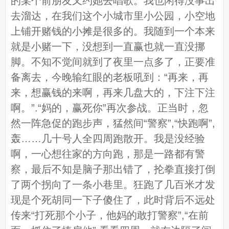
的某个前朋友又约她去唱歌。我也闲得没事出
去溜达，在我们这个小城市里小公园，小空地
上铺开赌钱的小摊是很多的。我随到一个本来
就是小赌一下，没想到一直赢也就一直没挪
脚。不知不觉间就到了夜里一点多了，正要准
备离去，今晚输红眼的老板吼到：“再来，再
来，想赢钱的来啊，再来几盘大的，下注下注
啊。”.“妈的，赢死你”再次参战。正当时，忽
然一阵急促的跑步声，猛然间“警察”,“快跑啊”,
轰……几十号人全四周跑散开。我是没经验
啊，一心想往家的方向跑，那是一路都有警
察，最后不知是脑子那出错了，抡拳直接打倒
了两个拐向了一条小巷里。狂跑了几百米才发
现是个死胡同一下子傻住了，此时背后不远处
传来“打死那个小子，他妈的敢打警察”,“在前