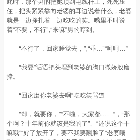
此时，那个男的把她顶到电线杆上，死死压
住，把头紧紧靠向老婆的耳边说着什么，老婆
就是一边挣扎着一边吃吃的笑。嘴里不时说
着“不要，不行”,“来嘛”男的哼到。
“不行了，回家睡觉去，”,“乖…”“呵呵…”
“我要”话语把头埋到老婆的胸口撒娇般磨
撑。
“回家磨你老婆去啊”吃吃笑骂道
“却，就要你，”“不啦，大家都……”，“那
个啊？十年前你就该是我的了”。“还说这个干
嘛哦”“好了放开了，要不我要翻脸了”老婆囔