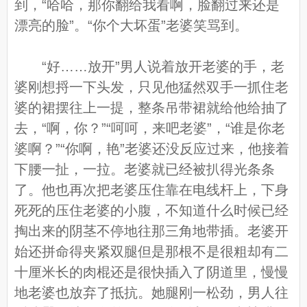
到，“哈哈，那你翻给我看啊，脸翻过来还是
漂亮的脸”。“你个大坏蛋”老婆笑骂到。
“好……放开”男人说着放开老婆的手，老
婆刚想捋一下头发，只见他猛然双手一抓住老
婆的裙摆往上一提，整条吊带裙就给他给抽了
去，“啊，你？”“呵呵，来吧老婆”，“谁是你老
婆啊？”“你啊，艳”老婆还没反应过来，他接着
下腰一扯，一拉。老婆就已经被扒得光条条
了。他也再次把老婆压住靠在电线杆上，下身
死死的压住老婆的小腹，不知道什么时候已经
掏出来的阴茎不停地往那三角地带插。老婆开
始还拼命得夹紧双腿但是那根不是很粗却有二
十厘米长的肉棍还是很快插入了阴道里，慢慢
地老婆也放弃了抵抗。她腿刚一松劲，男人往