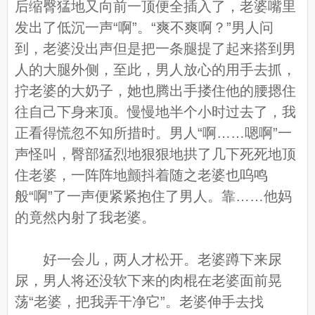
后缩臀猛地又向前一顶便全插入了，老婆嘴里
发出了低沉一声“啊”。“爽不爽啊？”男人问
到，老婆没出声但是把一条腿提了起来搭到男
人的大腿外侧，至此，男人放心的用手去抓，
拧老婆的大奶子，她也腾出手搂住他的腰摁住
往自己下身来顶。慢慢地半个小时过去了，我
正看得慌忽不知所措时。男人“啊……嗯啊”一
声怪叫，臀部猛烈地狠狠地拱了几下死死地顶
住老婆，一阵阵地颤抖着随之老婆也呜鸣
般“啊”了一声便紧紧抱住了男人。靠……他妈
的竟然内射了我老婆。
好一会儿，两人才松开。老婆蹲下来尿
尿，男人将还没软下来的肉棍在老婆面前晃
荡“老婆，把我弄干净它”。老婆伸手去找