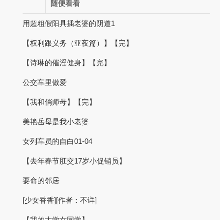
随便看看
用超粗假阳具插老婆的阴道1
【权利跟义务（亚夜篇）】【完】
【诗琳的催淫健身】【完】
公交车里做爱
【我和俏师母】【完】
美艳岳母是我小老婆
女列车员的自白01-04
【去年春节肛交17岁小促销员】
要命的邻居
[少女香香][作者：不详]
【我的大学女同学】