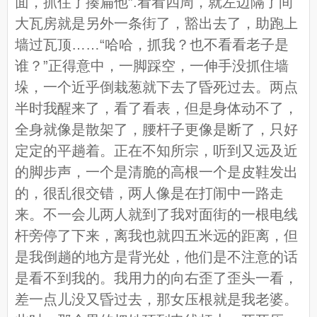
面，抓住了揍扁他”.看看四周，就左边隔了间
大瓦房就是另外一条街了，豁出去了，助跑上
墙过瓦顶……“哈哈，抓我？也不看看老子是
谁？”正得意中，一脚踩空，一伸手没抓住墙
垛，一个近乎倒栽葱就下去了昏死过去。两点
半时我醒来了，看了看表，但是身体动不了，
全身就像是散架了，腰杆子更像是断了，只好
定定的平趟着。正在不知所宗，听到又远及近
的脚步声，一个是清脆的高根一个是皮鞋发出
的，很乱很交错，两人像是在打闹中一路走
来。不一会儿两人就到了我对面街的一根电线
杆旁停了下来，离我也就四五米远的距离，但
是我倒趟的地方是背光处，他们是不注意的话
是看不到我的。我用力的向右歪了歪头一看，
差一点儿没又昏过去，那女压根就是我老婆。