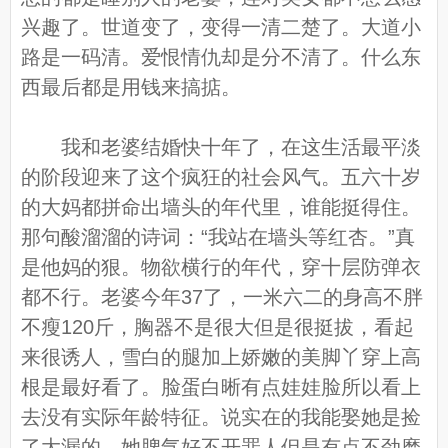
兴趣了。世道变了，变得一清二楚了。大道小
路是一码清。爱恨情仇却是分不清了。什么东
西最后都是用钱来搞掂。
我和老婆结婚快十年了，在这生活最平淡
的阶段迎来了这个疯狂的社会风气。五六十岁
的大妈都拼命出墙头的年代里，谁能挺得住。
那句酸溜溜的诗词：“我站在墙头等红杏。”真
是他妈的狠。物欲横行的年代，穿十层防弹衣
都不行。老婆今年37了，一米六二的身高不胖
不瘦120斤，胸器不是很大但是很挺拔，看起
来很诱人，雪白的腿加上娇嫩的美脚丫穿上高
根是最好看了。脸蛋白晰有点娃娃脸所以看上
去没有实际年龄特征。说实在的我能娶她是捡
了大漏的。她脾气好不开罪人但是有点不劲磨