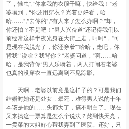
了，懒虫”,“你拿我的衣服干嘛，快给我！”老
婆嚷到，“你还用穿衣？光着更好看，哈
哈……”,“去你的”,“有人来了怎么办啊？”却，
你还怕？不是吧！“男人兴奋道”还记得我们以
前经常这样半夜光身在大街上走，呵呵“，”可
是现在我脱光了，你还穿着“”哈哈，走吧，你
背我“”说啥？我背你？“老婆问道，”啊……哈
哈，是我背你“男人乐嗬着，两人打闹着老婆
也真的没穿衣一直远离到不见踪影。
天啊，老婆以前竟是这样子的？可是我们
结婚时她还是处女，晕死，难得男人说的十年
本该是他的……头都大了，搞不明白了。现在
又来搞这一票算是怎么个说法？熬到快天亮，
一卖菜的大姐好心帮我弄到了医院。还好，只