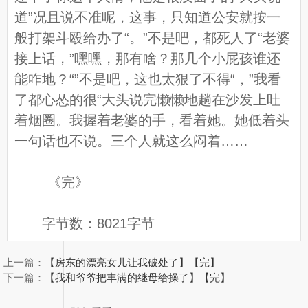
道”况且说不准呢，这事，只知道公安就按一
般打架斗殴给办了“。”不是吧，都死人了“老婆
接上话，”嘿嘿，那有啥？那几个小屁孩谁还
能咋地？“”不是吧，这也太狠了不得“，”我看
了都心怂的很“大头说完懒懒地趟在沙发上吐
着烟圈。我握着老婆的手，看着她。她低着头
一句话也不说。三个人就这么闷着……
《完》
字节数：8021字节
上一篇：
【房东的漂亮女儿让我破处了】【完】
下一篇：
【我和爷爷把丰满的继母给操了】【完】