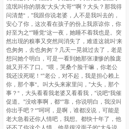
流氓叫你的朋友‘大头’大哥“”啊？大头？那我得
问清楚“，”我跟你说老婆，人不是我叫去的，
安心了你，这次看在孩子的份上我原谅你，你
好至为之“”睡觉“这一夜，她睡不着我也是。突
然出现的糗事又突然间消失了，难道这就叫‘来
也匆匆，去也匆匆’？几天一晃就过去了，老是
想问她个明白，可是一看到她那张凄惨的脸庞
就又开不了口。”喂，哭桑个脸干嘛，你老公
我还没死呢！“”老公，对不起，我是担心赖上
你，那个事“。叫大头来家里问，”大头，那个
事？“，大头看看我老婆又看看我，”说吧“我催
促道。”没啥事啊，都“”靠，你说明白，我没叫
你出手吧？“”呵呵，是啊，谁都没说，可能是
老大急着还你人情吧，我想。都快十年了，他
还不了你这个人情，他是很没面子的“大头说