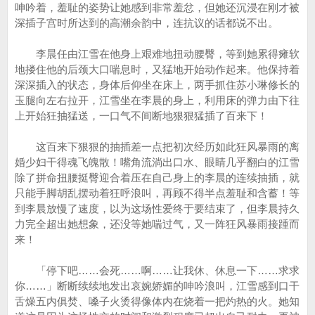
呻吟着，羞耻的姿势让她感到非常羞忿，但她还沉浸在刚才被
深插子宫时所达到的高潮余韵中，连抗议的话都说不出。
李晨任由江雪在他身上艰难地扭动腰臀，等到她累得瘫软
地搂住他的后颈大口喘息时，又猛地开始动作起来。他保持着
深深插入的状态，身体后仰坐在床上，两手抓住苏小琳修长的
玉腿向左右拉开，江雪坐在李晨的身上，利用床的弹力由下往
上开始狂抽猛送，一口气不间断地狠狠猛插了百来下！
这百来下狠狠的抽插差一点把初次经历如此狂风暴雨的离
婚少妇干得魂飞魄散！嘴角流淌出口水、眼睛几乎翻白的江雪
除了拼命扭腰挺臀迎合着压在自己身上的李晨的连续抽插，就
只能手脚胡乱摆动着狂呼浪叫，再顾不得半点羞耻和含蓄！等
到李晨放慢了速度，以为这场性爱终于要结束了，但李晨持久
力完全超出她想象，还没等她喘过气，又一阵狂风暴雨接踵而
来！
「停下吧……会死……啊……让我休、休息一下……求求
你……」断断续续地发出哀婉娇媚的呻吟浪叫，江雪感到口干
舌燥五内俱焚、嗓子火烫得像体内在烧着一把灼热的火。她知