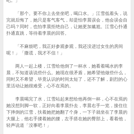
吧。」
「那个。要不你上去坐坐吧，喝口水。」江雪低着头，说
完就后悔了，她只是客气客气，却是怕李晨误会，他会误会自
己吗？同时，也怕李晨拒绝自己，让她更加尴尬。江雪心扑通
扑通直跳，等待着李晨的回答。
「不麻烦吧，我正好参观参观，我还没进过女生的房间
呢！」「撒谎，我才不信！」
两人一起上楼，江雪给他倒了一杯水，她看着喝水的李
晨，不知道该说些什么。她现在很矛盾，她希望他做些什么，
同时又不希望，毕竟认识的时间太短了，还不了解，剧烈的心
里活动让她很难受，心不在焉的。
李晨喝完了水，江雪站起来想给他再倒一杯，心不在焉的
她没想到脚一软，正好向着李晨扑去，李晨右手一览，接住往
下摔倒的江雪，扶着她把她翻了个身，一下子就坐在了李晨的
大腿上，他右手搂着她的腰，左手搭在她的臀部上，看着他，
轻声说道「没事吧！」