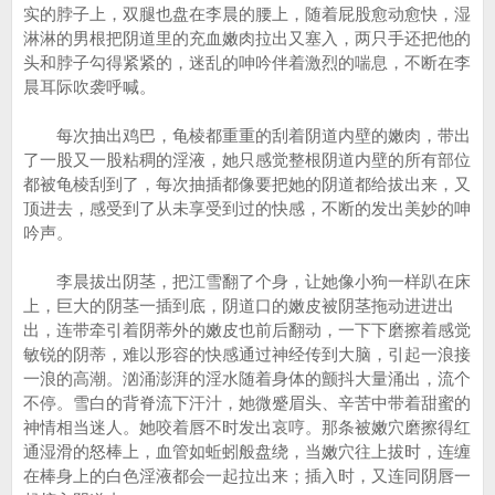
实的脖子上，双腿也盘在李晨的腰上，随着屁股愈动愈快，湿
淋淋的男根把阴道里的充血嫩肉拉出又塞入，两只手还把他的
头和脖子勾得紧紧的，迷乱的呻吟伴着激烈的喘息，不断在李
晨耳际吹袭呼喊。
每次抽出鸡巴，龟棱都重重的刮着阴道内壁的嫩肉，带出
了一股又一股粘稠的淫液，她只感觉整根阴道内壁的所有部位
都被龟棱刮到了，每次抽插都像要把她的阴道都给拔出来，又
顶进去，感受到了从未享受到过的快感，不断的发出美妙的呻
吟声。
李晨拔出阴茎，把江雪翻了个身，让她像小狗一样趴在床
上，巨大的阴茎一插到底，阴道口的嫩皮被阴茎拖动进进出
出，连带牵引着阴蒂外的嫩皮也前后翻动，一下下磨擦着感觉
敏锐的阴蒂，难以形容的快感通过神经传到大脑，引起一浪接
一浪的高潮。汹涌澎湃的淫水随着身体的颤抖大量涌出，流个
不停。雪白的背脊流下汗汁，她微蹙眉头、辛苦中带着甜蜜的
神情相当迷人。她咬着唇不时发出哀哼。那条被嫩穴磨擦得红
通湿滑的怒棒上，血管如蚯蚓般盘绕，当嫩穴往上拔时，连缠
在棒身上的白色淫液都会一起拉出来；插入时，又连同阴唇一