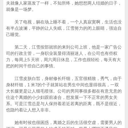
夫就像人家蒸发了一样，不知所终，她想想两人结婚的日子，
就像是一场梦。
关了电视，躺在场上睡不着，一个人真寂寞啊，生活也没
有半点波澜，平静的让人失眠，江雪努力的闭上眼睛，强迫自
己睡觉。
第二天，江雪按部就班的来到公司上班，他是一家广告公
司的行政主管，一身职业装显得清丽迷人，在公司也有些权
力，每周上5 天班，周六周日休息，工作也很轻松，每天有大
把的时间干些自己的事情。
江雪皮肤白皙，身材修长纤细，五官很精致，秀气，由于
身材纤细，1 米7的个子就算站在男生中间也显得很高，一双
大长腿更是让人细毛喷张。公司的男同事很多都在有意无意的
往这个离婚的小少妇跟前凑合，想发展一下不正常的男女关
系。可是江雪总是与人保持着若近若离的距离，既不是很近，
也隐约着让人想入非非。
她有时候也很困惑，离婚之后的生活很空虚，需要男人的