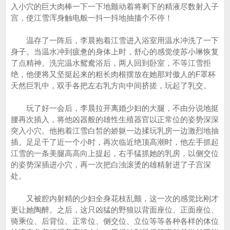
入小穴的巨大肉棒一下一下地颤动着将剩下的精液尽数射入子
宫，使江雪浑身触电般一抖一抖地抽搐个不停！
温存了一阵后，李晨抱着江雪进入浴室用温水冲洗了一下
身子。当温水冲到疲惫的身体上时，舒心的感觉使苏小琳恢复
了点精神。洗完温水鸳鸯浴后，两人回到卧室，不等江雪拒
绝，他便将又坚挺起来的粗长肉根摆放在她那对傲人的F罩杯
天然巨乳中，双手各把左右乳方向中间挤搓，玩起了乳交。
玩了好一会后，李晨拉开离婚少妇的大腿，不由分说地挺
腰再次插入，将他凶器般的雄性生殖器官以正常位的姿势深深
突入小穴。他抱着江雪白皙的娇躯一边揉玩乳房一边激烈地抽
插。足足干了近一个小时，再次临近绝顶高潮时，他左手抓起
江雪的一条美腿高高向上提起，右手猛抓她的乳房，以侧交位
的姿势深插进小穴，再一次把白浊滚烫的雄精射进了子宫深
处。
又被腔内射精的少妇全身花枝乱颤，这一次的感觉比刚才
更让她陶醉。之后，这只凶猛的野狼以背面座位、正面座位、
骑乘位、后背位、正常位、侧交位、立位等等各种各样的体位