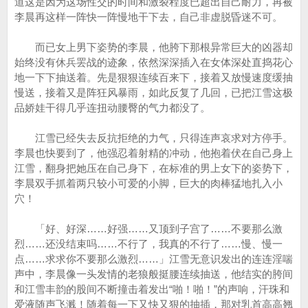
道这是因为这场性交的时间和激裂程度已超出自己耐力，再被
李晨再这样一阵快一阵慢地干下去，自己非虚脱昏迷不可。
而已女上男下姿势的李晨，他胯下那根异常巨大的凶器却
始终没有休兵罢战的迹象，依然深深插入在女体深处直捣花心
地一下下抽送着。先是狠狠连续百来下，接着又放慢速度缓抽
慢送，接着又是阵狂风暴雨，如此反复了几回，已把江雪这极
品娇娃干得几乎连扭动腰臀的气力都没了。
江雪已经失去反抗拒绝的力气，只得连声哀求对方停手。
李晨也快要到了，他强忍着射精的冲动，他抱着伏在自己身上
江雪，翻身把她压在自己身下，在标准的男上女下的姿势下，
李晨双手抓着两只较小可爱的小脚，巨大的肉棒猛地扎入小
穴！
「好、好深……好强……又顶到子宫了……不要那么激
烈……还没结束吗……不行了，我真的不行了……慢、慢一
点……求求你不要那么激烈……」江雪无意识发出的连连淫喘
声中，李晨像一头发情的老狼般挺腰连续抽送，他结实的胯间
和江雪丰韵的股间不断撞击着发出“啪！啪！”的声响，汗珠和
爱液随声飞溅！随着每一下又快又狠的抽插，那对乳首高高翘