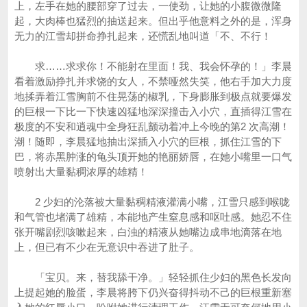
上，左手在她的腰部穿了过去，一使劲，让她的小腹微微隆
起，大肉棒也猛烈的抽送起来。但出乎他意料之外的是，浑身
无力的江雪却拼命挣扎起来，还慌乱地叫道「不、不行！
求……求求你！不能射在里面！我、我会怀孕的！」李晨
看着激励挣扎并求饶的女人，不禁哑然失笑，他右手加大力度
地揉弄着江雪胸前不住晃荡的椒乳，下身膨胀到极点就要爆发
的巨根一下比一下快速凶猛地深深撞击入小穴，直插得江雪在
极度的不安和逍魂中全身狂乱颤动着冲上今晚的第2 次高潮！
潮！随即，李晨猛地抽出深插入小穴的巨根，抓住江雪的下
巴，将赤黑肿涨的龟头顶开她的艳丽娇唇，在她小嘴里一口气
喷射出大量黏稠浓厚的雄精！
2 少妇的沦落被大量黏稠精液灌满小嘴，江雪只感到喉咙
和气管也堵满了雄精，本能地产生窒息感和呕吐感。她忍不住
张开嘴剧烈咳嗽起来，白浊的精液从她嘴边成串地滴落在地
上，但已有不少在无意识中吞进了肚子。
「宝贝。来，替我舔干净。」轻轻抓住少妇的黑色长发向
上提起她的脸蛋，李晨将胯下仍兴奋得抖动不己的巨根重新塞