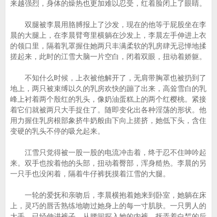
来越强烈，身体的燥热也更加难以忍受，红着脸闭上了眼睛。
双腿被李晨用胳膊报上了沙发，现在的他等于屁股坐在李
晨的大腿上，在李晨臂弯里横躺在沙发上，李晨左手伸进上衣
的领口里，隔着乳罩握住她两只丰满柔软的乳房肆无忌惮地揉
搓起来，此时的江雪大脑一片空白，闭着双眼，扭动着娇躯。
不知什么时候，上衣被他解开了，无肩带胸罩也被扔到了
地上，两只被束缚以久的乳房欢快的蹦了出来，高耸雪白的乳
峰上衬着两个殷红的乳头，像奶油蛋糕上的两个红樱桃。紧接
着它们就被两只大手捉住了。随即变化出各种淫荡的形状。他
用力握住乳房根部象挤牛奶般由下向上搓挤，她低下头，含住
变硬的乳头不停的吸允起来。
江雪只觉得被一股一股的电流冲击着，终于忍不住呻吟起
来。双手也按着他的头部，扭动着臀部，浑身糙热。李晨的另
一只手也没闲着，隔着牛仔裤抚摸着江雪的大腿。
一轮的爱抚和亲吻后，李晨横抱着她来到卧室，她躺在床
上，灵巧的唇舌熟练地吻过她身上的每一寸肌肤。一只男人的
大手，已经伸进裤子，从腰间探入她的内裤，抚弄着白皙的后