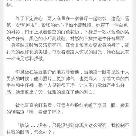
待。
终于下定决心，两人商量在一家餐厅一起吃饭，这是江雪
第一次“见网友”，紧张的她心里如小鹿乱撞。她穿了一件白色
的衬衫，扣子上系着镂空的白色花边，下身是一款水蓝色的紧
身牛仔裤，黑色的小巧高跟鞋。衬衫的下摆抽进牛仔裤里面，
一身着装既时尚又清新亮丽。江雪非常喜欢穿紧身的裤子，能
衬托的她修长的美腿，每次看着路人惊叹的目光，她心里总有
一种满足感和骄傲。
李晨坐在靠近窗户的地方等着他，当她第一眼看见这个大
男孩的时候，他比照片上更加帅气，也更高大，穿着简单的白
半袖和牛仔裤，整个人显得很干净，让人不自觉就产生出好
感，她走道桌子旁，优雅的坐在了他的对面。
被他直直的盯着看，江雪有些脸红的瞪了李晨一眼，娇羞
的轻喝道「嗨，看傻了吗？」
「咳咳……没有，只是没想到你现实这么漂亮，我控制不
住我的眼睛，怎么办？」