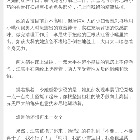
入她的红唇小口，吩咐她进行清理工作。江雪无可奈何地用小
巧的香舌打扫起巨根的龟头部分，把上面残留的精液舔掉。
她的舌技目前并不高明，但清纯可人的少妇含羞忍辱地用
小嘴伺候男人时流露出的哀羞神情，实在充满背德的快感韵
味。做完清理工作后，李晨终于把他的巨根从江雪小嘴里抽
出。如获大释的她疲惫不堪地卧倒在地毯上，大口大口喘息着
全身无力。
两人躺在床上温纯，一双大手在娇小挺拔的乳房上不停游
弋，江雪手在阴经上抚摸着，两人享受着性爱后的温纯和欢
愉。
摸着摸着，令她感带惊恐的是，她忽然发现李晨阴经竟然
一点一点向上坚挺了起来，像根坚挺粗壮的战矛般向上高挺，
赤黑巨大的龟头也意犹未尽地颤动着。
难道他还想再来一次？
果然，江雪被抱了起来，她慌乱的挣扎到「不要……不要
再干了，我不行了！」「呵呵，我的小雪宝贝，我会很温柔