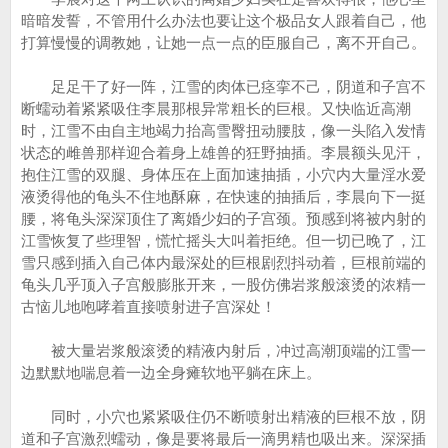
暗暗发誓，不管用什么办法也要让这个极品女人跟着自己，他
打算慢慢的调教她，让她一点一点的臣服自己，离不开自己。
足足干了好一阵，江雪的肉体已痉挛不己，阴道和子宫不
断蠕动着紧紧吸住李晨那根异常粗长的巨根。又快临近高潮
时，江雪不由自主地竭力抬高雪臀扭动腰肢，像一头陷入发情
状态的雌兽那样迎合着身上雄兽的狂野抽插。李晨额头见汗，
抱住江雪的双腿、身体压在上面加速抽插，小穴内大量淫水爱
液烫得他的龟头不住地酥麻，在快速的抽插后，李晨向下一挺
腰，将龟头深深顶住了离婚少妇的子宫颈。预感到将被内射的
江雪恢复了些理智，慌忙摇头大叫着拒绝。但一切已晚了，江
雪只感到插入自己体内最深处的巨根剧烈抖动着，巨根前端的
龟头几乎顶入子宫般膨胀开来，一股仿佛岩浆般滚烫的浓精一
古恼儿地咆哮着直接喷射进子宫深处！
被大量岩浆般滚烫的精液内射后，冲过高潮顶端的江雪一
边默默地喘息着一边全身瘫软地平躺在床上。
同时，小穴也紧紧吸住仍不断喷射出精液的巨根不放，阴
道和子宫激烈蠕动，像是要将最后一滴男精也吸出来。深深插