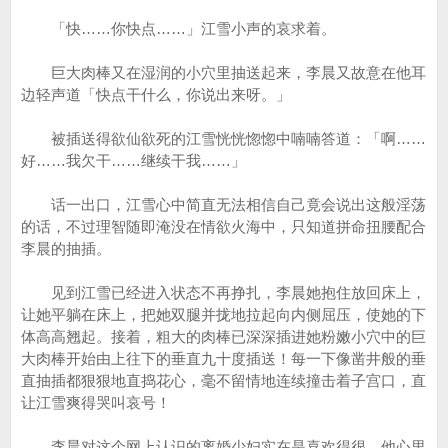
「快……你快点……」江雪小声的哀求着。
巨大肉棒又在湿润的小穴里抽送起来，李晨又故意在他耳
边轻声道「快点干什么，你说出来呀。」
被插送得欲仙欲死的江雪恍恍惚惚中喃喃答道：「啊……
好……我欠干……继续干我……」
话一出口，江雪心中简直无法相信自己竟会说出这般淫荡
的话，不过理智随即淹没在情欲火海中，只知道拼命扭腰配合
李晨的抽插。
见到江雪已经进入状态不再挣扎，李晨她抱住放回床上，
让她平躺在床上，把她双腿并拢地拉起向内侧屈压，使她的下
体高高翘起。接着，粗大的肉棒已深深插进她粉嫩小穴中的巨
大肉棒开始由上往下的垂直九十度插送！每一下像凿井般的垂
直抽插都狠狠地直捣花心，毫不留情地连续撞击着子宫口，直
让江雪爽得哭叫哀号！
李晨对这个网上认识的离婚少妇实在是喜欢得很，他心里