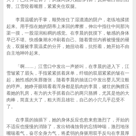
臀。江雪咬着嘴唇，紧紧夹住双腿。
李晨温暖的手掌，顺势按住了湿漉漉的阴户，老练地揉搓
起来。用手指在她的阴蒂上来回的摩擦，伸出中指往中间那沟
渠一摸，一股湿润粘稠的感觉。在李晨的抚摸下，敏感的身体
早已不堪。快感像潮水冲刷着自己。随着蕾丝内裤被慢慢的褪
去，双腿被李晨温柔的分开，她扭动着，抗拒着，她开始不由
自主地呻吟起来。
「啊……」江雪口中发出一声娇叫，在李晨的进入下，江
雪皱紧了眉头，手指紧紧抓着床单，纤细的双眉紧紧的皱在一
起，她性感的朱唇微张，随着李晨的抽送口中发出婴儿哭泣般
的哼声。她睁开眼睛看着浑身都是肌肉的李晨，健壮的胸膛压
着她的乳房，有力的大手抓着自己的两只胳膊，尤其是他的大
肉棒，简直太大了，粗大而且雄壮，自己的小穴几乎忍受不
了。
在李晨的抽插下，她的身体反应也愈来愈激烈了，开始的
不适应也慢慢的消除了，发出销魂蚀骨的忘情呻喘，激烈地张
嘴喘着气，奋尽全身力气，将柔弱的身驱用双手反勾在李晨厚