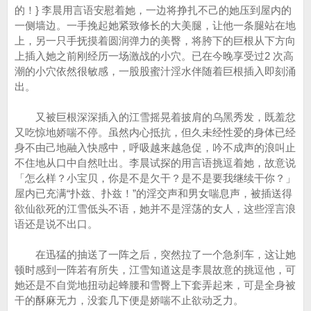
的！} 李晨用言语安慰着她，一边将挣扎不己的她压到屋内的
一侧墙边。一手挽起她紧致修长的大美腿，让他一条腿站在地
上，另一只手抚摸着圆润弹力的美臀，将胯下的巨根从下方向
上插入她之前刚经历一场激战的小穴。已在今晚享受过2 次高
潮的小穴依然很敏感，一股股蜜汁淫水伴随着巨根插入即刻涌
出。
又被巨根深深插入的江雪摇晃着披肩的乌黑秀发，既羞忿
又吃惊地娇喘不停。虽然内心抵抗，但久未经性爱的身体已经
身不由己地融入快感中，呼吸越来越急促，吟不成声的浪叫止
不住地从口中自然吐出。李晨试探的用言语挑逗着她，故意说
「怎么样？小宝贝，你是不是欠干？是不是要我继续干你？」
屋内已充满“扑兹、扑兹！”的淫交声和男女喘息声，被插送得
欲仙欲死的江雪低头不语，她并不是淫荡的女人，这些淫言浪
语还是说不出口。
在迅猛的抽送了一阵之后，突然拉了一个急刹车，这让她
顿时感到一阵若有所失，江雪知道这是李晨故意的挑逗他，可
她还是不自觉地扭动起蜂腰和雪臀上下套弄起来，可是全身被
干的酥麻无力，没套几下便是娇喘不止欲动乏力。