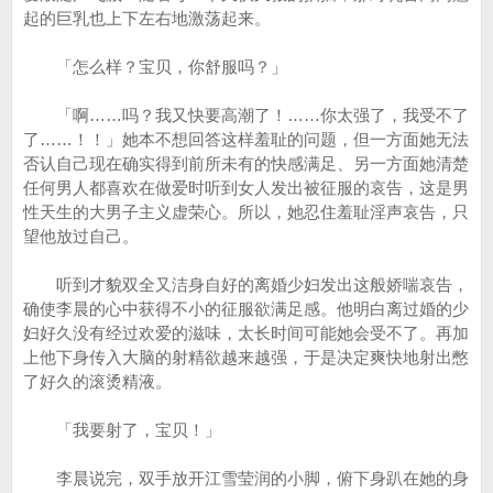
起的巨乳也上下左右地激荡起来。
「怎么样？宝贝，你舒服吗？」
「啊……吗？我又快要高潮了！……你太强了，我受不了
了……！！」她本不想回答这样羞耻的问题，但一方面她无法
否认自己现在确实得到前所未有的快感满足、另一方面她清楚
任何男人都喜欢在做爱时听到女人发出被征服的哀告，这是男
性天生的大男子主义虚荣心。所以，她忍住羞耻淫声哀告，只
望他放过自己。
听到才貌双全又洁身自好的离婚少妇发出这般娇喘哀告，
确使李晨的心中获得不小的征服欲满足感。他明白离过婚的少
妇好久没有经过欢爱的滋味，太长时间可能她会受不了。再加
上他下身传入大脑的射精欲越来越强，于是决定爽快地射出憋
了好久的滚烫精液。
「我要射了，宝贝！」
李晨说完，双手放开江雪莹润的小脚，俯下身趴在她的身