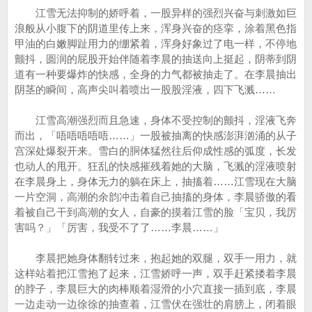
江雪无法抑制的娇呼着，一股异样的强烈兴奋与刺激如巨
浪般从小腹下的阴道里传上来，浑身兴奋的痉挛，涂着黑色指
甲油的白嫩脚趾用力的绷紧着，浑身好象过了电一样，不停地
颤抖，圆润的屁股开始伴随着李晨的抽送向上挺起，阴蒂到阴
道有一种要爆炸的快感，全身的力气都被抽走了。在李晨抽出
阴茎的瞬间，高声尖叫着喷出一股股淫液，四下飞溅……
江雪高潮强烈而且急速，身体不受控制的颤抖，淫液飞奔
而出，「唔唔唔唔唔……」一股被抽离的快感澎湃汹涌的从子
宫深处爆裂开来。雪白的胴体猛然往后仰成性感的弧度，长发
也动人的甩开。狂乱的快感摧残着她的大脑，飞溅的淫液喷射
在李晨身上，身体无力的躺在床上，抽搐着……江雪现在大脑
一片空洞，高潮的余韵冲击着自己抽搐的身体，李晨骄傲的看
着被自己干到高潮的女人，自豪的摸着江雪的脸「宝贝，我厉
害吗？」「厉害，我受不了了……李晨……」
李晨把她身体翻转过来，抱起她的双腿，双手一用力，就
这样站着把江雪抱了起来，江雪娇呼一声，双手赶紧搂着李晨
的脖子，李晨巨大的肉棒顺着湿滑的小穴直接一插到底，李晨
一边走动一边徐徐的抽查着，江雪伏在强壮的肩膀上，闭着眼