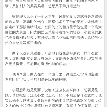
滋润，可是公司里的人她成天的面对，世界上哪哟不透风的
墙，又怕别人的风言风语，想想又不禁打退堂鼓。
微信聊天认识了一个大学生，风趣的聊天方式总是逗得她
哈哈大笑，离婚时的伤心，愤怒也多亏了他的安慰，让她更快
的走出了那段幽暗时光。空间的上的相片显示他也是一个高大
健壮的大男生，阳光的面庞总是带着坏坏的笑容，小麦色的肤
色更显得刚毅英俊，有时候江雪也花痴似的想着他，离婚的少
妇心里总是寂寞空虚的。
两个人没有见过面，可是他们就像是好朋友一样什么都
聊，虚拟的朋友更是没有顾忌，该说的不该说的要比现实的朋
友更放得开，不必担心道德伦理的顾忌。
他叫李晨，两人在同一个城市里，微信里江雪叫他宝弟，
李晨叫他宝贝，当然都是开玩笑的称呼。
李晨想和她见见面，说聊了这么长的时间了，想要见见
她，请他吃饭，江雪心里七上八下的，不知道是什么意思，说
实话她不反感李晨，健康爽朗的的李晨也是她喜欢的类型，蛋
女人的矜持和细心谨慎让她捉摸不定，有些担心还有些小期