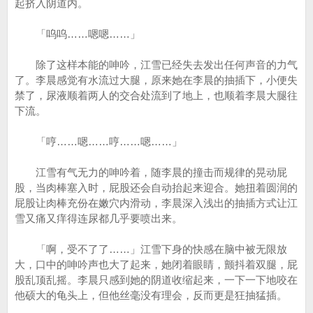
起挤入阴道内。
「呜呜……嗯嗯……」
除了这样本能的呻吟，江雪已经失去发出任何声音的力气
了。李晨感觉有水流过大腿，原来她在李晨的抽插下，小便失
禁了，尿液顺着两人的交合处流到了地上，也顺着李晨大腿往
下流。
「哼……嗯……哼……嗯……」
江雪有气无力的呻吟着，随李晨的撞击而规律的晃动屁
股，当肉棒塞入时，屁股还会自动抬起来迎合。她扭着圆润的
屁股让肉棒充份在嫩穴内滑动，李晨深入浅出的抽插方式让江
雪又痛又痒得连尿都几乎要喷出来。
「啊，受不了了……」江雪下身的快感在脑中被无限放
大，口中的呻吟声也大了起来，她闭着眼睛，颤抖着双腿，屁
股乱顶乱摇。李晨只感到她的阴道收缩起来，一下一下地咬在
他硕大的龟头上，但他丝毫没有理会，反而更是狂抽猛插。