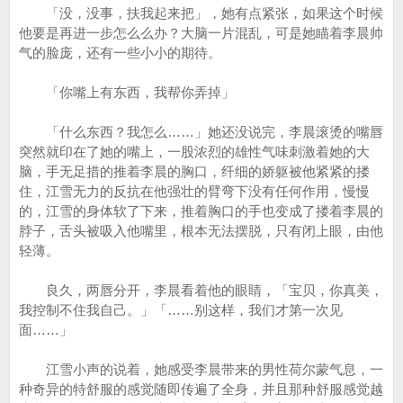
「没，没事，扶我起来把」，她有点紧张，如果这个时候
他要是再进一步怎么么办？大脑一片混乱，可是她瞄着李晨帅
气的脸庞，还有一些小小的期待。
「你嘴上有东西，我帮你弄掉」
「什么东西？我怎么……」她还没说完，李晨滚烫的嘴唇
突然就印在了她的嘴上，一股浓烈的雄性气味刺激着她的大
脑，手无足措的推着李晨的胸口，纤细的娇躯被他紧紧的搂
住，江雪无力的反抗在他强壮的臂弯下没有任何作用，慢慢
的，江雪的身体软了下来，推着胸口的手也变成了搂着李晨的
脖子，舌头被吸入他嘴里，根本无法摆脱，只有闭上眼，由他
轻薄。
良久，两唇分开，李晨看着他的眼睛，「宝贝，你真美，
我控制不住我自己。」「……别这样，我们才第一次见
面……」
江雪小声的说着，她感受李晨带来的男性荷尔蒙气息，一
种奇异的特舒服的感觉随即传遍了全身，并且那种舒服感觉越