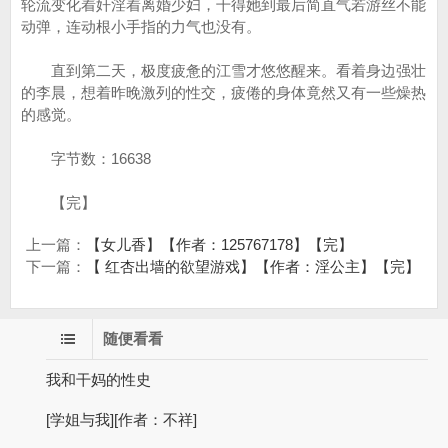
轮流变化着奸淫着离婚少妇，干得她到最后简直气若游丝不能
动弹，连动根小手指的力气也没有。
直到第二天，极度疲惫的江雪才悠悠醒来。看着身边强壮
的李晨，想着昨晚激列的性交，疲倦的身体竟然又有一些燥热
的感觉。
字节数：16638
【完】
上一篇：
【女儿香】【作者：125767178】【完】
下一篇：
【 红杏出墙的欲望游戏】【作者：淫公主】【完】
随便看看
我和干妈的性史
[学姐与我][作者：不祥]