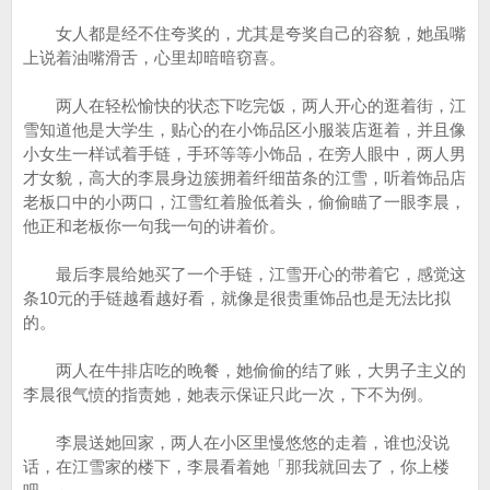
女人都是经不住夸奖的，尤其是夸奖自己的容貌，她虽嘴
上说着油嘴滑舌，心里却暗暗窃喜。
两人在轻松愉快的状态下吃完饭，两人开心的逛着街，江
雪知道他是大学生，贴心的在小饰品区小服装店逛着，并且像
小女生一样试着手链，手环等等小饰品，在旁人眼中，两人男
才女貌，高大的李晨身边簇拥着纤细苗条的江雪，听着饰品店
老板口中的小两口，江雪红着脸低着头，偷偷瞄了一眼李晨，
他正和老板你一句我一句的讲着价。
最后李晨给她买了一个手链，江雪开心的带着它，感觉这
条10元的手链越看越好看，就像是很贵重饰品也是无法比拟
的。
两人在牛排店吃的晚餐，她偷偷的结了账，大男子主义的
李晨很气愤的指责她，她表示保证只此一次，下不为例。
李晨送她回家，两人在小区里慢悠悠的走着，谁也没说
话，在江雪家的楼下，李晨看着她「那我就回去了，你上楼