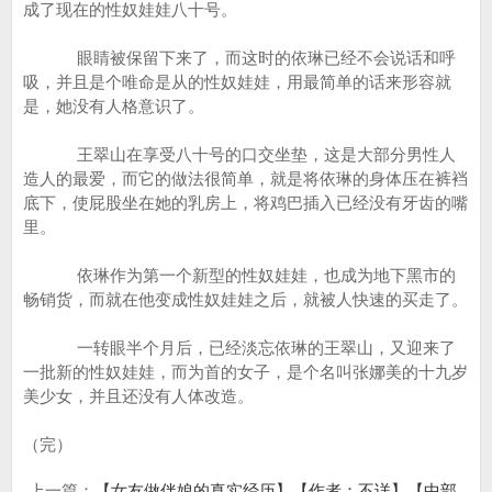
成了现在的性奴娃娃八十号。
眼睛被保留下来了，而这时的依琳已经不会说话和呼
吸，并且是个唯命是从的性奴娃娃，用最简单的话来形容就
是，她没有人格意识了。
王翠山在享受八十号的口交坐垫，这是大部分男性人
造人的最爱，而它的做法很简单，就是将依琳的身体压在裤裆
底下，使屁股坐在她的乳房上，将鸡巴插入已经没有牙齿的嘴
里。
依琳作为第一个新型的性奴娃娃，也成为地下黑市的
畅销货，而就在他变成性奴娃娃之后，就被人快速的买走了。
一转眼半个月后，已经淡忘依琳的王翠山，又迎来了
一批新的性奴娃娃，而为首的女子，是个名叫张娜美的十九岁
美少女，并且还没有人体改造。
（完）
上一篇：
【女友做伴娘的真实经历】【作者：不详】【中部