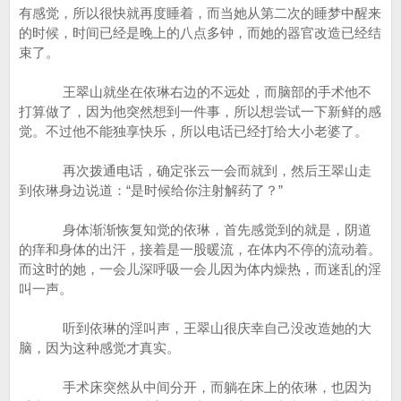
有感觉，所以很快就再度睡着，而当她从第二次的睡梦中醒来
的时候，时间已经是晚上的八点多钟，而她的器官改造已经结
束了。
王翠山就坐在依琳右边的不远处，而脑部的手术他不
打算做了，因为他突然想到一件事，所以想尝试一下新鲜的感
觉。不过他不能独享快乐，所以电话已经打给大小老婆了。
再次拨通电话，确定张云一会而就到，然后王翠山走
到依琳身边说道：“是时候给你注射解药了？”
身体渐渐恢复知觉的依琳，首先感觉到的就是，阴道
的痒和身体的出汗，接着是一股暖流，在体内不停的流动着。
而这时的她，一会儿深呼吸一会儿因为体内燥热，而迷乱的淫
叫一声。
听到依琳的淫叫声，王翠山很庆幸自己没改造她的大
脑，因为这种感觉才真实。
手术床突然从中间分开，而躺在床上的依琳，也因为