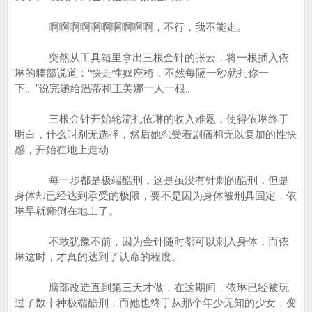
啊啊啊啊啊啊啊啊啊啊，不行，我不能走。
突然从工具箱里拿出三根金针的张云，将一根插入依
琳的腰部说道：“快走性奴座椅，不然每隔一秒就扎你一
下。”说完递给温蒂和王美娜一人一根。
三根金针开始轮流扎依琳的收入难题，使得依琳终于
明白，什么叫别无选择，然后她忍受着剧痛和无以复加的性快
感，开始在地上走动
每一步都是极端酷刑，这是虽没有针刺的酷刑，但是
身体却已经达到承受的极限，要不是因为身体被刑具固定，依
琳早就瘫倒在地上了。
不敢犹豫不前，因为金针随时都可以刺入身体，而依
琳这时，才真的达到了认命的程度。
脑部改造直到第三天才做，在这期间，依琳已经被玩
过了数十种极端酷刑，而她也终于从那个年少无知的少女，变