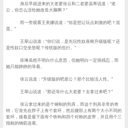
身后早就进来的大老婆张云和二老婆温蒂说道：“老
公，你怎么没给她改造大脑啊？”
而一旁观看王美娜说道：“你是想让玩点刺激的吧？混
蛋。”
王翠山说道：“你们说，是先玩性奴座椅升级版呢？还
是性奴口交坐垫呢？传统版的也行。”
依琳虽然不明白什么意思，但她明白一定很残忍，而
她只能静静的等着。
张云说道：“升级版的吧老公？那个比较没人性。”
王翠山说道：“那还等什么大老婆？去拿过来吧？”
张云拿过来的是个钢制的刑具，而这个刑具非常的奇
特，它首先在脖子上有个套环，然后腰部上有两个大小不同的
套环，接着是最下面有个铁钩和四个对称的皮带，并且用个三
指粗的钢筋连着。