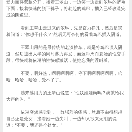
受力而将双腿分开，接着王翠山，一边笑一边走到依琳的裤裆
下面，接着快速的脱下裤子，将勃起的鸡巴，插入已经改造完
成的阴道里。
看到王翠山走过来的依琳，先是奋力挣扎，然后是哭
着问道：“你想干什么？”然后无可奈何的看着鸡巴插入阴道。
王翠山用的是最传统的老汉推车，就是将鸡巴顶入阴
道，然后退出大半的同时蓄力再发，而这种周而复始的性交手
段，很快就将依琳的性快感激活，使她忘我的淫叫着。
不要，啊好热，啊啊啊啊啊，停下啊啊啊啊啊啊，哈
哈，哈哈，哈哈，受不了了。
越来越用力的王翠山说道：“性奴娃娃爽吗？爽就给我
大声的叫。”
依琳突然感觉到，一阵强烈的痛感，然后不由得想起
自己还是处女，接着她一边尖叫，一边却又欲哭无泪的说
道：“不要，我还是个处女。”