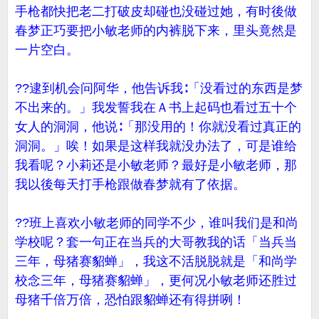
手枪都快把老二打破皮却碰也没碰过她，有时後做
春梦正巧要把小敏老师的内裤脱下来，里头竟然是
一片空白。
??逮到机会问阿华，他告诉我∶「没看过的东西是梦
不出来的。」我发誓我在Ａ书上起码也看过五十个
女人的洞洞，他说∶「那没用的！你就没看过真正的
洞洞。」唉！如果是这样我就没办法了，可是谁给
我看呢？小莉还是小敏老师？最好是小敏老师，那
我以後每天打手枪跟做春梦就有了依据。
??班上喜欢小敏老师的同学不少，谁叫我们是和尚
学校呢？套一句正在当兵的大哥教我的话「当兵当
三年，母猪赛貂蝉」，我这不活脱脱就是「和尚学
校念三年，母猪赛貂蝉」，更何况小敏老师还胜过
母猪千倍万倍，恐怕跟貂蝉还有得拼咧！