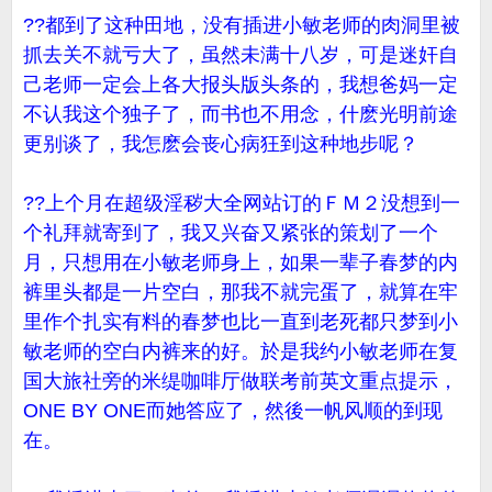
??都到了这种田地，没有插进小敏老师的肉洞里被
抓去关不就亏大了，虽然未满十八岁，可是迷奸自
己老师一定会上各大报头版头条的，我想爸妈一定
不认我这个独子了，而书也不用念，什麽光明前途
更别谈了，我怎麽会丧心病狂到这种地步呢？
??上个月在超级淫秽大全网站订的ＦＭ２没想到一
个礼拜就寄到了，我又兴奋又紧张的策划了一个
月，只想用在小敏老师身上，如果一辈子春梦的内
裤里头都是一片空白，那我不就完蛋了，就算在牢
里作个扎实有料的春梦也比一直到老死都只梦到小
敏老师的空白内裤来的好。於是我约小敏老师在复
国大旅社旁的米缇咖啡厅做联考前英文重点提示，
ONE BY ONE而她答应了，然後一帆风顺的到现
在。