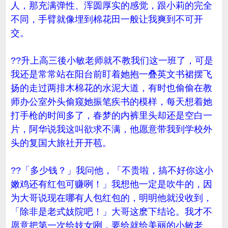
人，那充满弹性、浑圆厚实的感觉，跟小莉的完全
不同，手臂就像埋到棉花田一般让我爽到不可开
交。
??升上高三後小敏老师就不教我们这一班了，可是
我还是常常站在阳台前盯着她抱一叠英文书裙摆飞
扬的走过两排木棉花的水泥大道，有时也偷偷在教
师办公室外头偷窥她振笔疾书的模样，每天想着她
打手枪的时间多了，春梦的内裤里头却还是空白一
片，阿华说我这叫欲求不满，他愿意带我到学校外
头的复国大旅社开开苞。
??「多少钱？」我问他，「不贵啦，搞不好你这小
嫩鸡还有红包可赚咧！」我想他一定是吹牛的，因
为大哥说现在哪有人包红包的，明明他就没收到，
「除非是老式妓院吧！」大哥这麽下结论。我才不
愿意把第一次给妓女咧，要给就给美丽的小敏老