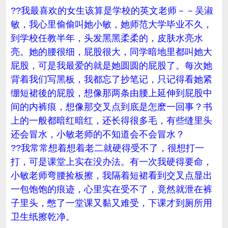
??我最喜欢的女生该算是学校的英文老师－－吴淑
敏，我心里偷偷叫她小敏，她师范大学毕业不久，
到学校任教半年，头发黑黑柔柔的，皮肤水亮水
亮。她的腰很细，屁股很大，同学暗地里都叫她大
屁股，可是我最爱的就是她圆圆的屁股了。每次她
背着我们写黑板，我都忘了抄笔记，只记得看她紧
绷短裙後的屁股，想像那两条由腰上延伸到屁股中
间的内裤痕，想像那交叉点到底是怎麽一回事？书
上的一般都暗红暗红，还长得很多毛，有些缝里头
还会冒水，小敏老师的不知道会不会冒水？
??我常常想着想着老二就硬得受不了，很想打一
打，可是课堂上实在没办法。有一次我硬得要命，
小敏老师弯腰捡板擦，我隔着短裙看到交叉点显出
一包饱饱的痕迹，心里实在受不了，竟然就泄在裤
子里头，憋了一堂课又黏又难受，下课才到厕所用
卫生纸擦乾净。