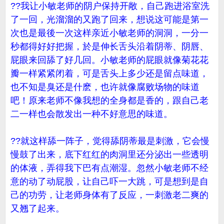
??我让小敏老师的阴户保持开敞，自己跑进浴室洗
了一回，光溜溜的又跑了回来，想说这可能是第一
次也是最後一次这样亲近小敏老师的洞洞，一分一
秒都得好好把握，於是伸长舌头沿着阴蒂、阴唇、
屁眼来回舔了好几回。小敏老师的屁眼就像菊花花
瓣一样紧紧闭着，可是舌头上多少还是留点味道，
也不知是臭还是什麽，也许就像腐败场物的味道
吧！原来老师不像我想的全身都是香的，跟自己老
二一样也会散发出一种不好意思的味道。
??就这样舔一阵子，觉得舔阴蒂最是刺激，它会慢
慢鼓了出来，底下红红的肉洞里还分泌出一些透明
的体液，弄得我下巴有点潮湿。忽然小敏老师不经
意的动了动屁股，让自己吓一大跳，可是想到是自
己的功劳，让老师身体有了反应，一刺激老二爽的
又翘了起来。