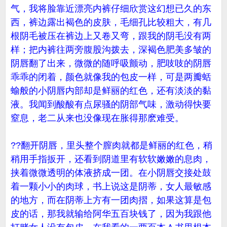
气，我将脸靠近漂亮内裤仔细欣赏这幻想已久的东
西，裤边露出褐色的皮肤，毛细孔比较粗大，有几
根阴毛被压在裤边上又卷又弯，跟我的阴毛没有两
样；把内裤往两旁腹股沟拨去，深褐色肥美多皱的
阴唇翻了出来，微微的随呼吸颤动，肥吱吱的阴唇
乖乖的闭着，颜色就像我的包皮一样，可是两瓣蛞
蝓般的小阴唇内部却是鲜丽的红色，还有淡淡的黏
液。我闻到酸酸有点尿骚的阴部气味，激动得快要
窒息，老二从来也没像现在胀得那麽难受。
??翻开阴唇，里头整个膣肉就都是鲜丽的红色，稍
稍用手指扳开，还看到阴道里有软软嫩嫩的息肉，
挟着微微透明的体液挤成一团。在小阴唇交接处鼓
着一颗小小的肉球，书上说这是阴蒂，女人最敏感
的地方，而在阴蒂上方有一团肉摺，如果这算是包
皮的话，那我就输给阿华五百块钱了，因为我跟他