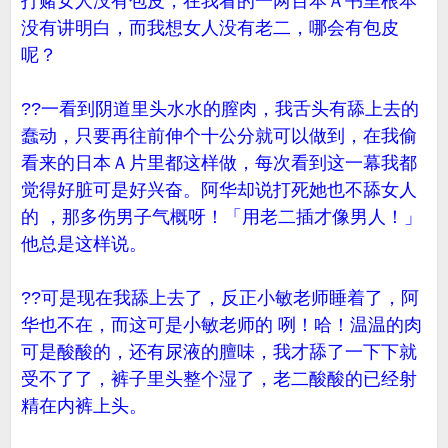
打赌女人没有包皮，在我看的一两百本Ａ书里根本
没有讲明白，而我想女人没有老二，哪会有包皮
呢？
??一看到阴道里头水水的膣肉，我舌头有舔上去的
蠢动，只要再往前伸个十公分就可以做到，在我偷
看来的日本Ａ片里都这样做，每次看到这一幕我都
觉得好脏可是好兴奋。阿华却说打死她也不舔女人
的 ，那多伤男子气概呀！「用老二插才像男人！」
他总是这样说。
??可是现在我舔上去了，反正小敏老师睡着了，阿
华也不在，而这可是小敏老师的 咧！哈！温温的肉
可是酸酸的，还有尿液的膻味，我才舔了一下下就
受不了了，裤子里头整个湿了，老二酸酸的已经射
精在内裤上头。