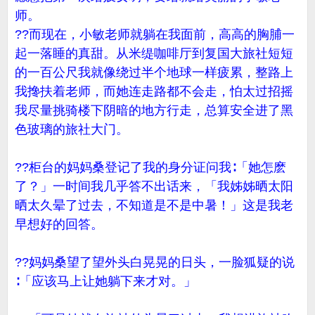
师。
??而现在，小敏老师就躺在我面前，高高的胸脯一
起一落睡的真甜。从米缇咖啡厅到复国大旅社短短
的一百公尺我就像绕过半个地球一样疲累，整路上
我搀扶着老师，而她连走路都不会走，怕太过招摇
我尽量挑骑楼下阴暗的地方行走，总算安全进了黑
色玻璃的旅社大门。
??柜台的妈妈桑登记了我的身分证问我∶「她怎麽
了？」一时间我几乎答不出话来，「我姊姊晒太阳
晒太久晕了过去，不知道是不是中暑！」这是我老
早想好的回答。
??妈妈桑望了望外头白晃晃的日头，一脸狐疑的说
∶「应该马上让她躺下来才对。」