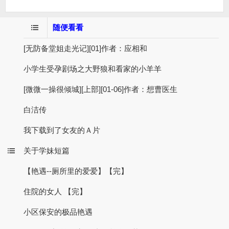
随便看看
[无防备堂姐走光记][01]作者：应相和
小学生受孕剧场之大野狼和看家的小羊羊
[微微一操很倾城][上部][01-06]作者：想曹医生
白洁传
我下载到了女友的Ａ片
关于学妹短篇
【艳遇--厕所里的爱爱】【完】
住院的女人 【完】
小区保安的极品艳遇