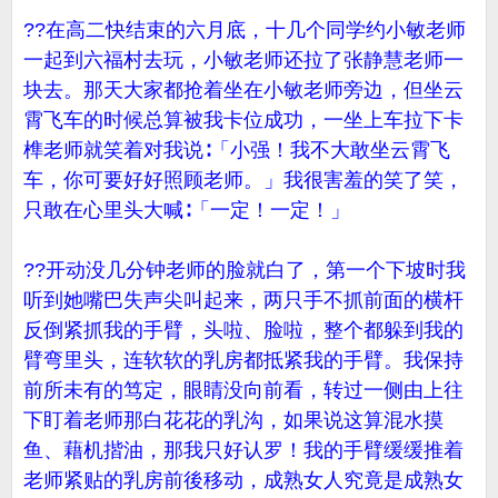
??在高二快结束的六月底，十几个同学约小敏老师
一起到六福村去玩，小敏老师还拉了张静慧老师一
块去。那天大家都抢着坐在小敏老师旁边，但坐云
霄飞车的时候总算被我卡位成功，一坐上车拉下卡
榫老师就笑着对我说∶「小强！我不大敢坐云霄飞
车，你可要好好照顾老师。」我很害羞的笑了笑，
只敢在心里头大喊∶「一定！一定！」
??开动没几分钟老师的脸就白了，第一个下坡时我
听到她嘴巴失声尖叫起来，两只手不抓前面的横杆
反倒紧抓我的手臂，头啦、脸啦，整个都躲到我的
臂弯里头，连软软的乳房都抵紧我的手臂。我保持
前所未有的笃定，眼睛没向前看，转过一侧由上往
下盯着老师那白花花的乳沟，如果说这算混水摸
鱼、藉机揩油，那我只好认罗！我的手臂缓缓推着
老师紧贴的乳房前後移动，成熟女人究竟是成熟女