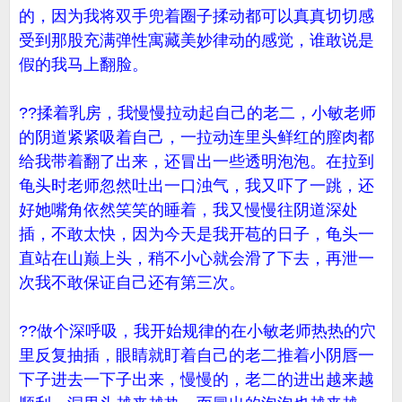
的，因为我将双手兜着圈子揉动都可以真真切切感
受到那股充满弹性寓藏美妙律动的感觉，谁敢说是
假的我马上翻脸。
??揉着乳房，我慢慢拉动起自己的老二，小敏老师
的阴道紧紧吸着自己，一拉动连里头鲜红的膣肉都
给我带着翻了出来，还冒出一些透明泡泡。在拉到
龟头时老师忽然吐出一口浊气，我又吓了一跳，还
好她嘴角依然笑笑的睡着，我又慢慢往阴道深处
插，不敢太快，因为今天是我开苞的日子，龟头一
直站在山巅上头，稍不小心就会滑了下去，再泄一
次我不敢保证自己还有第三次。
??做个深呼吸，我开始规律的在小敏老师热热的穴
里反复抽插，眼睛就盯着自己的老二推着小阴唇一
下子进去一下子出来，慢慢的，老二的进出越来越