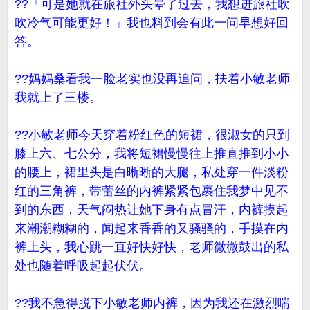
??「可是她就在旅社外头晕了过去，我想进旅社吹
吹冷气可能更好！」我也料到会有此一问早想好回
答。
??妈妈桑看我一脸老实也没再追问，扶着小敏老师
我就上了三楼。
??小敏老师今天穿着粉红色的短裙，很淑女的只到
膝上六、七公分，我将短裙慢慢往上推直推到小小
的腰上，裙里头是白晰晰的大腿，私处穿一件淡粉
红的三角裤，带蕾丝的内裤紧紧包裹住我梦中见不
到的东西，天气闷热让她下身有点冒汗，内裤摸起
来潮潮糊糊的，闻起来香香的又骚骚的，手摸在内
裤上头，我心跳一直好快好快，老师微微鼓出的私
处也随着呼吸起起伏伏。
??我不急得脱下小敏老师内裤，因为我还在激烈喘