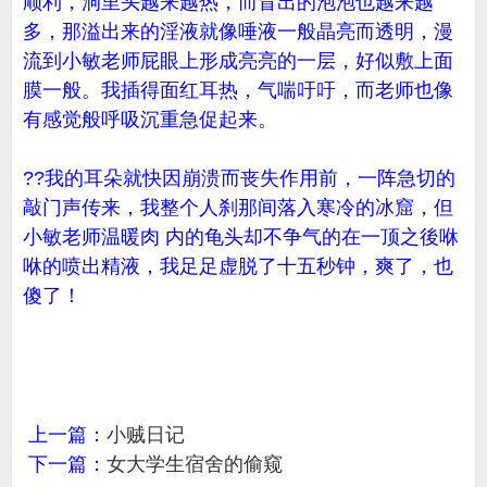
顺利，洞里头越来越热，而冒出的泡泡也越来越
多，那溢出来的淫液就像唾液一般晶亮而透明，漫
流到小敏老师屁眼上形成亮亮的一层，好似敷上面
膜一般。我插得面红耳热，气喘吁吁，而老师也像
有感觉般呼吸沉重急促起来。
??我的耳朵就快因崩溃而丧失作用前，一阵急切的
敲门声传来，我整个人刹那间落入寒冷的冰窟，但
小敏老师温暖肉 内的龟头却不争气的在一顶之後咻
咻的喷出精液，我足足虚脱了十五秒钟，爽了，也
傻了！
上一篇：
小贼日记
下一篇：
女大学生宿舍的偷窥