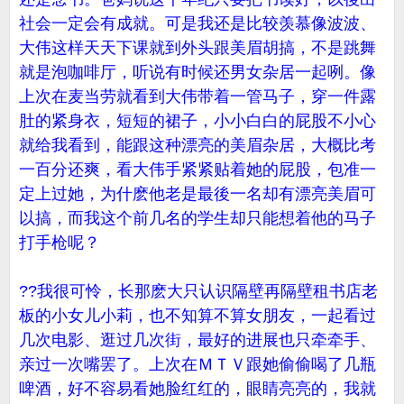
社会一定会有成就。可是我还是比较羡慕像波波、
大伟这样天天下课就到外头跟美眉胡搞，不是跳舞
就是泡咖啡厅，听说有时候还男女杂居一起咧。像
上次在麦当劳就看到大伟带着一管马子，穿一件露
肚的紧身衣，短短的裙子，小小白白的屁股不小心
就给我看到，能跟这种漂亮的美眉杂居，大概比考
一百分还爽，看大伟手紧紧贴着她的屁股，包准一
定上过她，为什麽他老是最後一名却有漂亮美眉可
以搞，而我这个前几名的学生却只能想着他的马子
打手枪呢？
??我很可怜，长那麽大只认识隔壁再隔壁租书店老
板的小女儿小莉，也不知算不算女朋友，一起看过
几次电影、逛过几次街，最好的进展也只牵牵手、
亲过一次嘴罢了。上次在ＭＴＶ跟她偷偷喝了几瓶
啤酒，好不容易看她脸红红的，眼睛亮亮的，我就