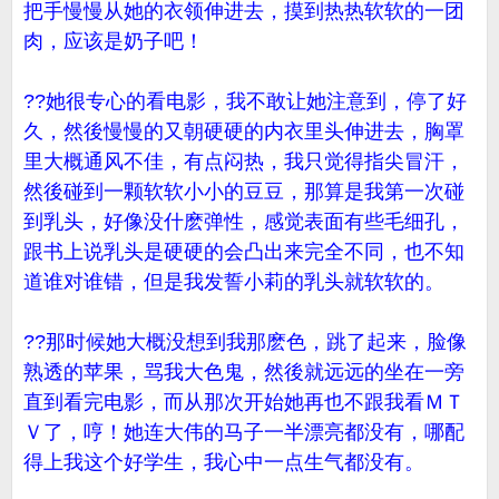
把手慢慢从她的衣领伸进去，摸到热热软软的一团
肉，应该是奶子吧！
??她很专心的看电影，我不敢让她注意到，停了好
久，然後慢慢的又朝硬硬的内衣里头伸进去，胸罩
里大概通风不佳，有点闷热，我只觉得指尖冒汗，
然後碰到一颗软软小小的豆豆，那算是我第一次碰
到乳头，好像没什麽弹性，感觉表面有些毛细孔，
跟书上说乳头是硬硬的会凸出来完全不同，也不知
道谁对谁错，但是我发誓小莉的乳头就软软的。
??那时候她大概没想到我那麽色，跳了起来，脸像
熟透的苹果，骂我大色鬼，然後就远远的坐在一旁
直到看完电影，而从那次开始她再也不跟我看ＭＴ
Ｖ了，哼！她连大伟的马子一半漂亮都没有，哪配
得上我这个好学生，我心中一点生气都没有。