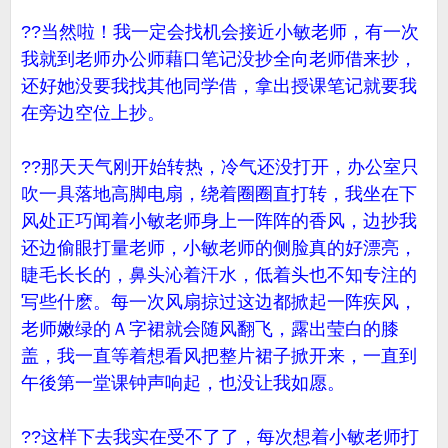
??当然啦！我一定会找机会接近小敏老师，有一次
我就到老师办公师藉口笔记没抄全向老师借来抄，
还好她没要我找其他同学借，拿出授课笔记就要我
在旁边空位上抄。
??那天天气刚开始转热，冷气还没打开，办公室只
吹一具落地高脚电扇，绕着圈圈直打转，我坐在下
风处正巧闻着小敏老师身上一阵阵的香风，边抄我
还边偷眼打量老师，小敏老师的侧脸真的好漂亮，
睫毛长长的，鼻头沁着汗水，低着头也不知专注的
写些什麽。每一次风扇掠过这边都掀起一阵疾风，
老师嫩绿的Ａ字裙就会随风翻飞，露出莹白的膝
盖，我一直等着想看风把整片裙子掀开来，一直到
午後第一堂课钟声响起，也没让我如愿。
??这样下去我实在受不了了，每次想着小敏老师打