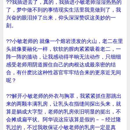
??我插进去了，真的，我插进小敏老师湿湿热热的
了，梦中做不到的事情现实生活里我竟做到了，我
兴奋的眼泪掉了出来，仰头深深赞叹这美妙的一
刻。
??小敏老师的 就像一个熔岩溃发的火山，老二在里
头就像要融化一样，软软的膣肉紧紧吸着老二，一
阵一阵的搐动，让我感动得半晌无法动作，只细细
感受老师用阴道握住自己的肉根达成最亲密的结
合，有什麽比这种性器官牢牢结合来的更亲近无间
呢？
??解开小敏老师的外衣与胸罩，我紧紧抓住那跳出
来的两颗丰满乳房，让乳头在指缝间探出头来，就
算是躺成大字型，老师的乳房依旧明显的挺出，不
会摊成扁平状。阿华说这应该算是假的－－经过隆
乳过的，不过我敢保证小敏老师的乳房一定是真