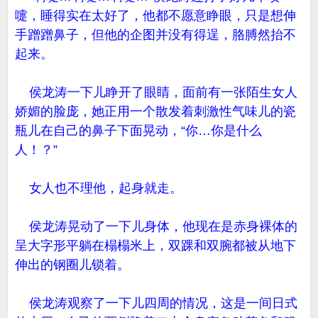
嚏，睡得实在太好了，他都不愿意睁眼，只是想伸
手蹭蹭鼻子，但他的企图并没有得逞，胳膊然抬不
起来。
侯龙涛一下儿睁开了眼睛，面前有一张陌生女人
娇媚的脸庞，她正用一个散发着刺激性气味儿的瓷
瓶儿在自己的鼻子下面晃动，“你…你是什么
人！？”
女人也不理他，起身就走。
侯龙涛晃动了一下儿身体，他现在是赤身裸体的
呈大字形平躺在榻榻米上，双踝和双腕都被从地下
伸出的钢圈儿锁着。
侯龙涛观察了一下儿四周的情况，这是一间日式