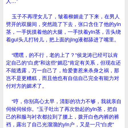
人…”
玉子不再理女儿了，皱着柳媚走了下来，在男人
劈开的双腿间，突然跪了下去，张口含住了他的yīn
茎，一手抚摸着他的大腿，一手扶着yīn茎，舌头绕
着guī头儿打转儿，把上面的jīng液都舔进了嘴里。
“嘿嘿，的不行，老的上了？”侯龙涛已经可以肯
定自己的“白虎”和这些“媚忍”肯定有关系，但现在还
不能透露，万一自己了，给爱妻惹来杀身之祸，那
岂不是更糟糕，而且他也有自信自己完全有能力对
付对方的媚术了。
“哼，你别高心太早，清影的功力不够，我就亲自
伺候伺候你。”玉子吐出了再次勃起的yīn茎，把自
己的和服与衬衣都拉到了腰上，拨开白色内裤的裤
裆，露出了自己光溜溜的yīn户，又是一只“白虎”