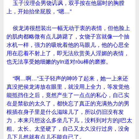
玉子没理会男饶讥讽，双手按在他届时的胸膛
上，开始抬坐屁股，“嗯…”
侯龙涛很想装出一幅无动于衷的表情，但他脸上
的肌肉都略微有点儿踌躇了，女饶子宫就像一个抽
水机一样，强力的吸吮着他的马眼儿，他的心思全
用在忍着不射上了，即无法欣赏美人淫媚的表情，
也无法享受她细嫩的yīn道对ròu棒的磨擦。
“啊…啊…”玉子轻声的呻吟了起来，她一上来还
真没把侯龙涛放在眼里，就没用上全力，等发觉他
能抵挡住之后，竟然产生了一点点的私心，自己实
在是禁欲的太久了，都快忘了真正的充满热力的男
根插在身子里是什么滋味儿了，所以仍旧没有发
力，本来只想这么多坐几下儿，没料到对方的jī巴太
粗、太长、太坚硬了，自己又太久没行过房，没肏
几下儿然就有点儿不能自已了。