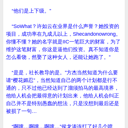
“他们是上下级。”
“SoWhat？许如云在业界是什么声誉？她投资的
项目，成功率在九成儿以上，Shecandonowrong。
你懂不懂？她的名字就是IIC一笔巨大的财富，为了
维护这笔财富，你这是逼他们投资。真不知道你是
怎么看饶，然娶了这种女人，还能让她跑了。”
“是是，社长教导的是。”方杰当然知道为什么要
请“樱花媚忍”，当然知道自己的两个计划都是行不
通的，只不过他已经达到了溜须拍马的最高境界，
他给人机会把最得意的计划出来，他给人机会纠正
自己并不是特别愚蠢的想法，只是没想到最后还是
被损了一句…
“啊嚏…啊嚏…啊嚏…”侯龙涛连打了好几个喷