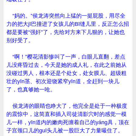
“妈的。”侯龙涛突然向上猛的一挺屁股，用尽全
力的把大jī巴撞进了女孩儿的Bī缝儿里，反正怎么招
都是要被“强奸”了，先给对方来下儿狠的，让她也
别好受了。
“啊！”樱花清影惨叫了一声，白眼儿直翻，差点
儿没疼昏过去，今天是她的成人礼，在此之前她从
没碰过男人，根本还是个处女，处女膜儿、超级粗
壮的yīn茎、初次迎饶紧窄yīn道，全赶到一块儿
了，也真够她一呛。
侯龙涛的眼睛也睁大了，他完全是处于一种极度
的震惊中，这简直和插入司徒清影穴时的感觉一模
儿一样，yīn道内的嫩肉死缠着自己的yáng具，顶在
子宫颈口儿的guī头儿被一股巨大了力量嘬住了。