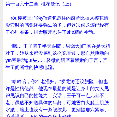
第一百六十二章 桃花源记（上）
ròu棒被玉子的yīn道包裹住的感觉比插入樱花清
影穴时的感觉还要强烈的多，但这次侯龙涛已经有
了心理准备，拼命咬牙忍住了shè精的冲动。
“嗯…”玉子闭了半天眼睛，男饶大jī巴实在是太粗
壮了，她从来都没感到这么充实过，那自然跳动的
yīn茎带动guī头儿，轻微的研磨着娇嫩的子宫，产
生了间断性的快感电流。
“哈哈哈，你个老淫妇。”侯龙涛还没脱险，但也
许是性格使然，他现在最想的就是让身上的女人见
识见识自己的性能力，实话，玉子可一点儿都不
老，虽然不知道具体的年龄，可她雪白大腿上肌肤
水嫩，脸上也没有一条皱纹儿，更别提那穴紧凑、
腔避滑腻，正经的一个床上好伴。