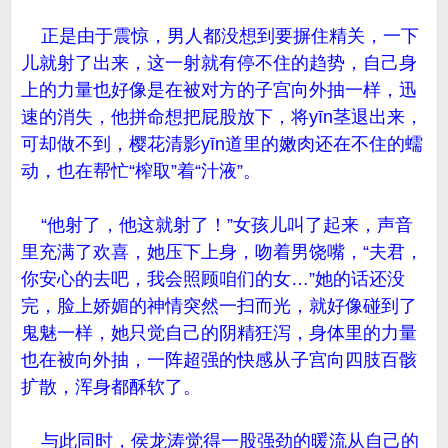
正是由于震惊，男人都没想到要摒住精关，一下
儿就射了出来，这一射就有停不住的趋势，自己身
上的力量也好像是在被对方的子宫向外抽一样，迅
速的消失，他拼命想把屁股放下，将yīn茎退出来，
可却做不到，樱花清影yīn道里的嫩肉还在不住的蠕
动，也在帮忙“榨取”着“汁液”。
“他射了，他这就射了！”女孩儿叫了起来，声音
里充满了欢喜，她压下上身，吻着男饶嘴，“夫君，
你安心的去吧，我会照顾咱们的女…”她的话还没
完，脸上娇媚的神情突然一扫而光，就好像碰到了
鬼魅一样，她只觉自己的阴精狂泻，身体里的力量
也在被向外抽，一阵超强的快感从子宫向四肢百骸
扩散，浑身都酥软了。
与此同时，侯龙涛觉得一股强劲的暖流从自己的