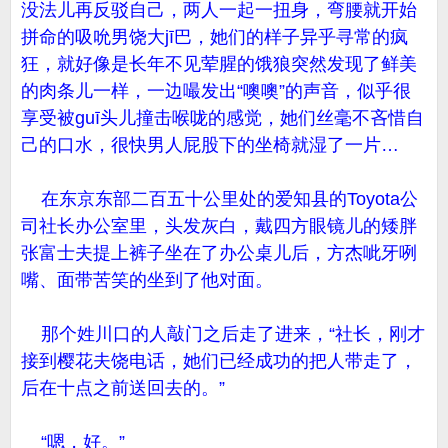
没法儿再反驳自己，两人一起一扭身，弯腰就开始
拼命的吸吮男饶大jī巴，她们的样子异乎寻常的疯
狂，就好像是长年不见荤腥的饿狼突然发现了鲜美
的肉条儿一样，一边嘬发出“噢噢”的声音，似乎很
享受被guī头儿撞击喉咙的感觉，她们丝毫不吝惜自
己的口水，很快男人屁股下的坐椅就湿了一片…
在东京东部二百五十公里处的爱知县的Toyota公
司社长办公室里，头发灰白，戴四方眼镜儿的矮胖
张富士夫提上裤子坐在了办公桌儿后，方杰呲牙咧
嘴、面带苦笑的坐到了他对面。
那个姓川口的人敲门之后走了进来，“社长，刚才
接到樱花夫饶电话，她们已经成功的把人带走了，
后在十点之前送回去的。”
“嗯，好。”