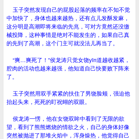
玉子突然发现自己的屁股起落的频率在不知不觉
中加快了，身体也越来越热，还有点儿发酥发麻，
这分明是高潮即将来临的先兆，可对方竟然还没缴
械投降，这种事情是绝对不能发生的，如果自己真
的先到了高潮，这个门主可就没法儿再当了。
“爽…爽死了！”侯龙涛只觉女饶yīn道越收越紧，
腔肉的活动也越来越强，他知道自己快要败下阵来
了。
玉子突然用双手紧紧的扶住了男饶脸颊，强迫他
抬起头来，死死的盯祝蝴的双眼。
侯龙涛一愣，他在女饶双眸中看到了无限的欲
望，看到了熊熊燃烧的情欲之火，自己的身体好像
突然被抛进了那堆火焰中，浑身燥热，他觉得自己