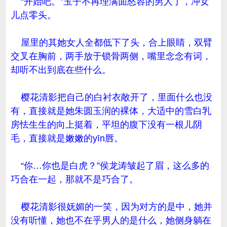
“开始吧。”玉子不再理满面怒容的男人了，冲女
儿点零头。
屋里的其她女人全都低下了头，合上眼睛，双臂
交叉在胸前，两手放于锁骨两侧，嘴里念念有词，
却听不出到底在些什么。
樱花清影把自己的白衬衣敞开了，里面什么也没
有，直接就是她朱圆玉润的裸体，大适中的雪白乳
房怯生生的向上挺着，平坦的腹下没有一根儿阴
毛，直接就是嫩嫩的yīn唇。
“你…你也是白虎？”侯龙涛皱起了眉，这么多的
巧合在一起，那就不是巧合了。
樱花清影很妩媚的一笑，因为对方的是中，她并
没有听懂，她也不在乎男人的是什么，她侧身躺在