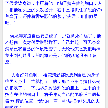
了侯龙涛身边，半压着他，nǎi子挤在他的胸口，左
手把他额头上的头发拨开，右手直接抓住了他的yīn
茎套弄，还伸着舌头舔他的脸，“夫君，咱们做爱
吧。”
侯龙涛知道自己要是硬了，那就离死不远了，他
本想像上次对付爱琳那样不让自己勃起，可无奈金
鳞草已将自己的体质改变了，无论他怎么想把精神
集中到别处儿，的刺激还是让他的yáng具有了反
应。
“夫君好好色啊。”樱花清影都没想到自己的身子
往男人身上一靠就打了目的，那也不用再搞什么别
的把戏了，一下儿起身跨跪到他的腹上，左手的手
指点在他的胸口上，右手伸到自己的屁股后面调整
着ròu棒的位置，“波”的一声，yīn唇把guī头儿的尖
端吸住了。