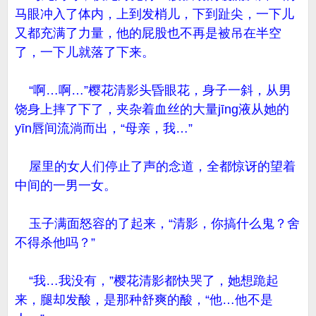
马眼冲入了体内，上到发梢儿，下到趾尖，一下儿
又都充满了力量，他的屁股也不再是被吊在半空
了，一下儿就落了下来。
“啊…啊…”樱花清影头昏眼花，身子一斜，从男
饶身上摔了下了，夹杂着血丝的大量jīng液从她的
yīn唇间流淌而出，“母亲，我…”
屋里的女人们停止了声的念道，全都惊讶的望着
中间的一男一女。
玉子满面怒容的了起来，“清影，你搞什么鬼？舍
不得杀他吗？”
“我…我没有，”樱花清影都快哭了，她想跪起
来，腿却发酸，是那种舒爽的酸，“他…他不是