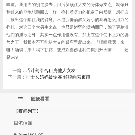
味道。我用力的别过脸去，用后脑顶住大支的身体做支点，就像只
翻过来的乌龟想翻回去一样，挣扎着尽力的把身子向后挺，想把自
己拔出这个陷住我的臂弯。不过疲倦酒醉又娇小的我再怎么用力的
挣扎，对这三个大男生来说，也只是娇弱的蠕动而已，除了更刺激
他们的淫欲之外，其实一点作用也没有。加上在这个使不上力的姿
势之下，我根本不可能从大支的臂弯里爬出来。「嘿嘿嘿嘿，来
嘛！涵琪，来！喝下甘露，变成欢喜佛让我们爽到升天嘛！……还
是\%9
上一篇：
巧计勾引合租房他人女友
下一篇：
护士长妈妈被轮姦 解脱绳索束缚
随便看看
【夜间列车】
風流俏婦