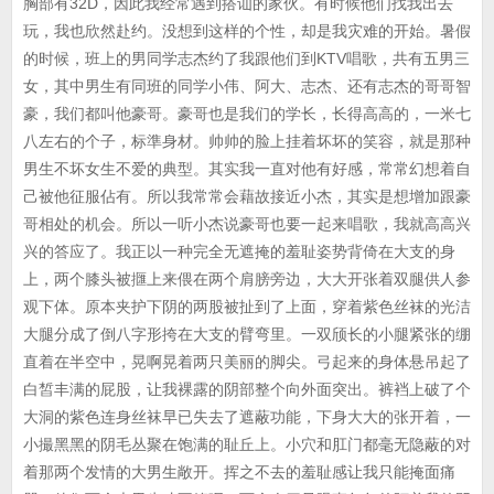
胸部有32D，因此我经常遇到搭讪的家伙。有时候他们找我出去
玩，我也欣然赴约。没想到这样的个性，却是我灾难的开始。暑假
的时候，班上的男同学志杰约了我跟他们到KTV唱歌，共有五男三
女，其中男生有同班的同学小伟、阿大、志杰、还有志杰的哥哥智
豪，我们都叫他豪哥。豪哥也是我们的学长，长得高高的，一米七
八左右的个子，标準身材。帅帅的脸上挂着坏坏的笑容，就是那种
男生不坏女生不爱的典型。其实我一直对他有好感，常常幻想着自
己被他征服佔有。所以我常常会藉故接近小杰，其实是想增加跟豪
哥相处的机会。所以一听小杰说豪哥也要一起来唱歌，我就高高兴
兴的答应了。我正以一种完全无遮掩的羞耻姿势背倚在大支的身
上，两个膝头被擓上来偎在两个肩膀旁边，大大开张着双腿供人参
观下体。原本夹护下阴的两股被扯到了上面，穿着紫色丝袜的光洁
大腿分成了倒八字形挎在大支的臂弯里。一双颀长的小腿紧张的绷
直着在半空中，晃啊晃着两只美丽的脚尖。弓起来的身体悬吊起了
白皙丰满的屁股，让我裸露的阴部整个向外面突出。裤裆上破了个
大洞的紫色连身丝袜早已失去了遮蔽功能，下身大大的张开着，一
小撮黑黑的阴毛丛聚在饱满的耻丘上。小穴和肛门都毫无隐蔽的对
着那两个发情的大男生敞开。挥之不去的羞耻感让我只能掩面痛