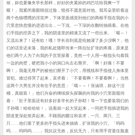
候，妳也要像夹学长那样，好好的夹紧妳的鸡巴坑给我爽一下
喔！」我紧闭着眼睛扭过脸，恨得不愿意面对他。我耳朵里听着这
两个色狼嘿嘿的淫笑声，下体里面感觉到他们的两根手指在我的小
穴里忽快忽慢的进进出出，一下浅、一下深的在翻转抽插着。在他
们手指的挖弄之下，我的阴道里的精液又流了一些出来。「喔～！
又流出来了！还有欸！嚄！学长你到底是给她灌了多少洨啊？」他
们的话音还未落，我的私处随即传来一阵拉扯扩张的疼痛，原来是
他们两个人为了向我的子宫里探看，竟然一个人用一根指头勾着我
一边的肉壁，硬把我小小的洞口向左右掰开。「啊！好痛！不要
啊！」我毫无尊严的被他们掰开了小穴，用视线和手指侵入身体里
冒犯。难过得哭了起来，哀求着：「不要看啊！不要看啊！」当然
这两个大男生并没有住手的意思：「哦～～！张涵琪，妳这个洨
桶，真能装！」他们兴奋的继续探头探脑的向我的小穴里面窥伺
着：「肚子里面还有好多好多学长的子孙耶！等一下也要装我们的
子孙哦！哈哈哈哈！」说着就一起大笑起来，一同把手指插进我的
阴道更深处抠弄起来。不顾我的啜泣和哀求，一只、两只、三
只……他们塞了更多的手指头进来抽插，扩张我的小穴。「呜呜
呜……呜呜呜……」我抗议无效，反抗无力，只有用手背遮住脸庞