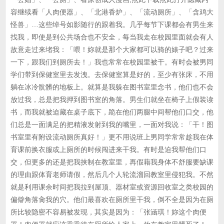
容继续看「人肉便器」、「北港香炉」、「流动厕所」、「含鸡大
怪兽」…这些绰号如影随行的跟着我。几乎每节下课都会有男生来
找我，即使是到公共场合也不安全，每当我走在校园里面就会有人
故意走过来堵我：「喂！妳就是那个大家都可以骑的婊子吧？过来
一下，跟我们到厕所去！」我也常常在校园里被干。有时会被男同
学们带到保健室里去发洩。去保健室算是好的，至少有张床，不用
躺在冰冷骯髒的地板上。就算是我躲在图书室里念书，他们也不会
放过我，总是把我押到图书室的角落。男生们就坐在椅子上假装读
书，而我就被迫藏在桌子底下，跪在他们两腿中间帮他们口交，他
们总是一面满足的把精液发射到我的嘴里，一面对我说：「干！图
书室里有附设流动厕所真好！」更不用说班上男同学常常趁我在体
育课前换衣服或上厕所的时候闯进来干我。有时是迫我帮他们口
交，但更多的还是把我挟制在教室里，再假藉我身体不舒服要缺课
的理由跟体育老师请假，然后几个人轮流溜回教室里侵犯我。不然
就是利用课余时间把我拉到屋顶、器材室或资源回收室之类校园的
偏僻角落肏我的穴。他们最喜欢在厕所里干我，倒不全是因为在厕
所比较隐密不容易被发现，其实是因为：「张涵琪！妳这个肉便