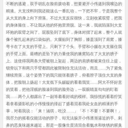
不断的逃避，双手胡乱在脸前拨动着，想要避开小伟递到我嘴边的
精液。大支没料到我还能这么一番乱动，一下把不牢，于是我整个
从大支的身上向下滑落。不过大支反应很快，立刻收紧双臂，把我
的身体箍住，不让我从他的怀抱里滑脱。这一来，我就陷落到大支
环抱的双臂之间了。屁股坠到了底下，身体对摺了起来，整个人就
像个被扎起来的口袋似的。大腿贴到了胸部，膝盖顶到了肩窝，膝
弯卡在了大支的手臂上。只剩下了个头、手臂和小腿在大支箍住我
的手臂上面。最糟的是坠下的力量使我的腋窝陷在了大支的膀子
上。这使得我两条大臂被朝上架起，两边的肩膀都被束住往上提，
锁骨以下和两只手臂都因此被限制住无法活动，而且……为了避免
继续滑落，这个姿势下的我只能张着膀子，仰着脖子顶住大支的身
体，把脸朝上扬起！大支低下头龌龊的看着我笑……阿大不怀好意
的笑着，把他淫贱的脸凑到我的脸旁边，一双眼睛直勾勾的盯着
我……两个人都露出了一副等着看好戏的模样。我惊慌的看着狞笑
着拿着摄影机的小伟慢慢的擡起了盛着混着我处女血的精液的手
掌，对着我说：「来！涵琪，吃洨……」「不！不要！不要啊！」
我尽力的摇着仅能活动的脖子，却无法躲开小伟逐渐逼近的手。刺
鼻的恶臭味越来越近，那是一股像生蛋清混合着氨水和铁锈的腥臭