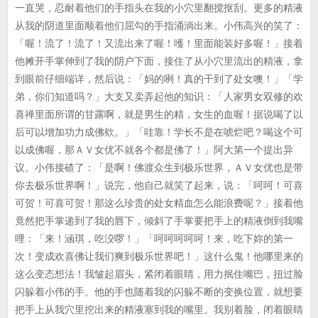
一直哭，忍耐着他们的手指头在我的小穴里翻搅抠刮。更多的精液
从我的阴道里面顺着他们屈勾的手指涌淌出来。小伟高兴的笑了：
「喔！流了！流了！又流出来了喔！嚄！里面能装好多喔！」接着
他摊开手掌伸到了我的阴户下面，接住了从小穴里流出的精液，拿
到眼前仔细端详，然后说：「妈的咧！真的干到了处女噢！」「学
弟，你们知道吗？」大支又卖弄起他的知识：「人家男女双修的欢
喜禅里面所谓的甘露啊，就是男生的精，女生的血喔！据说喝了以
后可以增加功力成佛欸。」「哇靠！学长不是在唬烂吧？喝这个可
以成佛喔，那ＡＶ女优不就各个都是佛了！」阿大第一个提出异
议。小伟接碴了：「是啊！佛渡众生到极乐世界，ＡＶ女优也是带
你去极乐世界啊！」说完，他自己就笑了起来，说：「呵呵！可喜
可贺！可喜可贺！那这么珍贵的处女精血怎么能浪费呢？」接着他
竟然把手掌递到了我的唇下，倾斜了手掌要把手上的精液倒到我嘴
哩：「来！涵琪，吃洨啰！」「呵呵呵呵呵！来，吃下妳的第一
次！变成欢喜佛让我们爽到极乐世界吧！」这什么鬼！他哪里来的
这么变态想法！我皱起眉头，紧闭着眼睛，用力抿住嘴巴，扭过脸
闪躲着小伟的手。他的手也随着我的闪躲不断的变换位置，就想要
把手上从我穴里挖出来的精液塞到我的嘴里。我别着脸，闭着眼睛