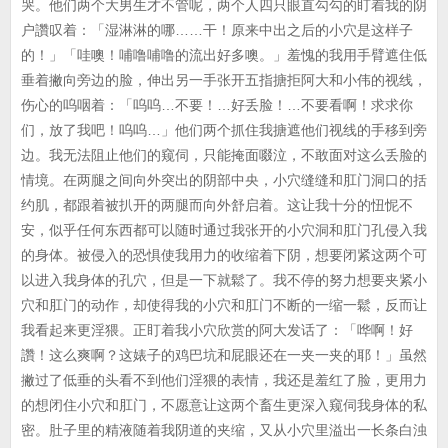
哭。他们两个大男生才不管呢，两个人四只眼直勾勾的盯着我的阴
户讚叹着：「湿淋淋的哪……干！原来中出之后的小穴是这样子
的！」「哇噢！哺噜哺噜的流出好多噢。」羞愧的我用手臂遮住低
垂着撇向旁边的脸，伸出另一手张开五指搪拒阿大和小伟的视线，
伤心的呜咽着：「呜呜…不要！…好丢脸！…不要看啊！求求你
们，放了我吧！呜呜…」他们两个抓住我搪遮他们视线的手移到旁
边。我无法阻止他们的窥伺，只能掩面啜泣，不敢面对这么丢脸的
情境。在两腿之间向外突出的阴部中央，小穴缝缝和肛门洞口的括
约肌，都跟着被扒开的两腿而向外舒启着。这让我十分的忸怩不
安，似乎任何东西都可以随时通过我张开的小穴洞和肛门孔侵入我
的身体。被侵入的恐惧使我用力的收缩着下阴，想要闭紧这两个可
以进入我身体的孔穴，但是一下就鬆了。我不停的努力想要夹紧小
穴和肛门的动作，却使得我的小穴和肛门不断的一缩一鬆，反而让
我看起来更淫猥。正盯着我小穴欣赏的阿大发话了：「哗啊！好
讚！这么爽啊？这婊子的鸡巴坑和屁眼还在一夹一夹的耶！」虽然
撇过了低垂的头看不到他们淫猥的表情，我还是羞红了脸，更用力
的想闭住小穴和肛门，不愿意让这两个畜生更深入窥伺我身体的私
密。肚子里的精液随着我阴道的夹缩，又从小穴里溢出一长条白浊