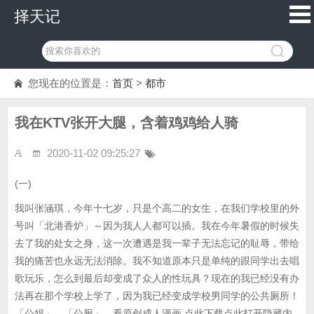
择天记
您现在的位置是：
首页
>
都市
我在KTV张开大腿，含着鸡鸡给人骑
2020-11-02 09:25:27
(一)
我叫张涵琪，今年十七岁，只是个高二的女生，在我们学校里的外
号叫「北港香炉」～因为我人人都可以插。我在今年暑假的时候失
去了我的处女之身，这一次遭遇是我一辈子无法忘记的耻辱，带给
我的痛苦也永远无法消除。我不知道原本只是单纯的跟同学出去唱
歌玩乐，怎么到最后却变成了众人的性玩具？现在的我已经没有办
法再在那个学校上学了，因为我已经变成学校男同学的公共厕所！
「公娼」、「公厕」、看原创成人漫画,点此下载点此打开隐藏内