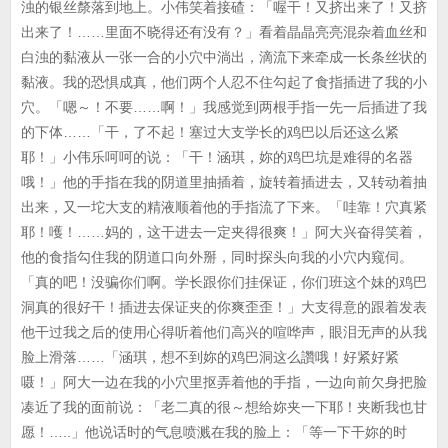
浊的银丝漦落到地上。小伟笑着接碴：「喔干！又挤出来了！又挤
出来了！……里面不晓得还有没有？」看着晶晶亮亮混杂着血丝和
白浊的黏液从一张一合的小穴中淌出，滴流下来牵成一长条丝状的
黏液。我的恐惧成真，他们两个人忍不住勾起了食指插进了我的小
穴。「嗯～！不要……啊！」我感觉到两根手指一先一后插进了我
的下体……「干，了不起！塞过大支学长的鸡巴以后还这么紧
耶！」小伟乐呵呵的说：「干！涵琪，妳的鸡巴坑是难得的名器
哦！」他的手指在我的阴道里抽插着，旋转着插进去，又转动着抽
出来，又一坨大支的精液顺着他的手指流了下来。「哇靠！穴真紧
耶！嚄！……妈的，这干进去一定夹得很爽！」阿大兴奋得笑着，
他的食指勾住我的阴道口向外掰，同时探头向我的小穴内窥伺。
「真的吧！没骗你们啊。学长跟你们挂保证，你们班这个妹的鸡巴
洞真的很好干！插进去保证夹的你爽歪歪！」大支得意的跟着发表
他干过我之后的使用心得听着他们高兴的喧哗声，眼泪无声的从我
脸上滑落……「涵琪，想不到妳的鸡巴洞这么讚哦！好紧好紧
嗫！」阿大一边在我的小穴里抠弄着他的手指，一边向前欠身把脸
凑近了我的面前说：「老二真的很～想给妳夹一下耶！夹断我也甘
愿！…..」他说话时的气息喷溅在我的脸上：「等一下干妳的时