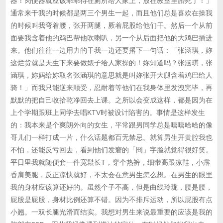
器！肉便器就应该乖乖待在厕所给人家上，放在教室里髒死了！」
通常来干我的时候都是两三个男生一起，而且他们总是喜欢在操我
的时候叫我弯着腰，张开两腿，厥着屁股给他们干。然后一个从前
面要我含着他的鸡巴帮他吹喇叭，另一个从后面把他的大鸡巴插进
来。他们往往一边用力的干我一边还要撂下一句话：「张涵琪，妳
这烂货就是天生下来要做婊子给人家操的！妳知道吗？张涵琪，张
涵琪，妳妈给妳取名张涵琪的意思就是叫妳张开大腿含着鸡巴给人
骑！」而我只能逆来顺受，忍耐着等他们在我身体里发洩完毕，再
默默的把自己收拾乾净回去上课。之所以会变成这样，都是因为在
上个学期跟班上同学去唱KTV时被设计陷害的。事情是这样发生
的：我本来是个爽朗外向的女生，平常跟男同学总是嘻嘻哈哈的像
哥儿们一样打成一片，什么话题都百无禁忌。就算男生开黄腔我也
不怕，还能反亏回去，看到他们发窘的「冏」字脸就觉得很好笑。
平日里我就随便套一件宽鬆长T，穿个热裤，细带高跟凉鞋，小露
香肩美腿，反正凉快就好，不太会在意男生怎么想。在男生的眼里
我的身材应该算还好的。虽然个子不高，但是曲线玲珑，腰是腰，
屁股是屁股，身材比例还算不错。因为不排斥运动，所以屁股有点
小翘。一双长腿光滑而结实。我想对男生来说最重要的应该是我的