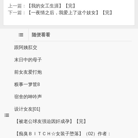
上一篇：
【我的女工生涯】【完】
下一篇：
【一夜情之后，我爱上了这个妓女】【完】
随便看看
跟阿姨肛交
末日中的母子
前女友爱打炮
糗事一箩筐8
宿舍的呻吟声
设计女友[01]
【被老公球友强迫因奸成孕】【完】
【痴臭ＢＩＴＣＨ☆女装子堕落】（02）作者：