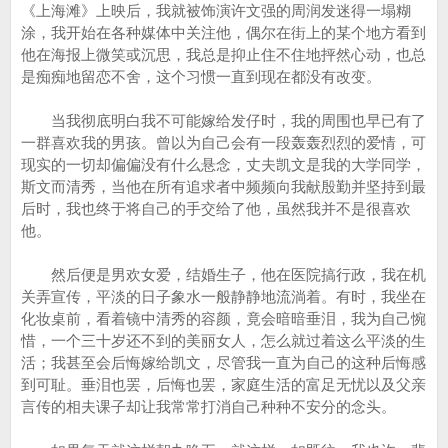
《上海滩》上映后，我就被饰演许文强的周润发迷得一塌糊
涂，我开始在各种媒体中关注他，偶尔在街上的某个地方看到
他在海报上微笑或沉思，我总是抑止住不住地抨然心动，也总
是痴痴地留恋不舍，这个习惯一直到现在都没有改变。
当我彻底明白我不可能嫁给发仔时，我的周围也早已有了
一群喜欢我的男孩。曾以为自己会有一段轰轰烈烈的爱情，可
现实的一切却偏偏没有什么悬念，丈夫凯文是我的大学同学，
斯文而清秀，当他在所有追求者中频频向我献殷勤并坚持到最
后时，我也终于将自己的手交给了他，虽然我并不是很喜欢
他。
然后便是男欢女爱，结婚生子，他在医院搞行政，我在机
关弄宣传，平淡的日子象水一般静静地流淌着。有时，我坐在
化妆桌前，看着镜中清秀的容颜，竟会暗暗垂泪，我为自己惋
惜，一个三十岁还不到的美丽女人，怎么就过着这么平淡的生
活；我甚至会后悔嫁给凯文，尽管我一直为自己的这种后悔感
到可耻。垂泪也罢，后悔也罢，家庭生活的富足无忧以及父亲
言传的相夫课子却让我常常打消自己种种不安分的念头。