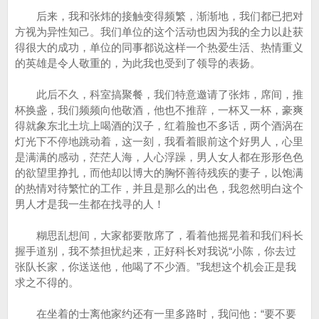
后来，我和张炜的接触变得频繁，渐渐地，我们都已把对
方视为异性知己。我们单位的这个活动也因为我的全力以赴获
得很大的成功，单位的同事都说这样一个热爱生活、热情重义
的英雄是令人敬重的，为此我也受到了领导的表扬。
此后不久，科室搞聚餐，我们特意邀请了张炜，席间，推
杯换盏，我们频频向他敬酒，他也不推辞，一杯又一杯，豪爽
得就象东北土坑上喝酒的汉子，红着脸也不多话，两个酒涡在
灯光下不停地跳动着，这一刻，我看着眼前这个好男人，心里
是满满的感动，茫茫人海，人心浮躁，男人女人都在形形色色
的欲望里挣扎，而他却以博大的胸怀善待残疾的妻子，以饱满
的热情对待繁忙的工作，并且是那么的出色，我忽然明白这个
男人才是我一生都在找寻的人！
糊思乱想间，大家都要散席了，看着他摇晃着和我们科长
握手道别，我不禁担忧起来，正好科长对我说“小陈，你去过
张队长家，你送送他，他喝了不少酒。”我想这个机会正是我
求之不得的。
在坐着的士离他家约还有一里多路时，我问他：“要不要