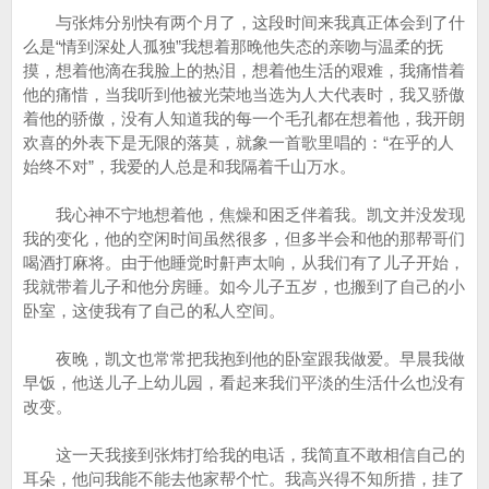
与张炜分别快有两个月了，这段时间来我真正体会到了什
么是“情到深处人孤独”我想着那晚他失态的亲吻与温柔的抚
摸，想着他滴在我脸上的热泪，想着他生活的艰难，我痛惜着
他的痛惜，当我听到他被光荣地当选为人大代表时，我又骄傲
着他的骄傲，没有人知道我的每一个毛孔都在想着他，我开朗
欢喜的外表下是无限的落莫，就象一首歌里唱的：“在乎的人
始终不对”，我爱的人总是和我隔着千山万水。
我心神不宁地想着他，焦燥和困乏伴着我。凯文并没发现
我的变化，他的空闲时间虽然很多，但多半会和他的那帮哥们
喝酒打麻将。由于他睡觉时鼾声太响，从我们有了儿子开始，
我就带着儿子和他分房睡。如今儿子五岁，也搬到了自己的小
卧室，这使我有了自己的私人空间。
夜晚，凯文也常常把我抱到他的卧室跟我做爱。早晨我做
早饭，他送儿子上幼儿园，看起来我们平淡的生活什么也没有
改变。
这一天我接到张炜打给我的电话，我简直不敢相信自己的
耳朵，他问我能不能去他家帮个忙。我高兴得不知所措，挂了