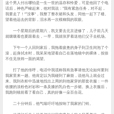
这个男人付出哪怕是一生一世的温存和怜爱，可是他回了个电
话后，神色严峻起来，他对我说：”我有紧急任务，对不起，
我要走了！“”没事“，我整了整衣裙和头发，同他一起下了楼。
望着他远去的背影，泪水再一次模糊我的双眼。
一个星期后的星期六，凯文要去北京进修了，儿子前几天
就嚷嚷着也要跟着去，一早，我就张罗着送他们父子去机场。
下午一个人回到家后，我拖着疲惫的身子到卫生间泡了个
澡，起身拭水时，我呆呆地望着自己在落地镜中的裸体，按捺
不住见张炜一面的渴望。
打了他的传呼，电话中我谎称我有急事请他无论如何要到
我家里来一趟。他肯定以为我碰到了麻烦，说他马上就会过
来。我到衣柜中迅速地找出上周的到他家穿的那套衣服：一件
收腰的淡粉色衬衫和一条及膝的乳白色一步裙。换上衣服后，
我跑到镜前看了看自己，真的好像一朵百合花。
二十分钟后，他气喘吁吁地按响了我家的门铃。