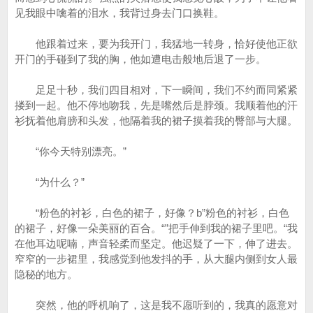
见我眼中噙着的泪水，我背过身去门口换鞋。
他跟着过来，要为我开门，我猛地一转身，恰好使他正欲
开门的手碰到了我的胸，他如遭电击般地后退了一步。
足足十秒，我们四目相对，下一瞬间，我们不约而同紧紧
搂到一起。他不停地吻我，先是嘴然后是脖颈。我顺着他的汗
衫抚着他肩膀和头发，他隔着我的裙子摸着我的臀部与大腿。
“你今天特别漂亮。”
“为什么？”
“粉色的衬衫，白色的裙子，好像？b”粉色的衬衫，白色
的裙子，好像一朵美丽的百合。“”把手伸到我的裙子里吧。“我
在他耳边呢喃，声音轻柔而坚定。他迟疑了一下，伸了进去。
窄窄的一步裙里，我感觉到他发抖的手，从大腿内侧到女人最
隐秘的地方。
突然，他的呼机响了，这是我不愿听到的，我真的愿意对