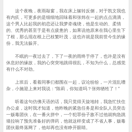
这个夜晚，夜雨敲窗，我在床上辗转反侧，对于凯文我也
有内疚，可更多的是细细地回味着和张炜在一起的点点滴滴，
这个男人比起我的初恋还让我梦牵魂绕，他是生动的、柔情
的、优秀的甚至于是有点疲惫的，如果说他原来在我心里生下
了根，那么现在根上已枝繁叶茂，这也许就是我前世今生的缘
份，我无法躲开。
不眠的一夜过去了，下了一夜的雨终于停了，也许是没有
休息好的缘故，我的心突突地跳得很乱，不知为什么，总感觉
有什么不对劲。
上班后，看着同事们都围在一起，议论纷纷，一片混乱嘈
杂，小施迎上来对我说：“陈莉，你知道吗？张炜牺牲了！”
听着这句仿佛天语的话，我只觉得天旋地转，我急忙扶住
办公桌，这时我才知道，他昨晚的紧急任务是和全队人员突击
一贩毒团伙，在一番火拼中，一个犯罪份子敌不过他就狗急跳
墙拉响了预先准备好的弹药，他就这样变成了不省人事，贩毒
团伙最终落网了，他却再也没有睁开眼睛。