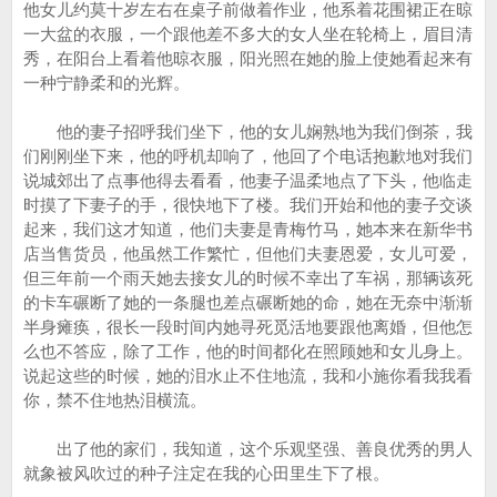
他女儿约莫十岁左右在桌子前做着作业，他系着花围裙正在晾
一大盆的衣服，一个跟他差不多大的女人坐在轮椅上，眉目清
秀，在阳台上看着他晾衣服，阳光照在她的脸上使她看起来有
一种宁静柔和的光辉。
他的妻子招呼我们坐下，他的女儿娴熟地为我们倒茶，我
们刚刚坐下来，他的呼机却响了，他回了个电话抱歉地对我们
说城郊出了点事他得去看看，他妻子温柔地点了下头，他临走
时摸了下妻子的手，很快地下了楼。我们开始和他的妻子交谈
起来，我们这才知道，他们夫妻是青梅竹马，她本来在新华书
店当售货员，他虽然工作繁忙，但他们夫妻恩爱，女儿可爱，
但三年前一个雨天她去接女儿的时候不幸出了车祸，那辆该死
的卡车碾断了她的一条腿也差点碾断她的命，她在无奈中渐渐
半身瘫痪，很长一段时间内她寻死觅活地要跟他离婚，但他怎
么也不答应，除了工作，他的时间都化在照顾她和女儿身上。
说起这些的时候，她的泪水止不住地流，我和小施你看我我看
你，禁不住地热泪横流。
出了他的家们，我知道，这个乐观坚强、善良优秀的男人
就象被风吹过的种子注定在我的心田里生下了根。