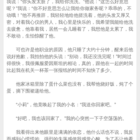
我说：“你头发太脏了，我给你洗洗。”他说：“这怎么好意思
呢？”我说：“你不好意思怎么让我给你做家务呢？乖乖的，不
动哦！”他不再推辞，我轻轻地给他搓洗着，他的头发又厚又
密，对着我心仪的男人，我心里是快乐的，我希望我能给他洗
去疲惫，他靠着我，居然一会儿睡着了，我想他是太累了，我
不敢动，生怕惊醒了他。
可也许是他职业的原因，他只睡了大约十分钟，醒来后他
说好抱歉，我拍拍他的头说：“别动，我还没洗完呢！”时间过
得很快，我很佩服爱因斯坦的相论，真的，跟他在一起的时间
比起我在机关一杯茶一张报纸的时间不知快了多少。
他家冰箱里除了蛋什么菜也没有，我帮他烧好饭，炖了个
蛋，摘下围裙递给他。
“小莉”，他竟唤起了我的小名：“我送你回家吧。”
“好吧，我也该回家了。”我的心突然一下子空荡荡的。
我看得出来他眼里是满满的依恋，他什么话也不说，我反
而感到心慌慌的。强烈的失落感使我感觉心酸，为了不让他看