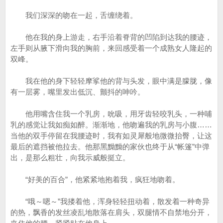
我们深深的吻在一起，舌缠绕着。
他在我的身上游走，右手沿着脊背的凹陷到达我的腰迹，
左手则从腋下滑向我的胸前，来回感受着一个成熟女人隆起的
双峰。
我在他的身下轻轻摩挲他的背与头发，眼中满是朦胧，像
有一层雾，嘴里发出低沉、颤抖的呻吟。
他用嘴含住我一个乳房，吮吸，用牙齿轻咬乳头，一种哺
乳的感觉让我如痴如醉。渐渐地，他吻遍我的乳房与小腹……
当他的双手停留在我腰迹时，我有如灵犀般地微微抬臀，让这
最后的遮挡被他拉去。他那黑黝黝的家伙也终于从“帐篷”中弹
出，是那么粗壮，向我示威般挺立。
“好美的百合”，他紧紧地抱着我，疯狂地吻着。
“哦～嗯～”我搂着他，浑身轻轻扭动着，散发着一种奇异
的热，飘香的发丝凌乱地散落在肩头，双腿情不自禁地分开，