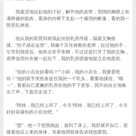
我羞涩地拉起他的汗衫，解开他的皮带；宽阔的胸膛上布
满矫健的肌肉，紧身的内裤下支起一个顽强的帐篷，看的我一
阵意乱神迷。
他从我的双臂间将我起伏的乳房俘获，隔着文胸搓
揉。”扣子就在这里“，我像个言传身教的老师，拉过他的手，
引导到我背后。他有点笨手笨脚，不过还是打开了我的文胸，
肩带连同衬衣被一起拉下，我的乳房骄傲地挺立在他面前。
”你的小百合好看吗？“”小莉，我的小百合，我要爱死
你！“他的双手突然各捉住我的一个乳头，重重地揉捏。”哦
～“，看着自己柔嫩的乳房在他的手下变形，我不由自主地唤
出了声，下面完全湿了。
”阿炜，我已经上环了，今天“阿炜，我已经上环了，今天
好好采撷你的小百合吧。”
“恩”，他一下把我抱起，放到了床上。我舒展开自己，迎
接着他压上来的身体，等着他用肢体告诉我他爱我。