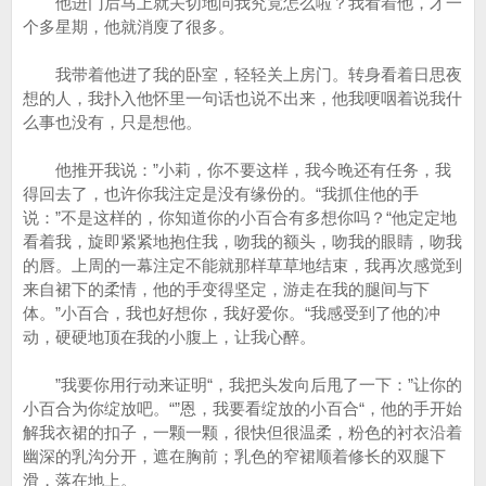
他进门后马上就关切地问我究竟怎么啦？我看着他，才一
个多星期，他就消廋了很多。
我带着他进了我的卧室，轻轻关上房门。转身看着日思夜
想的人，我扑入他怀里一句话也说不出来，他我哽咽着说我什
么事也没有，只是想他。
他推开我说：”小莉，你不要这样，我今晚还有任务，我
得回去了，也许你我注定是没有缘份的。“我抓住他的手
说：”不是这样的，你知道你的小百合有多想你吗？“他定定地
看着我，旋即紧紧地抱住我，吻我的额头，吻我的眼睛，吻我
的唇。上周的一幕注定不能就那样草草地结束，我再次感觉到
来自裙下的柔情，他的手变得坚定，游走在我的腿间与下
体。”小百合，我也好想你，我好爱你。“我感受到了他的冲
动，硬硬地顶在我的小腹上，让我心醉。
”我要你用行动来证明“，我把头发向后甩了一下：”让你的
小百合为你绽放吧。“”恩，我要看绽放的小百合“，他的手开始
解我衣裙的扣子，一颗一颗，很快但很温柔，粉色的衬衣沿着
幽深的乳沟分开，遮在胸前；乳色的窄裙顺着修长的双腿下
滑，落在地上。