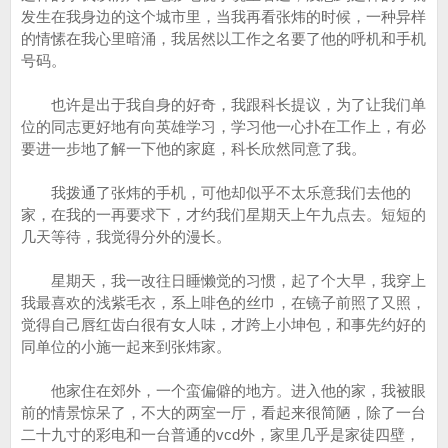
发生在我身边的这个城市里，当我再看张炜的时候，一种异样
的情愫在我心里暗涌，我居然以工作之名要了他的呼机和手机
号码。
也许是出于我自身的好奇，我跟科长提议，为了让我们单
位的同志更好地有向英雄学习，学习他一心扑在工作上，有必
要进一步地了解一下他的家庭，科长欣然同意了我。
我拨通了张炜的手机，可他却似乎不太乐意我们去他的
家，在我的一再要求下，才约我们星期天上午九点去。短短的
几天等待，我觉得分外的漫长。
星期天，我一改往日睡懒觉的习惯，起了个大早，我穿上
我最喜欢的浅紫毛衣，系上啡色的丝巾，在镜子前照了又照，
觉得自己唇红齿白很有女人味，才跨上小坤包，和事先约好的
同单位的小施一起来到张炜家。
他家住在郊外，一个蛮偏僻的地方。进入他的家，我被眼
前的情景惊呆了，不大的两室一厅，看起来很简陋，除了一台
二十九寸的彩电和一台普通的vcd外，家里几乎是家徒四壁，