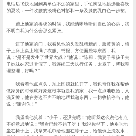
电话后飞快地回到离单位不远的家里，手忙脚乱地挑选最喜欢
的夏装：一件收腰的淡粉色衬衫和一条及膝的乳白色一步裙。
踏上他家的楼梯的时候，我能清晰地听到自己的心跳，我
不明白我为什么会那么紧张。
进了他家的门，我看见他的头发乱糟糟的，脸黄黄的，椅
子上床上桌上堆满了衣服、书报、方便面袋等东西，我
说：“是不是发生了世界大战？”他说：“陈莉，我妻子带孩子去
了她妹妹家过暑假了，我连续三天执行任务，太累了，帮我整
理整理，好吗？”
我看着他点点头，系上围裙就忙开了，我也奇怪我在帮他
做家务的时候就好象这根本就是我的家，我一点点地收拾，又
洗又擦，他在旁边不声不响地帮我递东西，一切收拾停当，他
说：“谢谢你！”
我望着他笑着：“小子，还没完呢！”他听我这么说他有点
不好意思地说：“我看已经不错了呀！”我说你坐下，他乖乖地
坐在椅子上，我拿来毛巾给他围在脖子上，给他倒上洗发水，