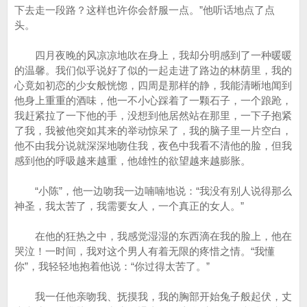
下去走一段路？这样也许你会舒服一点。”他听话地点了点
头。
四月夜晚的风凉凉地吹在身上，我却分明感到了一种暖暖
的温馨。我们似乎说好了似的一起走进了路边的林荫里，我的
心竟如初恋的少女般恍惚，四周是那样的静，我能清晰地闻到
他身上重重的酒味，他一不小心踩着了一颗石子，一个踉跄，
我赶紧拉了一下他的手，没想到他居然站在那里，一下子抱紧
了我，我被他突如其来的举动惊呆了，我的脑子里一片空白，
他不由我分说就深深地吻住我，夜色中我看不清他的脸，但我
感到他的呼吸越来越重，他雄性的欲望越来越膨胀。
“小陈”，他一边吻我一边喃喃地说：“我没有别人说得那么
神圣，我太苦了，我需要女人，一个真正的女人。”
在他的狂热之中，我感觉湿湿的东西滴在我的脸上，他在
哭泣！一时间，我对这个男人有着无限的疼惜之情。“我懂
你”，我轻轻地抱着他说：“你过得太苦了。”
我一任他亲吻我、抚摸我，我的胸部开始兔子般起伏，丈