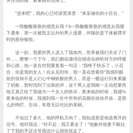
夹住他的腰，紧紧贴在他身上。
“进来吧”，我的心已经滚烫滚烫：“来采撷你的小百合。”
一阵酸酸胀胀的感觉从我？b一阵酸酸胀胀的感觉从我腹
下袭来，第一次被凯文以外的男人侵袭，伴随的是下体被撑开
时的那份愉悦。
这一刻，我爱的男人进入了我体内，世界被我们关在了门
外……整整一个下午，我们都在缠绵在细语在静听对方的呼吸
和心跳，他一直在对我重复着一句话：“我终于快乐了，小百
合，你是我的女人！自从见到你，我一直在想着你”我感到眼
前的张炜不是人们心中钢铁般的男人，而是一艘远行归来累极
了的船，暂时找到了泊靠的岸，这个男人是我唯一主动想要而
他又真正给了我做为一个女人的快乐，夜来临的时候，我感%
夜来临的时候，我感到我一生中所有的花都在徐徐开放，是那
么的绚烂、生动，有着无以伦比的美丽。
不知过了多久，他的呼机又响了，我知道那是他该离开的
信号。他对我说：“对不起，我又要走了！”他象对他妻子般拉
了下我的手还没等我说什么很快就走了。