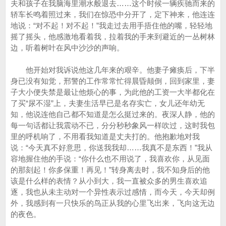
夫和孩子在我脑海里潮水般退去……这个时候一辆疾驰而来的
轿车长鸣着照过来，我们在惊恐中分开了，定下神来，他连连
地说：“对不起！对不起！”我走过去用手捂住他的嘴，轻轻地
摇了摇头，他感激地看着我，拉着我的手来到避近的一丛树林
边，听着树叶在风中沙沙的声响。
他开始对我诉说他这几年来的艰辛。他妻子瘫痪后，下半
身已没有知觉，邢警的工作常常忙得晨昏颠倒，回到家里，妻
子大小便失禁是最让他烦心的事，为此他的工资一大半都化在
了买“尿不湿”上，夫妻生活早已是名存实亡，女儿还年幼无
知，他说连他自己都不知道是怎么挺过来的。夜深人静，他的
每一句话都让我震动不已，分分秒秒象风一样吹过，这时我包
里的呼机响了，不用看我知道是丈夫打的。他抱歉地对我
说：“今天真不好意思，你送我我却……我真不是东西！”我从
容地握住他的手说：“你什么也不用说了，我喜欢你，从见面
的那刻起！你多保重！再见！”转身离去时，我不知身后的他
该是什么样的表情？从小到大，我一直被众多的男生喜欢追
逐，我也从未主动对一个异性表示过感情，而今天，今天却例
外，我感到有一只快乐的鸟正从我的心里飞出来，飞向这无边
的夜色。