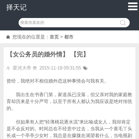
择天记
您现在的位置是：
首页
>
都市
【女公务员的婚外情】 【完】
星河大帝
2015-11-18 09:31:55
曾经，我绝对不相信婚外恋这种事情会与我有关。
我出生在书香门第，家道虽已没落，但父亲对我的家庭教
育却历来是十分严苛，以至于所有人都认为我应该是绝对传统
的。
但如果有人把“轻薄桃花逐水流”来比喻成女人，我却肯定
是不会反对的。时间总在不经意中过去，当我从一个黄毛丫头
长成一个亭亭少女时，我总是在朦胧在渴望着什么，当电视剧