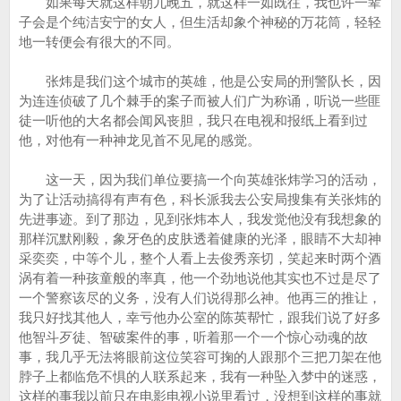
如果每天就这样朝九晚五，就这样一如既往，我也许一辈
子会是个纯洁安宁的女人，但生活却象个神秘的万花筒，轻轻
地一转便会有很大的不同。
张炜是我们这个城市的英雄，他是公安局的刑警队长，因
为连连侦破了几个棘手的案子而被人们广为称诵，听说一些匪
徒一听他的大名都会闻风丧胆，我只在电视和报纸上看到过
他，对他有一种神龙见首不见尾的感觉。
这一天，因为我们单位要搞一个向英雄张炜学习的活动，
为了让活动搞得有声有色，科长派我去公安局搜集有关张炜的
先进事迹。到了那边，见到张炜本人，我发觉他没有我想象的
那样沉默刚毅，象牙色的皮肤透着健康的光泽，眼睛不大却神
采奕奕，中等个儿，整个人看上去俊秀亲切，笑起来时两个酒
涡有着一种孩童般的率真，他一个劲地说他其实也不过是尽了
一个警察该尽的义务，没有人们说得那么神。他再三的推让，
我只好找其他人，幸亏他办公室的陈英帮忙，跟我们说了好多
他智斗歹徒、智破案件的事，听着那一个一个惊心动魂的故
事，我几乎无法将眼前这位笑容可掬的人跟那个三把刀架在他
脖子上都临危不惧的人联系起来，我有一种坠入梦中的迷惑，
这样的事我以前只在电影电视小说里看过，没想到这样的事就