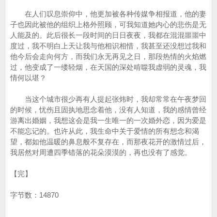
在人们叹息崇仰中，他更加被各种传媒争相报道，他的妻
子也因此被他的组织上格外照顾，可我知道她内心的悲伤是无
人能及的。此后很长一段时间的日日夜夜，我都在混混噩噩中
度过，我不明白上天让我与他相识相惜，我甚至还没想过我和
他今后会走向何方，而我们永无再见之日，那段热情的火焰燃
过，他变成了一缕轻烟，在天国的深处啃噬我虚弱的灵魂，我
情何以堪？
当这个城市很少再有人提起张炜时，我却常常在午夜梦回
的时候，忧伤且固执地思念着他，没有人知道，我的感情曾经
游离出婚姻，我想这会是我一生唯一的一次婚外恋，因为爱是
不能忘记的。也许从此，我生命中关于爱情的所有想念和渴
望，都如他温暖的鼻息般不复存在，而那夜花开的激情过后，
我居然对周遭四季错落的花朵漠漠的，再也没有了感觉。
【完】
字节数：14870